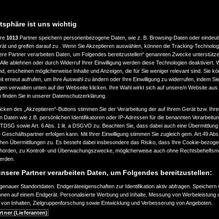
atsphäre ist uns wichtig
ere
1013
Partner speichern personenbezogene Daten, wie z. B. Browsing-Daten oder eindeu
rät und greifen darauf zu . Wenn Sie Akzeptieren auswählen, können die Tracking-Technologi
ere Partner verarbeiten Daten, um Folgendes bereitzustellen“ genannten Zwecke unterstütze
Alle ablehnen oder durch Widerruf Ihrer Einwilligung werden diese Technologien deaktiviert.
ind, erscheinen möglicherweise Inhalte und Anzeigen, die für Sie weniger relevant sind. Sie k
t erneut aufrufen, um Ihre Auswahl zu ändern oder Ihre Einwilligung zu widerrufen, indem Sie
gen verwalten unten auf der Webseite klicken. Ihre Wahl wirkt sich auf unsere/n Website aus
n finden Sie in unserer Datenschutzerklärung.
icken des „Akzeptieren“-Buttons stimmen Sie der Verarbeitung der auf Ihrem Gerät bzw. Ihre
n Daten wie z.B. persönlichen Identifikatoren oder IP-Adressen für die benannten Verarbei
TTDSG sowie Art. 6 Abs. 1 lit. a DSGVO zu. Beachten Sie, dass dabei auch eine Übermittlung
Geschäftspartner erfolgen kann. Mit Ihrer Einwilligung stimmen Sie zugleich gem. Art.49 Abs.1
n Übermittlungen zu. Es besteht dabei insbesondere das Risiko, dass Ihre Cookie-bezog
örden, zu Kontroll- und Überwachungszwecke, möglicherweise auch ohne Rechtsbehelfsmö
werden.
nsere Partner verarbeiten Daten, um Folgendes bereitzustellen:
enauer Standortdaten. Endgeräteeigenschaften zur Identifikation aktiv abfragen. Speichern 
ionen auf einem Endgerät. Personalisierte Werbung und Inhalte, Messung von Werbeleistung 
von Inhalten, Zielgruppenforschung sowie Entwicklung und Verbesserung von Angeboten.
rtner (Lieferanten)