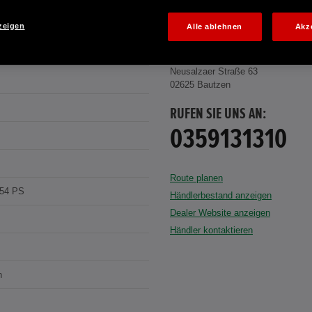
zeigen
Alle ablehnen
Akz
 WHITE P.
AUTOHAUS ROSCHER BAUTZEN GM
Neusalzaer Straße 63
02625 Bautzen
RUFEN SIE UNS AN:
0359131310
Route planen
154 PS
Händlerbestand anzeigen
Dealer Website anzeigen
Händler kontaktieren
n