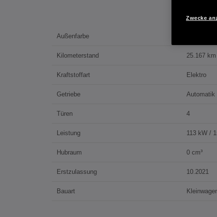
Zwecke an
Außenfarbe
PLATINUM
Kilometerstand
25.167 km
Kraftstoffart
Elektro
Getriebe
Automatik
Türen
4
Leistung
113 kW / 
Hubraum
0 cm³
Erstzulassung
10.2021
Bauart
Kleinwage