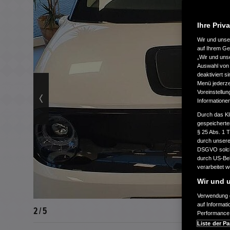
Ihre Priv
Wir und uns
auf Ihrem Ge
„Wir und uns
Auswahl von 
deaktiviert s
Menü jederzei
Voreinstellun
Informatione
Durch das Kl
gespeicherte
§ 25 Abs. 1 
durch unsere 
DSGVO solche
durch US-Beh
verarbeitet 
Wir und u
Verwendung g
auf Informat
2 / 5
Performance 
Liste der Pa