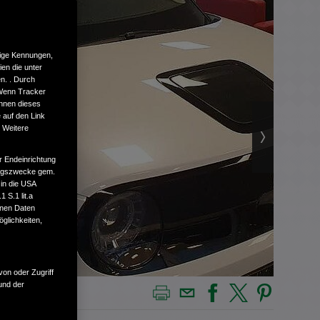
tige Kennungen,
en die unter
n. . Durch
 Wenn Tracker
önnen dieses
 auf den Link
. Weitere
r Endeinrichtung
tungszwecke gem.
 in die USA
 S.1 lit.a
enen Daten
glichkeiten,
von oder Zugriff
und der