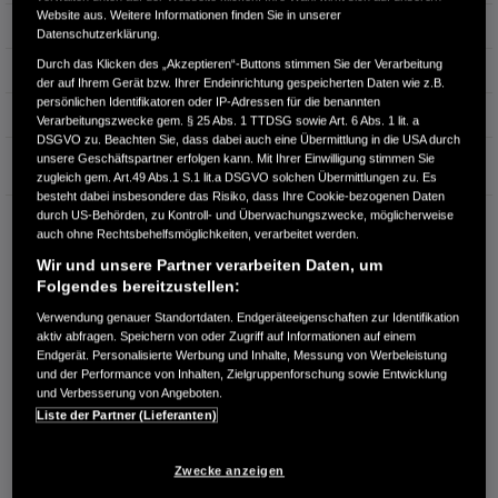
Website aus. Weitere Informationen finden Sie in unserer
Hubraum
0 cm³
Datenschutzerklärung.
Durch das Klicken des „Akzeptieren“-Buttons stimmen Sie der Verarbeitung
Erstzulassung
06.2020
der auf Ihrem Gerät bzw. Ihrer Endeinrichtung gespeicherten Daten wie z.B.
persönlichen Identifikatoren oder IP-Adressen für die benannten
Bauart
Kleinwagen
Verarbeitungszwecke gem. § 25 Abs. 1 TTDSG sowie Art. 6 Abs. 1 lit. a
DSGVO zu. Beachten Sie, dass dabei auch eine Übermittlung in die USA durch
Garantie
unsere Geschäftspartner erfolgen kann. Mit Ihrer Einwilligung stimmen Sie
zugleich gem. Art.49 Abs.1 S.1 lit.a DSGVO solchen Übermittlungen zu. Es
besteht dabei insbesondere das Risiko, dass Ihre Cookie-bezogenen Daten
durch US-Behörden, zu Kontroll- und Überwachungszwecke, möglicherweise
AUTOHAUS ECKER GMBH
auch ohne Rechtsbehelfsmöglichkeiten, verarbeitet werden.
Kaiserstraße 79
Wir und unsere Partner verarbeiten Daten, um
66851 Hauptstuhl
Folgendes bereitzustellen:
RUFEN SIE UNS AN:
Verwendung genauer Standortdaten. Endgeräteeigenschaften zur Identifikation
063724607
aktiv abfragen. Speichern von oder Zugriff auf Informationen auf einem
Endgerät. Personalisierte Werbung und Inhalte, Messung von Werbeleistung
und der Performance von Inhalten, Zielgruppenforschung sowie Entwicklung
Route planen
und Verbesserung von Angeboten.
Liste der Partner (Lieferanten)
Händlerbestand anzeigen
Dealer Website anzeigen
Zwecke anzeigen
Händler kontaktieren