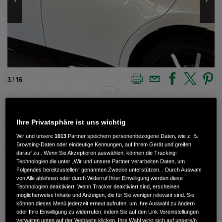
3 / 16
Außenfarbe
PLATINUM WHITE P
Ihre Privatsphäre ist uns wichtig
Kilometerstand
29.500 km
Wir und unsere
1013
Partner speichern personenbezogene Daten, wie z. B.
Browsing-Daten oder eindeutige Kennungen, auf Ihrem Gerät und greifen
darauf zu . Wenn Sie Akzeptieren auswählen, können die Tracking-
Kraftstoffart
Elektro
Technologien die unter „Wir und unsere Partner verarbeiten Daten, um
Folgendes bereitzustellen“ genannten Zwecke unterstützen. . Durch Auswahl
Getriebe
Automatik
von Alle ablehnen oder durch Widerruf Ihrer Einwilligung werden diese
Technologien deaktiviert. Wenn Tracker deaktiviert sind, erscheinen
Türen
4
möglicherweise Inhalte und Anzeigen, die für Sie weniger relevant sind. Sie
können dieses Menü jederzeit erneut aufrufen, um Ihre Auswahl zu ändern
oder Ihre Einwilligung zu widerrufen, indem Sie auf den Link Voreinstellungen
Leistung
113 kW / 154 PS
verwalten unten auf der Webseite klicken. Ihre Wahl wirkt sich auf unsere/n