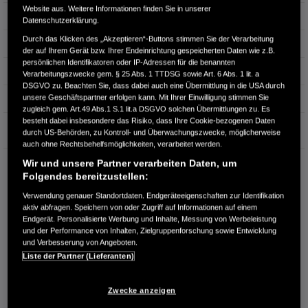
Website aus. Weitere Informationen finden Sie in unserer
Leistung
135 kW / 184 PS
Datenschutzerklärung.
Durch das Klicken des „Akzeptieren“-Buttons stimmen Sie der Verarbeitung
Hubraum
1.993 cm³
der auf Ihrem Gerät bzw. Ihrer Endeinrichtung gespeicherten Daten wie z.B.
persönlichen Identifikatoren oder IP-Adressen für die benannten
Erstzulassung
08.2023
Verarbeitungszwecke gem. § 25 Abs. 1 TTDSG sowie Art. 6 Abs. 1 lit. a
DSGVO zu. Beachten Sie, dass dabei auch eine Übermittlung in die USA durch
unsere Geschäftspartner erfolgen kann. Mit Ihrer Einwilligung stimmen Sie
Bauart
SUV
zugleich gem. Art.49 Abs.1 S.1 lit.a DSGVO solchen Übermittlungen zu. Es
besteht dabei insbesondere das Risiko, dass Ihre Cookie-bezogenen Daten
Garantie
durch US-Behörden, zu Kontroll- und Überwachungszwecke, möglicherweise
auch ohne Rechtsbehelfsmöglichkeiten, verarbeitet werden.
Wir und unsere Partner verarbeiten Daten, um
AUTOHAUS THOMAS REITER GMBH & CO. KG
Folgendes bereitzustellen:
An der Windmühle 7
66780 Rehlingen-Siersburg
Verwendung genauer Standortdaten. Endgeräteeigenschaften zur Identifikation
aktiv abfragen. Speichern von oder Zugriff auf Informationen auf einem
RUFEN SIE UNS AN:
Endgerät. Personalisierte Werbung und Inhalte, Messung von Werbeleistung
und der Performance von Inhalten, Zielgruppenforschung sowie Entwicklung
06 83 5 / 5 00 60 0
und Verbesserung von Angeboten.
Liste der Partner (Lieferanten)
Route planen
Händlerbestand anzeigen
Zwecke anzeigen
Händler kontaktieren