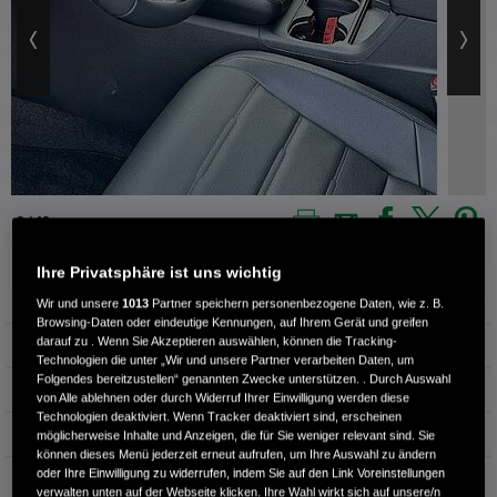
4 / 13
Ihre Privatsphäre ist uns wichtig
Außenfarbe
CANYON RIVER BLUE M
Wir und unsere
1013
Partner speichern personenbezogene Daten, wie z. B.
Browsing-Daten oder eindeutige Kennungen, auf Ihrem Gerät und greifen
darauf zu . Wenn Sie Akzeptieren auswählen, können die Tracking-
Kilometerstand
21.750 km
Technologien die unter „Wir und unsere Partner verarbeiten Daten, um
Folgendes bereitzustellen“ genannten Zwecke unterstützen. . Durch Auswahl
Kraftstoffart
Benzin
von Alle ablehnen oder durch Widerruf Ihrer Einwilligung werden diese
Technologien deaktiviert. Wenn Tracker deaktiviert sind, erscheinen
Getriebe
Automatik
möglicherweise Inhalte und Anzeigen, die für Sie weniger relevant sind. Sie
können dieses Menü jederzeit erneut aufrufen, um Ihre Auswahl zu ändern
oder Ihre Einwilligung zu widerrufen, indem Sie auf den Link Voreinstellungen
Türen
4
verwalten unten auf der Webseite klicken. Ihre Wahl wirkt sich auf unsere/n