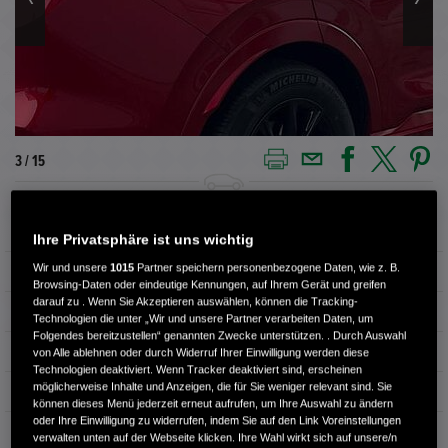
3 / 15
Außenfarbe
Premium Crystal Red Metallic
Ihre Privatsphäre ist uns wichtig
Wir und unsere
1015
Partner speichern personenbezogene Daten, wie z. B.
Kilometerstand
6.500 km
Browsing-Daten oder eindeutige Kennungen, auf Ihrem Gerät und greifen
darauf zu . Wenn Sie Akzeptieren auswählen, können die Tracking-
Kraftstoffart
Benzin
Technologien die unter „Wir und unsere Partner verarbeiten Daten, um
Folgendes bereitzustellen“ genannten Zwecke unterstützen. . Durch Auswahl
Getriebe
Automatik
von Alle ablehnen oder durch Widerruf Ihrer Einwilligung werden diese
Technologien deaktiviert. Wenn Tracker deaktiviert sind, erscheinen
möglicherweise Inhalte und Anzeigen, die für Sie weniger relevant sind. Sie
Türen
5
können dieses Menü jederzeit erneut aufrufen, um Ihre Auswahl zu ändern
oder Ihre Einwilligung zu widerrufen, indem Sie auf den Link Voreinstellungen
Leistung
134 kW / 182 PS
verwalten unten auf der Webseite klicken. Ihre Wahl wirkt sich auf unsere/n