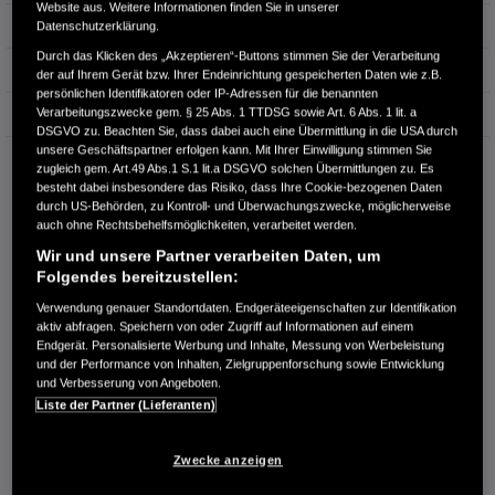
Website aus. Weitere Informationen finden Sie in unserer
Hubraum
1.993 cm³
Datenschutzerklärung.
Durch das Klicken des „Akzeptieren“-Buttons stimmen Sie der Verarbeitung
Erstzulassung
08.2025
der auf Ihrem Gerät bzw. Ihrer Endeinrichtung gespeicherten Daten wie z.B.
persönlichen Identifikatoren oder IP-Adressen für die benannten
Verarbeitungszwecke gem. § 25 Abs. 1 TTDSG sowie Art. 6 Abs. 1 lit. a
Bauart
SUV
DSGVO zu. Beachten Sie, dass dabei auch eine Übermittlung in die USA durch
unsere Geschäftspartner erfolgen kann. Mit Ihrer Einwilligung stimmen Sie
AUTOHAUS BOHN GMBH
zugleich gem. Art.49 Abs.1 S.1 lit.a DSGVO solchen Übermittlungen zu. Es
Ringstraße 5
besteht dabei insbesondere das Risiko, dass Ihre Cookie-bezogenen Daten
99817 Eisenach
durch US-Behörden, zu Kontroll- und Überwachungszwecke, möglicherweise
auch ohne Rechtsbehelfsmöglichkeiten, verarbeitet werden.
RUFEN SIE UNS AN:
Wir und unsere Partner verarbeiten Daten, um
03691-88990-0
Folgendes bereitzustellen:
Verwendung genauer Standortdaten. Endgeräteeigenschaften zur Identifikation
aktiv abfragen. Speichern von oder Zugriff auf Informationen auf einem
Route planen
Endgerät. Personalisierte Werbung und Inhalte, Messung von Werbeleistung
Händlerbestand anzeigen
und der Performance von Inhalten, Zielgruppenforschung sowie Entwicklung
und Verbesserung von Angeboten.
Dealer Website anzeigen
Liste der Partner (Lieferanten)
Händler kontaktieren
Zwecke anzeigen
E-MAIL-ANFRAGE