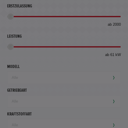
ERSTZULASSUNG
bis
ab 2000
360
km
LEISTUNG
ab 61 kW
MODELL
GETRIEBEART
KRAFTSTOFFART