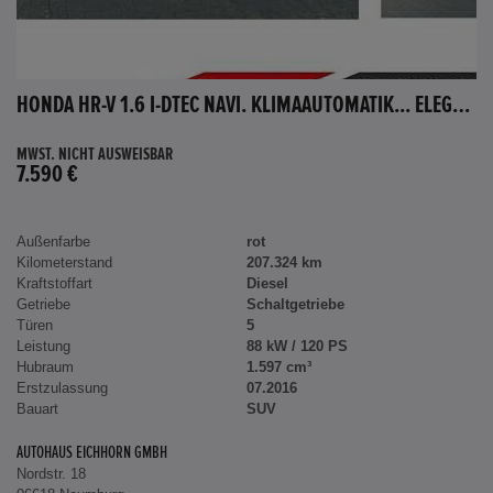
HONDA HR-V 1.6 I-DTEC NAVI. KLIMAAUTOMATIK... ELEGANCE
MWST. NICHT AUSWEISBAR
7.590 €
Außenfarbe
rot
Kilometerstand
207.324 km
Kraftstoffart
Diesel
Getriebe
Schaltgetriebe
Türen
5
Leistung
88 kW / 120 PS
Hubraum
1.597 cm³
Erstzulassung
07.2016
Bauart
SUV
AUTOHAUS EICHHORN GMBH
Nordstr. 18