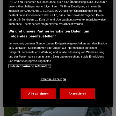
DSGVO zu. Beachten Sie, dass dabei auch eine Übermittlung in die USA durch
Türen
5
unsere Geschäftspartner erfolgen kann. Mit Ihrer Einwilligung stimmen Sie
Leistung
61 kW / 83 PS
zugleich gem. Art.49 Abs.1 S.1 lit.a DSGVO solchen Übermittlungen zu. Es
Hubraum
1.339 cm³
besteht dabei insbesondere das Risiko, dass Ihre Cookie-bezogenen Daten
Erstzulassung
10.2007
durch US-Behörden, zu Kontroll- und Überwachungszwecke, möglicherweise
Bauart
Limousine
auch ohne Rechtsbehelfsmöglichkeiten, verarbeitet werden.
Wir und unsere Partner verarbeiten Daten, um
AUTO HARKE GMBH
Folgendes bereitzustellen:
Randersweide 59-63
Verwendung genauer Standortdaten. Endgeräteeigenschaften zur Identifikation
21035 Hamburg
aktiv abfragen. Speichern von oder Zugriff auf Informationen auf einem
+49 40 735 935 0
Endgerät. Personalisierte Werbung und Inhalte, Messung von Werbeleistung
und der Performance von Inhalten, Zielgruppenforschung sowie Entwicklung
und Verbesserung von Angeboten.
Liste der Partner (Lieferanten)
DETAILS
FAVORITEN
Zwecke anzeigen
Alle ablehnen
Akzeptieren