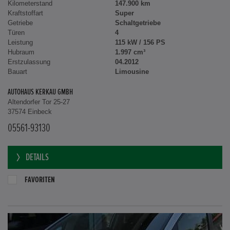
Kilometerstand
147.900 km
Kraftstoffart
Super
Getriebe
Schaltgetriebe
Türen
4
Leistung
115 kW / 156 PS
Hubraum
1.997 cm³
Erstzulassung
04.2012
Bauart
Limousine
AUTOHAUS KERKAU GMBH
Altendorfer Tor 25-27
37574 Einbeck
05561-93130
DETAILS
FAVORITEN