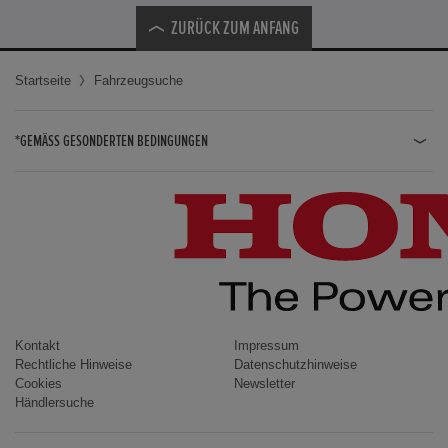
ZURÜCK ZUM ANFANG
Startseite
Fahrzeugsuche
*GEMÄSS GESONDERTEN BEDINGUNGEN
JAZZ HYBRID
JAZZ
CIVIC TYPE R
CIVIC HYBRID
CIVIC TOURER
CIVIC / CIVIC LIMOUSINE
Kontakt
Impressum
Rechtliche Hinweise
Datenschutzhinweise
INSIGHT
Cookies
Newsletter
Händlersuche
ACCORD
HR-V