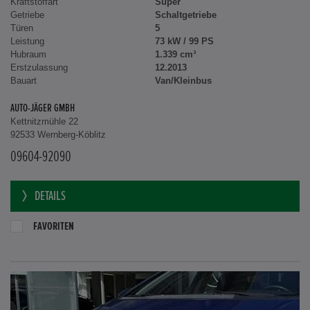
Kraftstoffart
Super
Getriebe
Schaltgetriebe
Türen
5
Leistung
73 kW / 99 PS
Hubraum
1.339 cm³
Erstzulassung
12.2013
Bauart
Van/Kleinbus
AUTO-JÄGER GMBH
Kettnitzmühle 22
92533 Wernberg-Köblitz
09604-92090
DETAILS
FAVORITEN