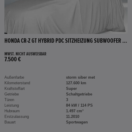
HONDA CR-Z GT HYBRID PDC SITZHEIZUNG SUBWOOFER BLUETOOTH
MWST. NICHT AUSWEISBAR
7.500 €
Außenfarbe
storm siber met
Kilometerstand
127.600 km
Kraftstoffart
Super
Getriebe
Schaltgetriebe
Türen
3
Leistung
84 kW / 114 PS
Hubraum
1.497 cm³
Erstzulassung
11.2010
Bauart
Sportwagen