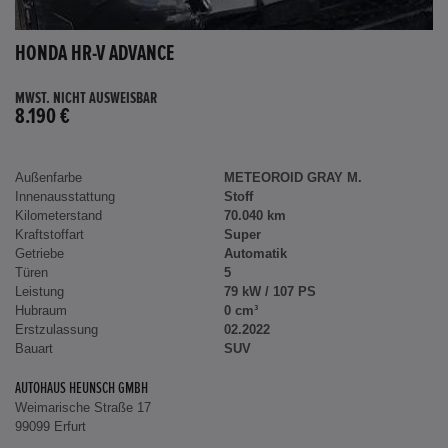
HONDA HR-V ADVANCE
MWST. NICHT AUSWEISBAR
8.190 €
Außenfarbe
METEOROID GRAY M.
Innenausstattung
Stoff
Kilometerstand
70.040 km
Kraftstoffart
Super
Getriebe
Automatik
Türen
5
Leistung
79 kW / 107 PS
Hubraum
0 cm³
Erstzulassung
02.2022
Bauart
SUV
AUTOHAUS HEUNSCH GMBH
Weimarische Straße 17
99099 Erfurt