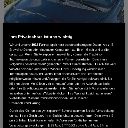
Ihre Privatsphäre ist uns wichtig
Wir und unsere
1013
Partner speichern personenbezogene Daten, wie z. B.
Browsing-Daten oder eindeutige Kennungen, auf Ihrem Gerät und greifen
darauf zu . Wenn Sie Akzeptieren auswählen, können die Tracking-
Technologien die unter „Wir und unsere Partner verarbeiten Daten, um
Folgendes bereitzustellen“ genannten Zwecke unterstützen. . Durch Auswahl
von Alle ablehnen oder durch Widerruf Ihrer Einwilligung werden diese
Technologien deaktiviert. Wenn Tracker deaktiviert sind, erscheinen
HONDA JAZZ 1.4 ES SPORT KLIMA, RADIOCD, LM-ALLWETTERRÄDER, PRIVACY
möglicherweise Inhalte und Anzeigen, die für Sie weniger relevant sind. Sie
können dieses Menü jederzeit erneut aufrufen, um Ihre Auswahl zu ändern
MWST. NICHT AUSWEISBAR
oder Ihre Einwilligung zu widerrufen, indem Sie auf den Link Voreinstellungen
3.900 €
verwalten unten auf der Webseite klicken. Ihre Wahl wirkt sich auf unsere/n
Website aus. Weitere Informationen finden Sie in unserer
Datenschutzerklärung.
Durch das Klicken des „Akzeptieren“-Buttons stimmen Sie der Verarbeitung
Außenfarbe
crystal black pearl
der auf Ihrem Gerät bzw. Ihrer Endeinrichtung gespeicherten Daten wie z.B.
Kilometerstand
166.000 km
persönlichen Identifikatoren oder IP-Adressen für die benannten
Kraftstoffart
Super
Verarbeitungszwecke gem. § 25 Abs. 1 TTDSG sowie Art. 6 Abs. 1 lit. a
Getriebe
Automatik