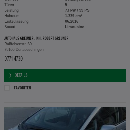
Türen
5
Leistung
73 kW / 99 PS
Hubraum
1.339 cm³
Erstzulassung
06.2016
Bauart
Limousine
AUTOHAUS GREUNER, INH. ROBERT GREUNER
Raiffeisenstr. 60
78166 Donaueschingen
0771 4730
DETAILS
FAVORITEN