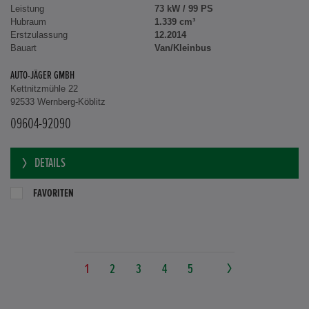
Leistung
73 kW / 99 PS
Hubraum
1.339 cm³
Erstzulassung
12.2014
Bauart
Van/Kleinbus
AUTO-JÄGER GMBH
Kettnitzmühle 22
92533 Wernberg-Köblitz
09604-92090
DETAILS
FAVORITEN
1
2
3
4
5