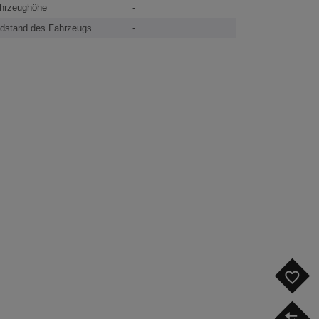
hrzeughöhe
-
dstand des Fahrzeugs
-
F
V