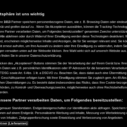
atsphäre ist uns wichtig
ere
1013
Partner speichern personenbezogene Daten, wie z. B. Browsing-Daten oder eindeu
rät und greifen darauf zu . Wenn Sie Akzeptieren auswählen, können die Tracking-Technologi
ere Partner verarbeiten Daten, um Folgendes bereitzustellen“ genannten Zwecke unterstütze
Alle ablehnen oder durch Widerruf Ihrer Einwilligung werden diese Technologien deaktiviert.
ind, erscheinen möglicherweise Inhalte und Anzeigen, die für Sie weniger relevant sind. Sie k
t erneut aufrufen, um Ihre Auswahl zu ändern oder Ihre Einwilligung zu widerrufen, indem Sie
gen verwalten unten auf der Webseite klicken. Ihre Wahl wirkt sich auf unsere/n Website aus
n finden Sie in unserer Datenschutzerklärung.
icken des „Akzeptieren“-Buttons stimmen Sie der Verarbeitung der auf Ihrem Gerät bzw. Ihre
n Daten wie z.B. persönlichen Identifikatoren oder IP-Adressen für die benannten Verarbei
TTDSG sowie Art. 6 Abs. 1 lit. a DSGVO zu. Beachten Sie, dass dabei auch eine Übermittlung
Geschäftspartner erfolgen kann. Mit Ihrer Einwilligung stimmen Sie zugleich gem. Art.49 Abs.1
n Übermittlungen zu. Es besteht dabei insbesondere das Risiko, dass Ihre Cookie-bezog
örden, zu Kontroll- und Überwachungszwecke, möglicherweise auch ohne Rechtsbehelfsmö
werden.
nsere Partner verarbeiten Daten, um Folgendes bereitzustellen:
enauer Standortdaten. Endgeräteeigenschaften zur Identifikation aktiv abfragen. Speichern 
ionen auf einem Endgerät. Personalisierte Werbung und Inhalte, Messung von Werbeleistung 
von Inhalten, Zielgruppenforschung sowie Entwicklung und Verbesserung von Angeboten.
rtner (Lieferanten)