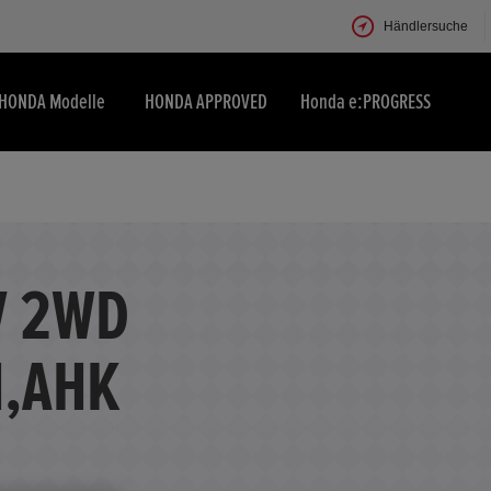
Händlersuche
HONDA Modelle
HONDA APPROVED
Honda e:PROGRESS
V 2WD
N,AHK