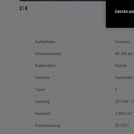
2 / 4
Zwecke an
Außenfarbe
Schwarz
Kilometerstand
89.300 km
Kraftstoffart
Hybrid
Getriebe
Automatik
Türen
5
Leistung
107 kW / 
Hubraum
1.993 cm³
Erstzulassung
02.2022