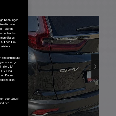
tige Kennungen,
en die unter
n. . Durch
 Wenn Tracker
önnen dieses
 auf den Link
. Weitere
r Endeinrichtung
tungszwecke gem.
 in die USA
 S.1 lit.a
enen Daten
glichkeiten,
von oder Zugriff
und der