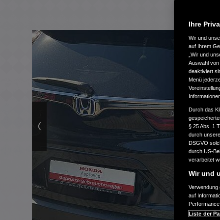
Ihre Priv
Wir und uns
auf Ihrem Ge
„Wir und uns
Auswahl von 
deaktiviert s
Menü jederzei
Voreinstellun
Informatione
Durch das Kl
gespeicherte
§ 25 Abs. 1 
durch unsere 
DSGVO solche
durch US-Beh
verarbeitet 
Wir und u
Verwendung g
auf Informat
Performance 
Liste der Pa