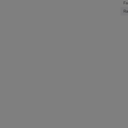
Fa
Ra