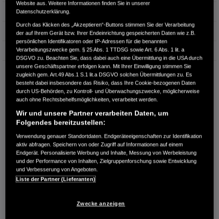
Website aus. Weitere Informationen finden Sie in unserer
Hubraum
1.993 cm³
Datenschutzerklärung.
Durch das Klicken des „Akzeptieren“-Buttons stimmen Sie der Verarbeitung
Erstzulassung
05.2025
der auf Ihrem Gerät bzw. Ihrer Endeinrichtung gespeicherten Daten wie z.B.
persönlichen Identifikatoren oder IP-Adressen für die benannten
Verarbeitungszwecke gem. § 25 Abs. 1 TTDSG sowie Art. 6 Abs. 1 lit. a
Bauart
SUV
DSGVO zu. Beachten Sie, dass dabei auch eine Übermittlung in die USA durch
unsere Geschäftspartner erfolgen kann. Mit Ihrer Einwilligung stimmen Sie
AUTO-ZENTRUM WOLLSTADT GMBH & CO. KG
zugleich gem. Art.49 Abs.1 S.1 lit.a DSGVO solchen Übermittlungen zu. Es
Schulstr. 41
besteht dabei insbesondere das Risiko, dass Ihre Cookie-bezogenen Daten
65795 Hattersheim
durch US-Behörden, zu Kontroll- und Überwachungszwecke, möglicherweise
auch ohne Rechtsbehelfsmöglichkeiten, verarbeitet werden.
RUFEN SIE UNS AN:
Wir und unsere Partner verarbeiten Daten, um
06190/989570
Folgendes bereitzustellen:
Verwendung genauer Standortdaten. Endgeräteeigenschaften zur Identifikation
aktiv abfragen. Speichern von oder Zugriff auf Informationen auf einem
Route planen
Endgerät. Personalisierte Werbung und Inhalte, Messung von Werbeleistung
Händlerbestand anzeigen
und der Performance von Inhalten, Zielgruppenforschung sowie Entwicklung
und Verbesserung von Angeboten.
Dealer Website anzeigen
Liste der Partner (Lieferanten)
Händler kontaktieren
Zwecke anzeigen
E-MAIL-ANFRAGE