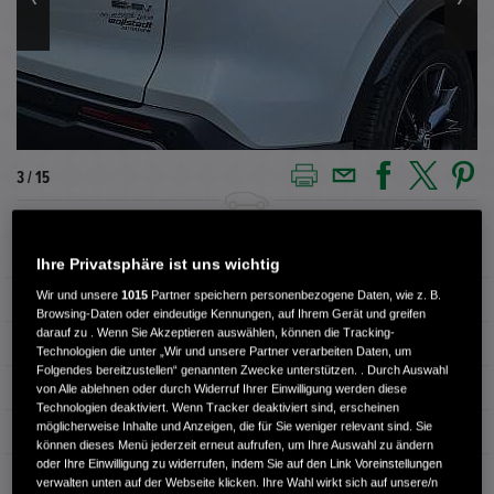
3 / 15
Außenfarbe
Platinum White Pearl
Ihre Privatsphäre ist uns wichtig
Wir und unsere
1015
Partner speichern personenbezogene Daten, wie z. B.
Kilometerstand
5.500 km
Browsing-Daten oder eindeutige Kennungen, auf Ihrem Gerät und greifen
darauf zu . Wenn Sie Akzeptieren auswählen, können die Tracking-
Kraftstoffart
Benzin
Technologien die unter „Wir und unsere Partner verarbeiten Daten, um
Folgendes bereitzustellen“ genannten Zwecke unterstützen. . Durch Auswahl
Getriebe
Automatik
von Alle ablehnen oder durch Widerruf Ihrer Einwilligung werden diese
Technologien deaktiviert. Wenn Tracker deaktiviert sind, erscheinen
möglicherweise Inhalte und Anzeigen, die für Sie weniger relevant sind. Sie
Türen
5
können dieses Menü jederzeit erneut aufrufen, um Ihre Auswahl zu ändern
oder Ihre Einwilligung zu widerrufen, indem Sie auf den Link Voreinstellungen
Leistung
135 kW / 184 PS
verwalten unten auf der Webseite klicken. Ihre Wahl wirkt sich auf unsere/n