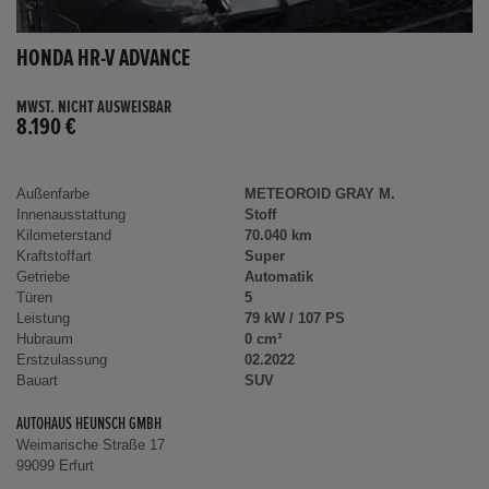
HONDA HR-V ADVANCE
MWST. NICHT AUSWEISBAR
8.190 €
Außenfarbe
METEOROID GRAY M.
Innenausstattung
Stoff
Kilometerstand
70.040 km
Kraftstoffart
Super
Getriebe
Automatik
Türen
5
Leistung
79 kW / 107 PS
Hubraum
0 cm³
Erstzulassung
02.2022
Bauart
SUV
AUTOHAUS HEUNSCH GMBH
Weimarische Straße 17
99099 Erfurt