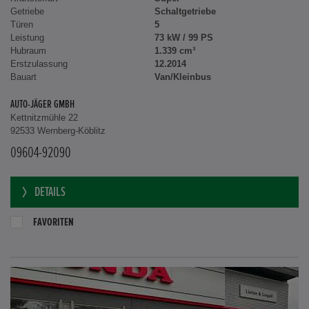
Getriebe
Schaltgetriebe
Türen
5
Leistung
73 kW / 99 PS
Hubraum
1.339 cm³
Erstzulassung
12.2014
Bauart
Van/Kleinbus
AUTO-JÄGER GMBH
Kettnitzmühle 22
92533 Wernberg-Köblitz
09604-92090
DETAILS
FAVORITEN