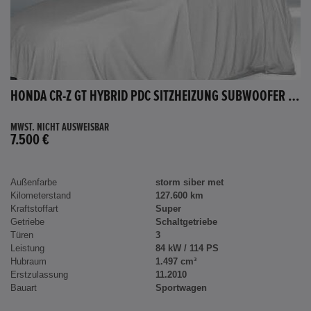
HONDA CR-Z GT HYBRID PDC SITZHEIZUNG SUBWOOFER BLUETOOTH
MWST. NICHT AUSWEISBAR
7.500 €
Außenfarbe
storm siber met
Kilometerstand
127.600 km
Kraftstoffart
Super
Getriebe
Schaltgetriebe
Türen
3
Leistung
84 kW / 114 PS
Hubraum
1.497 cm³
Erstzulassung
11.2010
Bauart
Sportwagen