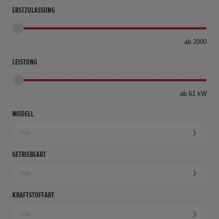
ERSTZULASSUNG
bis
ab 2000
360
km
LEISTUNG
ab 61 kW
MODELL
GETRIEBEART
KRAFTSTOFFART