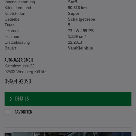
Innenausstattung
Stoff
Kilometerstand
90.316 km
Kraftstoffart
Super
Getriebe
Schaltgetriebe
Türen
5
Leistung
73 kW / 99 PS
Hubraum
1.339 cm³
Erstzulassung
12.2013
Bauart
Van/Kleinbus
AUTO-JÄGER GMBH
Kettnitzmühle 22
92533 Wernberg-Köblitz
09604-92090
DETAILS
FAVORITEN