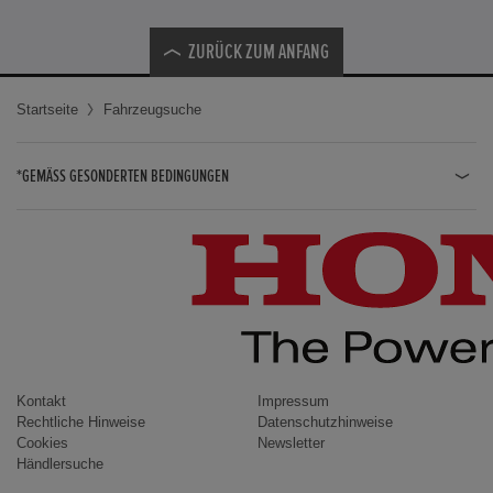
ZURÜCK ZUM ANFANG
Startseite
Fahrzeugsuche
*GEMÄSS GESONDERTEN BEDINGUNGEN
JAZZ HYBRID
JAZZ
CIVIC TYPE R
CIVIC HYBRID
CIVIC TOURER
CIVIC / CIVIC LIMOUSINE
Kontakt
Impressum
Rechtliche Hinweise
Datenschutzhinweise
INSIGHT
Cookies
Newsletter
Händlersuche
ACCORD