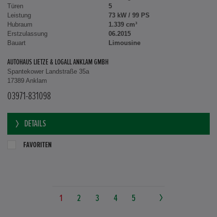
Türen
5
Leistung
73 kW / 99 PS
Hubraum
1.339 cm³
Erstzulassung
06.2015
Bauart
Limousine
AUTOHAUS LIETZE & LOGALL ANKLAM GMBH
Spantekower Landstraße 35a
17389 Anklam
03971-831098
DETAILS
FAVORITEN
1
2
3
4
5