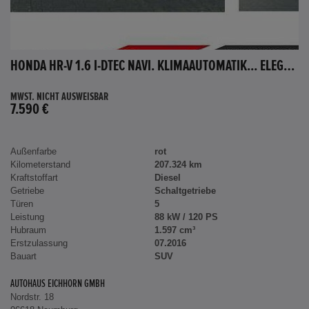
HONDA HR-V 1.6 I-DTEC NAVI. KLIMAAUTOMATIK... ELEGANCE
MWST. NICHT AUSWEISBAR
7.590 €
Außenfarbe
rot
Kilometerstand
207.324 km
Kraftstoffart
Diesel
Getriebe
Schaltgetriebe
Türen
5
Leistung
88 kW / 120 PS
Hubraum
1.597 cm³
Erstzulassung
07.2016
Bauart
SUV
AUTOHAUS EICHHORN GMBH
Nordstr. 18