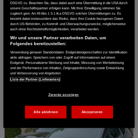
DSGVO zu. Beachten Sie, dass dabei auch eine Übermittlung in die USA durch
Türen
5
unsere Geschäftspartner erfolgen kann. Mit Ihrer Einwilligung stimmen Sie
Leistung
61 kW / 83 PS
zugleich gem. Art.49 Abs.1 S.1 lit.a DSGVO solchen Übermittlungen zu. Es
Hubraum
1.339 cm³
besteht dabei insbesondere das Risiko, dass Ihre Cookie-bezogenen Daten
Erstzulassung
10.2007
durch US-Behörden, zu Kontroll- und Überwachungszwecke, möglicherweise
Bauart
Limousine
auch ohne Rechtsbehelfsmöglichkeiten, verarbeitet werden.
Wir und unsere Partner verarbeiten Daten, um
AUTO HARKE GMBH
Folgendes bereitzustellen:
Randersweide 59-63
21035 Hamburg
Verwendung genauer Standortdaten. Endgeräteeigenschaften zur Identifikation
aktiv abfragen. Speichern von oder Zugriff auf Informationen auf einem
+49 40 735 935 0
Endgerät. Personalisierte Werbung und Inhalte, Messung von Werbeleistung
und der Performance von Inhalten, Zielgruppenforschung sowie Entwicklung
und Verbesserung von Angeboten.
DETAILS
Liste der Partner (Lieferanten)
FAVORITEN
Zwecke anzeigen
Alle ablehnen
Akzeptieren