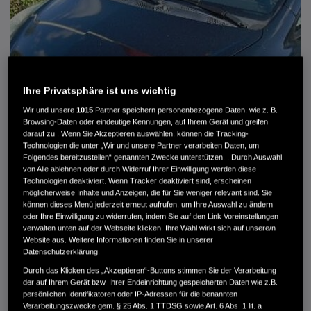
Ihre Privatsphäre ist uns wichtig
Wir und unsere
1015
Partner speichern personenbezogene Daten, wie z. B.
Browsing-Daten oder eindeutige Kennungen, auf Ihrem Gerät und greifen
darauf zu . Wenn Sie Akzeptieren auswählen, können die Tracking-
Technologien die unter „Wir und unsere Partner verarbeiten Daten, um
Folgendes bereitzustellen“ genannten Zwecke unterstützen. . Durch Auswahl
von Alle ablehnen oder durch Widerruf Ihrer Einwilligung werden diese
HONDA JAZZ 1.4 ES SPORT KLIMA, RADIOCD, LM-ALLWETTERRÄDER, PRIVACY
Technologien deaktiviert. Wenn Tracker deaktiviert sind, erscheinen
möglicherweise Inhalte und Anzeigen, die für Sie weniger relevant sind. Sie
können dieses Menü jederzeit erneut aufrufen, um Ihre Auswahl zu ändern
MWST. NICHT AUSWEISBAR
oder Ihre Einwilligung zu widerrufen, indem Sie auf den Link Voreinstellungen
3.900 €
verwalten unten auf der Webseite klicken. Ihre Wahl wirkt sich auf unsere/n
Website aus. Weitere Informationen finden Sie in unserer
Datenschutzerklärung.
Außenfarbe
crystal black pearl
Durch das Klicken des „Akzeptieren“-Buttons stimmen Sie der Verarbeitung
Kilometerstand
166.000 km
der auf Ihrem Gerät bzw. Ihrer Endeinrichtung gespeicherten Daten wie z.B.
persönlichen Identifikatoren oder IP-Adressen für die benannten
Kraftstoffart
Super
Verarbeitungszwecke gem. § 25 Abs. 1 TTDSG sowie Art. 6 Abs. 1 lit. a
Getriebe
Automatik