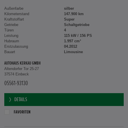
Außenfarbe
silber
Kilometerstand
147.900 km
Kraftstoffart
Super
Getriebe
Schaltgetriebe
Türen
4
Leistung
115 kW / 156 PS
Hubraum
1.997 cm³
Erstzulassung
04.2012
Bauart
Limousine
AUTOHAUS KERKAU GMBH
Altendorfer Tor 25-27
37574 Einbeck
05561-93130
DETAILS
FAVORITEN