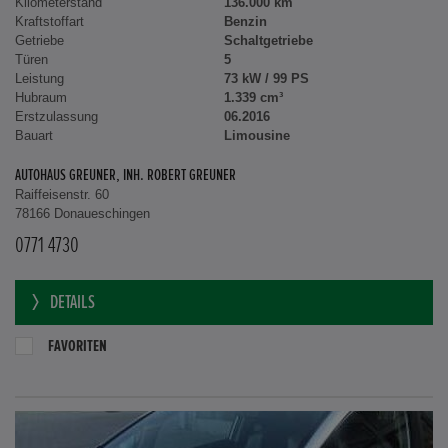
Kilometerstand
136.000 km
Kraftstoffart
Benzin
Getriebe
Schaltgetriebe
Türen
5
Leistung
73 kW / 99 PS
Hubraum
1.339 cm³
Erstzulassung
06.2016
Bauart
Limousine
AUTOHAUS GREUNER, INH. ROBERT GREUNER
Raiffeisenstr. 60
78166 Donaueschingen
0771 4730
DETAILS
FAVORITEN