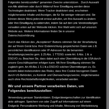
Folgendes bereitzustellen“ genannten Zwecke unterstützen. . Durch Auswahl
Hubraum
1.993 cm³
von Alle ablehnen oder durch Widerruf Ihrer Einwilligung werden diese
Technologien deaktiviert. Wenn Tracker deaktiviert sind, erscheinen
möglicherweise Inhalte und Anzeigen, die für Sie weniger relevant sind. Sie
Erstzulassung
08.2025
können dieses Menü jederzeit erneut aufrufen, um Ihre Auswahl zu ändern
oder Ihre Einwilligung zu widerrufen, indem Sie auf den Link Voreinstellungen
Bauart
SUV
verwalten unten auf der Webseite klicken. Ihre Wahl wirkt sich auf unsere/n
Website aus. Weitere Informationen finden Sie in unserer
Energieverbrauch kombiniert:
6,0 l/100km
Datenschutzerklärung.
Durch das Klicken des „Akzeptieren“-Buttons stimmen Sie der Verarbeitung
CO₂-Emissionen kombiniert:
135 g/km
der auf Ihrem Gerät bzw. Ihrer Endeinrichtung gespeicherten Daten wie z.B.
persönlichen Identifikatoren oder IP-Adressen für die benannten
CO₂-Klasse:
D
Verarbeitungszwecke gem. § 25 Abs. 1 TTDSG sowie Art. 6 Abs. 1 lit. a
DSGVO zu. Beachten Sie, dass dabei auch eine Übermittlung in die USA durch
unsere Geschäftspartner erfolgen kann. Mit Ihrer Einwilligung stimmen Sie
zugleich gem. Art.49 Abs.1 S.1 lit.a DSGVO solchen Übermittlungen zu. Es
besteht dabei insbesondere das Risiko, dass Ihre Cookie-bezogenen Daten
durch US-Behörden, zu Kontroll- und Überwachungszwecke, möglicherweise
auch ohne Rechtsbehelfsmöglichkeiten, verarbeitet werden.
Wir und unsere Partner verarbeiten Daten, um
Folgendes bereitzustellen:
Information über den
Energieverbrauch und die CO₂-
Verwendung genauer Standortdaten. Endgeräteeigenschaften zur Identifikation
Emissionen des neuen PKW
aktiv abfragen. Speichern von oder Zugriff auf Informationen auf einem
Endgerät. Personalisierte Werbung und Inhalte, Messung von Werbeleistung