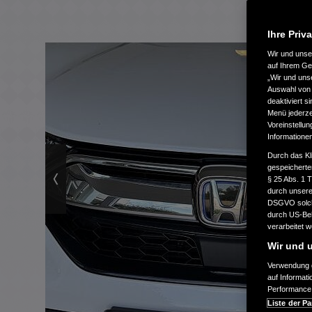
Ihre Priv
Wir und uns
auf Ihrem Ge
„Wir und uns
Auswahl von 
deaktiviert s
Menü jederzei
Voreinstellun
Informatione
Durch das Kl
gespeicherte
§ 25 Abs. 1 
durch unsere 
DSGVO solche
durch US-Beh
verarbeitet 
Wir und u
Verwendung g
auf Informat
Performance 
Liste der Pa