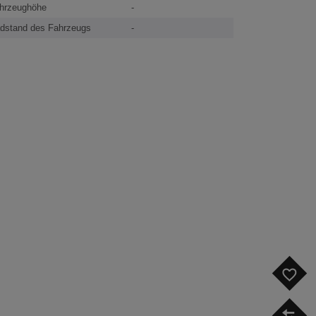
hrzeughöhe
-
dstand des Fahrzeugs
-
F
V