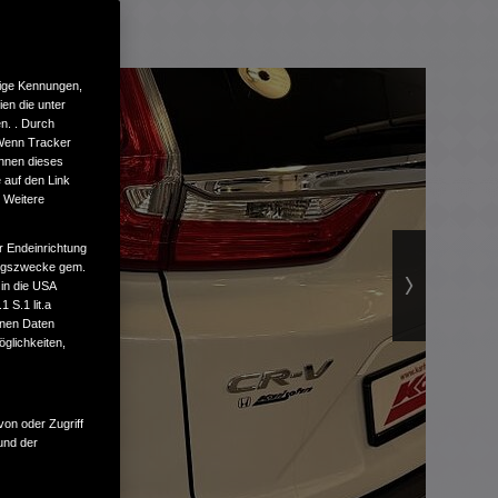
tige Kennungen,
en die unter
n. . Durch
 Wenn Tracker
önnen dieses
 auf den Link
. Weitere
r Endeinrichtung
tungszwecke gem.
 in die USA
 S.1 lit.a
enen Daten
glichkeiten,
von oder Zugriff
und der