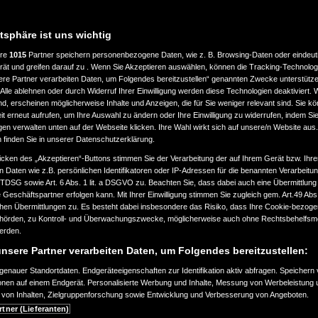
atsphäre ist uns wichtig
ere
1015
Partner speichern personenbezogene Daten, wie z. B. Browsing-Daten oder eindeu
rät und greifen darauf zu . Wenn Sie Akzeptieren auswählen, können die Tracking-Technologi
ere Partner verarbeiten Daten, um Folgendes bereitzustellen“ genannten Zwecke unterstütze
Alle ablehnen oder durch Widerruf Ihrer Einwilligung werden diese Technologien deaktiviert.
ind, erscheinen möglicherweise Inhalte und Anzeigen, die für Sie weniger relevant sind. Sie k
t erneut aufrufen, um Ihre Auswahl zu ändern oder Ihre Einwilligung zu widerrufen, indem Sie
gen verwalten unten auf der Webseite klicken. Ihre Wahl wirkt sich auf unsere/n Website aus
n finden Sie in unserer Datenschutzerklärung.
icken des „Akzeptieren“-Buttons stimmen Sie der Verarbeitung der auf Ihrem Gerät bzw. Ihre
n Daten wie z.B. persönlichen Identifikatoren oder IP-Adressen für die benannten Verarbei
TTDSG sowie Art. 6 Abs. 1 lit. a DSGVO zu. Beachten Sie, dass dabei auch eine Übermittlung
Geschäftspartner erfolgen kann. Mit Ihrer Einwilligung stimmen Sie zugleich gem. Art.49 Abs.1
n Übermittlungen zu. Es besteht dabei insbesondere das Risiko, dass Ihre Cookie-bezog
örden, zu Kontroll- und Überwachungszwecke, möglicherweise auch ohne Rechtsbehelfsmö
werden.
nsere Partner verarbeiten Daten, um Folgendes bereitzustellen:
enauer Standortdaten. Endgeräteeigenschaften zur Identifikation aktiv abfragen. Speichern 
ionen auf einem Endgerät. Personalisierte Werbung und Inhalte, Messung von Werbeleistung 
von Inhalten, Zielgruppenforschung sowie Entwicklung und Verbesserung von Angeboten.
rtner (Lieferanten)