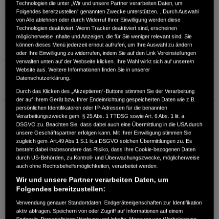
Technologien die unter „Wir und unsere Partner verarbeiten Daten, um
Leistung
242 kW / 329 PS
Folgendes bereitzustellen“ genannten Zwecke unterstützen. . Durch Auswahl
von Alle ablehnen oder durch Widerruf Ihrer Einwilligung werden diese
Technologien deaktiviert. Wenn Tracker deaktiviert sind, erscheinen
Hubraum
1.996 cm³
möglicherweise Inhalte und Anzeigen, die für Sie weniger relevant sind. Sie
können dieses Menü jederzeit erneut aufrufen, um Ihre Auswahl zu ändern
Erstzulassung
03.2025
oder Ihre Einwilligung zu widerrufen, indem Sie auf den Link Voreinstellungen
verwalten unten auf der Webseite klicken. Ihre Wahl wirkt sich auf unsere/n
Bauart
Limousine
Website aus. Weitere Informationen finden Sie in unserer
Datenschutzerklärung.
Energieverbrauch kombiniert:
8,2 l/100km
Durch das Klicken des „Akzeptieren“-Buttons stimmen Sie der Verarbeitung
der auf Ihrem Gerät bzw. Ihrer Endeinrichtung gespeicherten Daten wie z.B.
persönlichen Identifikatoren oder IP-Adressen für die benannten
CO₂-Emissionen kombiniert:
186 g/km
Verarbeitungszwecke gem. § 25 Abs. 1 TTDSG sowie Art. 6 Abs. 1 lit. a
DSGVO zu. Beachten Sie, dass dabei auch eine Übermittlung in die USA durch
CO₂-Klasse:
G
unsere Geschäftspartner erfolgen kann. Mit Ihrer Einwilligung stimmen Sie
zugleich gem. Art.49 Abs.1 S.1 lit.a DSGVO solchen Übermittlungen zu. Es
besteht dabei insbesondere das Risiko, dass Ihre Cookie-bezogenen Daten
durch US-Behörden, zu Kontroll- und Überwachungszwecke, möglicherweise
auch ohne Rechtsbehelfsmöglichkeiten, verarbeitet werden.
Wir und unsere Partner verarbeiten Daten, um
Folgendes bereitzustellen:
Verwendung genauer Standortdaten. Endgeräteeigenschaften zur Identifikation
Information über den
aktiv abfragen. Speichern von oder Zugriff auf Informationen auf einem
Energieverbrauch und die CO₂-