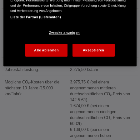
Endgerät. Personalisierte Werbung und Inhalte, Messung von Werbeleistung
Emissionen des neuen PKW
und der Performance von Inhalten, Zielgruppenforschung sowie Entwicklung
und Verbesserung von Angeboten.
Kraftstoffverbrauch:
8,2 l/100km (kombiniert)
Liste der Partner (Lieferanten)
11,4 l/100km (Innenstadt)
8,0 l/100km (Stadtrand)
7,1 l/100km (Landstraße)
Zwecke anzeigen
8,0 l/100km (Autobahn)
Alle ablehnen
Akzeptieren
Kraftstoffpreis:
1,744 €/l (Jahresdurchschnitt 2025)
Energiekosten bei 15.000 km
Jahresfahrleistung:
2.275,50 €/Jahr
Mögliche CO₂-Kosten über die
3.975,75 € (bei einem
nächsten 10 Jahre (15.000
angenommenen mittleren
km/Jahr):
durchschnittlichen CO₂-Preis von
142.5 €/t)
1.674,00 € (bei einem
angenommenen niedrigen
durchschnittlichen CO₂-Preis von
60 €/t)
6.138,00 € (bei einem
angenommenen hohen