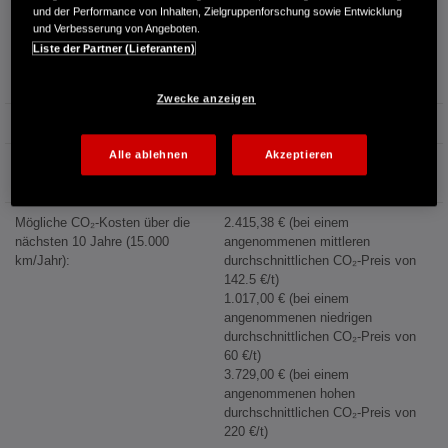
Kraftstoffverbrauch:
5,0 l/100km (kombiniert)
und der Performance von Inhalten, Zielgruppenforschung sowie Entwicklung
4,4 l/100km (Innenstadt)
und Verbesserung von Angeboten.
4,1 l/100km (Stadtrand)
Liste der Partner (Lieferanten)
4,5 l/100km (Landstraße)
6,2 l/100km (Autobahn)
Zwecke anzeigen
Kraftstoffpreis:
1,744 €/l (Jahresdurchschnitt 2025)
Alle ablehnen
Akzeptieren
Energiekosten bei 15.000 km
Jahresfahrleistung:
1.347,00 €/Jahr
Mögliche CO₂-Kosten über die
2.415,38 € (bei einem
nächsten 10 Jahre (15.000
angenommenen mittleren
km/Jahr):
durchschnittlichen CO₂-Preis von
142.5 €/t)
1.017,00 € (bei einem
angenommenen niedrigen
durchschnittlichen CO₂-Preis von
60 €/t)
3.729,00 € (bei einem
angenommenen hohen
durchschnittlichen CO₂-Preis von
220 €/t)