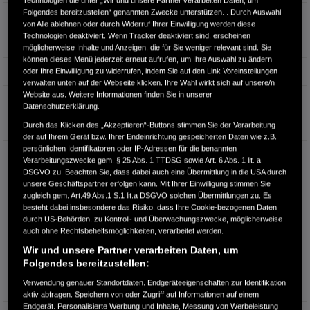
Technologien die unter „Wir und unsere Partner verarbeiten Daten, um
Folgendes bereitzustellen“ genannten Zwecke unterstützen. . Durch Auswahl
Hubraum
1.993 cm³
von Alle ablehnen oder durch Widerruf Ihrer Einwilligung werden diese
Technologien deaktiviert. Wenn Tracker deaktiviert sind, erscheinen
Erstzulassung
06.2025
möglicherweise Inhalte und Anzeigen, die für Sie weniger relevant sind. Sie
können dieses Menü jederzeit erneut aufrufen, um Ihre Auswahl zu ändern
Bauart
Limousine
oder Ihre Einwilligung zu widerrufen, indem Sie auf den Link Voreinstellungen
verwalten unten auf der Webseite klicken. Ihre Wahl wirkt sich auf unsere/n
Website aus. Weitere Informationen finden Sie in unserer
Energieverbrauch kombiniert:
5,0 l/100km
Datenschutzerklärung.
Durch das Klicken des „Akzeptieren“-Buttons stimmen Sie der Verarbeitung
CO₂-Emissionen kombiniert:
113 g/km
der auf Ihrem Gerät bzw. Ihrer Endeinrichtung gespeicherten Daten wie z.B.
persönlichen Identifikatoren oder IP-Adressen für die benannten
CO₂-Klasse:
C
Verarbeitungszwecke gem. § 25 Abs. 1 TTDSG sowie Art. 6 Abs. 1 lit. a
DSGVO zu. Beachten Sie, dass dabei auch eine Übermittlung in die USA durch
unsere Geschäftspartner erfolgen kann. Mit Ihrer Einwilligung stimmen Sie
zugleich gem. Art.49 Abs.1 S.1 lit.a DSGVO solchen Übermittlungen zu. Es
besteht dabei insbesondere das Risiko, dass Ihre Cookie-bezogenen Daten
durch US-Behörden, zu Kontroll- und Überwachungszwecke, möglicherweise
auch ohne Rechtsbehelfsmöglichkeiten, verarbeitet werden.
Wir und unsere Partner verarbeiten Daten, um
Information über den
Folgendes bereitzustellen:
Energieverbrauch und die CO₂-
Verwendung genauer Standortdaten. Endgeräteeigenschaften zur Identifikation
Emissionen des neuen PKW
aktiv abfragen. Speichern von oder Zugriff auf Informationen auf einem
Endgerät. Personalisierte Werbung und Inhalte, Messung von Werbeleistung