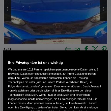
3 / 18
Ihre Privatsphäre ist uns wichtig
Außenfarbe
PREM CRYSTAL BLUE M
Wir und unsere
1013
Partner speichern personenbezogene Daten, wie z. B.
Browsing-Daten oder eindeutige Kennungen, auf Ihrem Gerät und greifen
Kilometerstand
24.350 km
darauf zu . Wenn Sie Akzeptieren auswählen, können die Tracking-
Technologien die unter „Wir und unsere Partner verarbeiten Daten, um
Folgendes bereitzustellen“ genannten Zwecke unterstützen. . Durch Auswahl
Kraftstoffart
Benzin
von Alle ablehnen oder durch Widerruf Ihrer Einwilligung werden diese
Technologien deaktiviert. Wenn Tracker deaktiviert sind, erscheinen
Getriebe
Automatik
möglicherweise Inhalte und Anzeigen, die für Sie weniger relevant sind. Sie
können dieses Menü jederzeit erneut aufrufen, um Ihre Auswahl zu ändern
Türen
4
oder Ihre Einwilligung zu widerrufen, indem Sie auf den Link Voreinstellungen