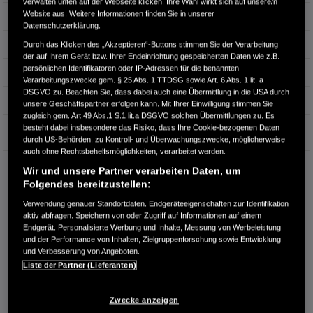
verwalten unten auf der Webseite klicken. Ihre Wahl wirkt sich auf unsere/n
Website aus. Weitere Informationen finden Sie in unserer
Leistung
134 kW / 182 PS
Datenschutzerklärung.
Hubraum
1.993 cm³
Durch das Klicken des „Akzeptieren“-Buttons stimmen Sie der Verarbeitung
der auf Ihrem Gerät bzw. Ihrer Endeinrichtung gespeicherten Daten wie z.B.
persönlichen Identifikatoren oder IP-Adressen für die benannten
Erstzulassung
08.2024
Verarbeitungszwecke gem. § 25 Abs. 1 TTDSG sowie Art. 6 Abs. 1 lit. a
DSGVO zu. Beachten Sie, dass dabei auch eine Übermittlung in die USA durch
Bauart
Limousine
unsere Geschäftspartner erfolgen kann. Mit Ihrer Einwilligung stimmen Sie
zugleich gem. Art.49 Abs.1 S.1 lit.a DSGVO solchen Übermittlungen zu. Es
Garantie
besteht dabei insbesondere das Risiko, dass Ihre Cookie-bezogenen Daten
durch US-Behörden, zu Kontroll- und Überwachungszwecke, möglicherweise
auch ohne Rechtsbehelfsmöglichkeiten, verarbeitet werden.
HONDA CENTER GMBH
Wir und unsere Partner verarbeiten Daten, um
Richard Lehmann Str. 119
Folgendes bereitzustellen:
04103 Leipzig
Verwendung genauer Standortdaten. Endgeräteeigenschaften zur Identifikation
aktiv abfragen. Speichern von oder Zugriff auf Informationen auf einem
RUFEN SIE UNS AN:
Endgerät. Personalisierte Werbung und Inhalte, Messung von Werbeleistung
0341 - 600 77 0
und der Performance von Inhalten, Zielgruppenforschung sowie Entwicklung
und Verbesserung von Angeboten.
Liste der Partner (Lieferanten)
Route planen
Händlerbestand anzeigen
Zwecke anzeigen
Dealer Website anzeigen