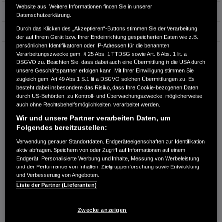
Website aus. Weitere Informationen finden Sie in unserer
Hubraum
1.993 cm³
Datenschutzerklärung.
Durch das Klicken des „Akzeptieren“-Buttons stimmen Sie der Verarbeitung
Erstzulassung
08.2025
der auf Ihrem Gerät bzw. Ihrer Endeinrichtung gespeicherten Daten wie z.B.
persönlichen Identifikatoren oder IP-Adressen für die benannten
Bauart
Limousine
Verarbeitungszwecke gem. § 25 Abs. 1 TTDSG sowie Art. 6 Abs. 1 lit. a
DSGVO zu. Beachten Sie, dass dabei auch eine Übermittlung in die USA durch
Garantie
unsere Geschäftspartner erfolgen kann. Mit Ihrer Einwilligung stimmen Sie
zugleich gem. Art.49 Abs.1 S.1 lit.a DSGVO solchen Übermittlungen zu. Es
besteht dabei insbesondere das Risiko, dass Ihre Cookie-bezogenen Daten
durch US-Behörden, zu Kontroll- und Überwachungszwecke, möglicherweise
HONDA CENTER GMBH
auch ohne Rechtsbehelfsmöglichkeiten, verarbeitet werden.
Richard Lehmann Str. 119
Wir und unsere Partner verarbeiten Daten, um
04103 Leipzig
Folgendes bereitzustellen:
RUFEN SIE UNS AN:
Verwendung genauer Standortdaten. Endgeräteeigenschaften zur Identifikation
0341 - 600 77 0
aktiv abfragen. Speichern von oder Zugriff auf Informationen auf einem
Endgerät. Personalisierte Werbung und Inhalte, Messung von Werbeleistung
und der Performance von Inhalten, Zielgruppenforschung sowie Entwicklung
Route planen
und Verbesserung von Angeboten.
Liste der Partner (Lieferanten)
Händlerbestand anzeigen
Dealer Website anzeigen
Zwecke anzeigen
Händler kontaktieren