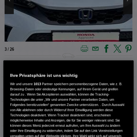
3 / 26
Außenfarbe
platinum white pearl
Ihre Privatsphäre ist uns wichtig
Kilometerstand
11.615 km
Wir und unsere
1013
Partner speichern personenbezogene Daten, wie z. B.
Browsing-Daten oder eindeutige Kennungen, auf Ihrem Gerät und greifen
darauf zu . Wenn Sie Akzeptieren auswählen, können die Tracking-
Kraftstoffart
Benzin
Technologien die unter „Wir und unsere Partner verarbeiten Daten, um
Folgendes bereitzustellen“ genannten Zwecke unterstützen. . Durch Auswahl
Getriebe
Automatik
von Alle ablehnen oder durch Widerruf Ihrer Einwilligung werden diese
Technologien deaktiviert. Wenn Tracker deaktiviert sind, erscheinen
Türen
4
möglicherweise Inhalte und Anzeigen, die für Sie weniger relevant sind. Sie
können dieses Menü jederzeit erneut aufrufen, um Ihre Auswahl zu ändern
oder Ihre Einwilligung zu widerrufen, indem Sie auf den Link Voreinstellungen
Leistung
136 kW / 185 PS
verwalten unten auf der Webseite klicken. Ihre Wahl wirkt sich auf unsere/n