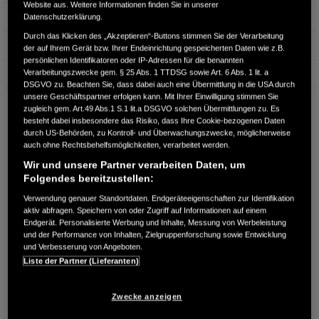
Website aus. Weitere Informationen finden Sie in unserer
Hubraum
1.498 cm³
Datenschutzerklärung.
Durch das Klicken des „Akzeptieren“-Buttons stimmen Sie der Verarbeitung
Erstzulassung
01.2019
der auf Ihrem Gerät bzw. Ihrer Endeinrichtung gespeicherten Daten wie z.B.
persönlichen Identifikatoren oder IP-Adressen für die benannten
Verarbeitungszwecke gem. § 25 Abs. 1 TTDSG sowie Art. 6 Abs. 1 lit. a
Bauart
Limousine
DSGVO zu. Beachten Sie, dass dabei auch eine Übermittlung in die USA durch
unsere Geschäftspartner erfolgen kann. Mit Ihrer Einwilligung stimmen Sie
AUTOLAND ROUTE 51 GMBH
zugleich gem. Art.49 Abs.1 S.1 lit.a DSGVO solchen Übermittlungen zu. Es
Teutoburger-Wald-Str. 15
besteht dabei insbesondere das Risiko, dass Ihre Cookie-bezogenen Daten
49124 Georgsmarienhütte
durch US-Behörden, zu Kontroll- und Überwachungszwecke, möglicherweise
auch ohne Rechtsbehelfsmöglichkeiten, verarbeitet werden.
RUFEN SIE UNS AN:
Wir und unsere Partner verarbeiten Daten, um
05401 36940
Folgendes bereitzustellen:
Verwendung genauer Standortdaten. Endgeräteeigenschaften zur Identifikation
aktiv abfragen. Speichern von oder Zugriff auf Informationen auf einem
Route planen
Endgerät. Personalisierte Werbung und Inhalte, Messung von Werbeleistung
Händlerbestand anzeigen
und der Performance von Inhalten, Zielgruppenforschung sowie Entwicklung
und Verbesserung von Angeboten.
Dealer Website anzeigen
Liste der Partner (Lieferanten)
Händler kontaktieren
Zwecke anzeigen
E-MAIL-ANFRAGE