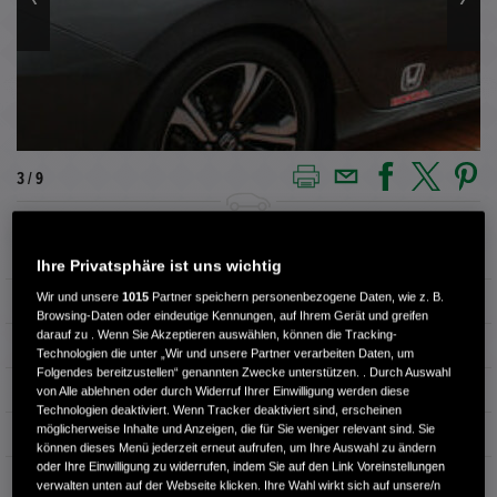
3 / 9
Außenfarbe
POLISHED METAL M.
Ihre Privatsphäre ist uns wichtig
Wir und unsere
1015
Partner speichern personenbezogene Daten, wie z. B.
Kilometerstand
4.000 km
Browsing-Daten oder eindeutige Kennungen, auf Ihrem Gerät und greifen
darauf zu . Wenn Sie Akzeptieren auswählen, können die Tracking-
Kraftstoffart
Super
Technologien die unter „Wir und unsere Partner verarbeiten Daten, um
Folgendes bereitzustellen“ genannten Zwecke unterstützen. . Durch Auswahl
Getriebe
Automatik
von Alle ablehnen oder durch Widerruf Ihrer Einwilligung werden diese
Technologien deaktiviert. Wenn Tracker deaktiviert sind, erscheinen
möglicherweise Inhalte und Anzeigen, die für Sie weniger relevant sind. Sie
Türen
4
können dieses Menü jederzeit erneut aufrufen, um Ihre Auswahl zu ändern
oder Ihre Einwilligung zu widerrufen, indem Sie auf den Link Voreinstellungen
Leistung
134 kW / 182 PS
verwalten unten auf der Webseite klicken. Ihre Wahl wirkt sich auf unsere/n