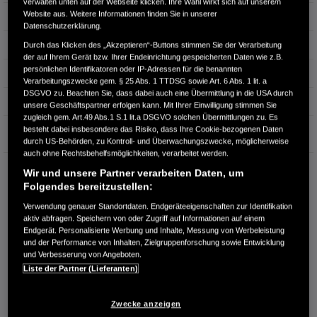
verwalten unten auf der Webseite klicken. Ihre Wahl wirkt sich auf unsere/n
Website aus. Weitere Informationen finden Sie in unserer
Leistung
228 kW / 310 PS
Datenschutzerklärung.
Hubraum
1.996 cm³
Durch das Klicken des „Akzeptieren“-Buttons stimmen Sie der Verarbeitung
der auf Ihrem Gerät bzw. Ihrer Endeinrichtung gespeicherten Daten wie z.B.
persönlichen Identifikatoren oder IP-Adressen für die benannten
Erstzulassung
02.2017
Verarbeitungszwecke gem. § 25 Abs. 1 TTDSG sowie Art. 6 Abs. 1 lit. a
DSGVO zu. Beachten Sie, dass dabei auch eine Übermittlung in die USA durch
Bauart
Limousine
unsere Geschäftspartner erfolgen kann. Mit Ihrer Einwilligung stimmen Sie
zugleich gem. Art.49 Abs.1 S.1 lit.a DSGVO solchen Übermittlungen zu. Es
Garantie
besteht dabei insbesondere das Risiko, dass Ihre Cookie-bezogenen Daten
durch US-Behörden, zu Kontroll- und Überwachungszwecke, möglicherweise
auch ohne Rechtsbehelfsmöglichkeiten, verarbeitet werden.
AUTOHAUS MÜLLER GMBH
Wir und unsere Partner verarbeiten Daten, um
Am Erzweg 1
Folgendes bereitzustellen:
66839 Schmelz
Verwendung genauer Standortdaten. Endgeräteeigenschaften zur Identifikation
aktiv abfragen. Speichern von oder Zugriff auf Informationen auf einem
RUFEN SIE UNS AN:
Endgerät. Personalisierte Werbung und Inhalte, Messung von Werbeleistung
06887 2033
und der Performance von Inhalten, Zielgruppenforschung sowie Entwicklung
und Verbesserung von Angeboten.
Liste der Partner (Lieferanten)
Route planen
Händlerbestand anzeigen
Zwecke anzeigen
Dealer Website anzeigen