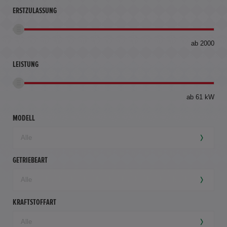
ERSTZULASSUNG
bis
ab 2000
360
km
LEISTUNG
ab 61 kW
MODELL
GETRIEBEART
KRAFTSTOFFART