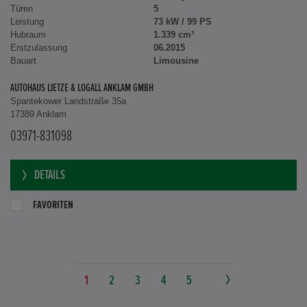
Türen
5
Leistung
73 kW / 99 PS
Hubraum
1.339 cm³
Erstzulassung
06.2015
Bauart
Limousine
AUTOHAUS LIETZE & LOGALL ANKLAM GMBH
Spantekower Landstraße 35a
17389 Anklam
03971-831098
DETAILS
FAVORITEN
1
2
3
4
5