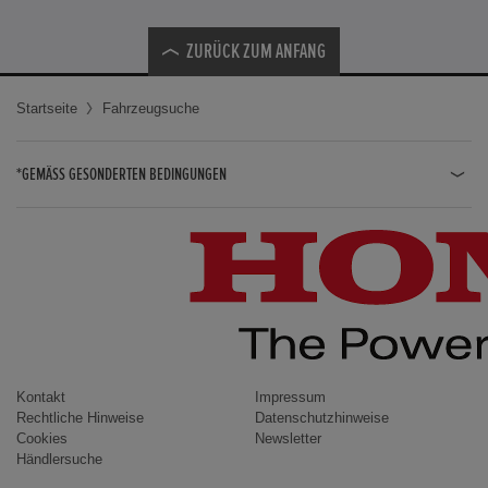
ZURÜCK ZUM ANFANG
Startseite
Fahrzeugsuche
*GEMÄSS GESONDERTEN BEDINGUNGEN
JAZZ HYBRID
JAZZ
CIVIC TYPE R
CIVIC HYBRID
CIVIC TOURER
CIVIC / CIVIC LIMOUSINE
Kontakt
Impressum
Rechtliche Hinweise
Datenschutzhinweise
INSIGHT
Cookies
Newsletter
Händlersuche
ACCORD