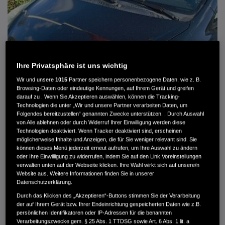
Ihre Privatsphäre ist uns wichtig
Wir und unsere
1015
Partner speichern personenbezogene Daten, wie z. B.
Browsing-Daten oder eindeutige Kennungen, auf Ihrem Gerät und greifen
darauf zu . Wenn Sie Akzeptieren auswählen, können die Tracking-
Technologien die unter „Wir und unsere Partner verarbeiten Daten, um
Folgendes bereitzustellen“ genannten Zwecke unterstützen. . Durch Auswahl
von Alle ablehnen oder durch Widerruf Ihrer Einwilligung werden diese
HONDA JAZZ 1.4 ES SPORT KLIMA, RADIOCD, LM-ALLWETTERRÄDER, PRIVACY
Technologien deaktiviert. Wenn Tracker deaktiviert sind, erscheinen
möglicherweise Inhalte und Anzeigen, die für Sie weniger relevant sind. Sie
können dieses Menü jederzeit erneut aufrufen, um Ihre Auswahl zu ändern
MWST. NICHT AUSWEISBAR
oder Ihre Einwilligung zu widerrufen, indem Sie auf den Link Voreinstellungen
3.900 €
verwalten unten auf der Webseite klicken. Ihre Wahl wirkt sich auf unsere/n
Website aus. Weitere Informationen finden Sie in unserer
Datenschutzerklärung.
Außenfarbe
crystal black pearl
Durch das Klicken des „Akzeptieren“-Buttons stimmen Sie der Verarbeitung
Kilometerstand
166.000 km
der auf Ihrem Gerät bzw. Ihrer Endeinrichtung gespeicherten Daten wie z.B.
persönlichen Identifikatoren oder IP-Adressen für die benannten
Kraftstoffart
Super
Verarbeitungszwecke gem. § 25 Abs. 1 TTDSG sowie Art. 6 Abs. 1 lit. a
Getriebe
Automatik