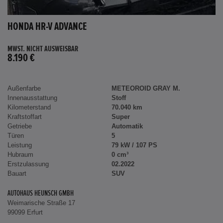
HONDA HR-V ADVANCE
MWST. NICHT AUSWEISBAR
8.190 €
Außenfarbe
METEOROID GRAY M.
Innenausstattung
Stoff
Kilometerstand
70.040 km
Kraftstoffart
Super
Getriebe
Automatik
Türen
5
Leistung
79 kW / 107 PS
Hubraum
0 cm³
Erstzulassung
02.2022
Bauart
SUV
AUTOHAUS HEUNSCH GMBH
Weimarische Straße 17
99099 Erfurt