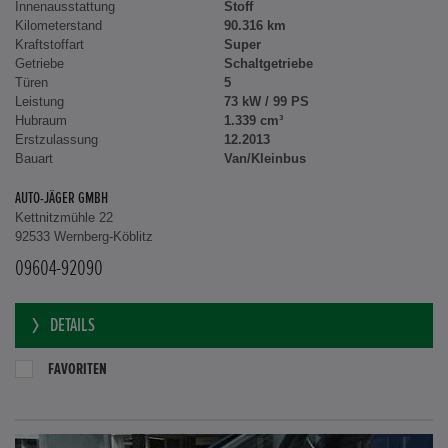
Innenausstattung
Stoff
Kilometerstand
90.316 km
Kraftstoffart
Super
Getriebe
Schaltgetriebe
Türen
5
Leistung
73 kW / 99 PS
Hubraum
1.339 cm³
Erstzulassung
12.2013
Bauart
Van/Kleinbus
AUTO-JÄGER GMBH
Kettnitzmühle 22
92533 Wernberg-Köblitz
09604-92090
DETAILS
FAVORITEN