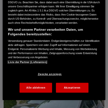
DSGVO zu. Beachten Sie, dass dabei auch eine Übermittlung in die USA durch
Türen
5
unsere Geschäftspartner erfolgen kann. Mit Ihrer Einwilligung stimmen Sie
Leistung
61 kW / 83 PS
zugleich gem. Art.49 Abs.1 S.1 lit.a DSGVO solchen Übermittlungen zu. Es
Hubraum
1.339 cm³
besteht dabei insbesondere das Risiko, dass Ihre Cookie-bezogenen Daten
Erstzulassung
10.2007
durch US-Behörden, zu Kontroll- und Überwachungszwecke, möglicherweise
Bauart
Limousine
auch ohne Rechtsbehelfsmöglichkeiten, verarbeitet werden.
Wir und unsere Partner verarbeiten Daten, um
AUTO HARKE GMBH
Folgendes bereitzustellen:
Randersweide 59-63
21035 Hamburg
Verwendung genauer Standortdaten. Endgeräteeigenschaften zur Identifikation
aktiv abfragen. Speichern von oder Zugriff auf Informationen auf einem
+49 40 735 935 0
Endgerät. Personalisierte Werbung und Inhalte, Messung von Werbeleistung
und der Performance von Inhalten, Zielgruppenforschung sowie Entwicklung
und Verbesserung von Angeboten.
DETAILS
Liste der Partner (Lieferanten)
FAVORITEN
Zwecke anzeigen
Alle ablehnen
Akzeptieren