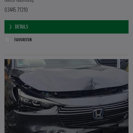
06618 Naumburg
03445 71310
DETAILS
FAVORITEN