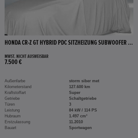
HONDA CR-Z GT HYBRID PDC SITZHEIZUNG SUBWOOFER BLUETOOTH
MWST. NICHT AUSWEISBAR
7.500 €
Außenfarbe
storm siber met
Kilometerstand
127.600 km
Kraftstoffart
Super
Getriebe
Schaltgetriebe
Türen
3
Leistung
84 kW / 114 PS
Hubraum
1.497 cm³
Erstzulassung
11.2010
Bauart
Sportwagen