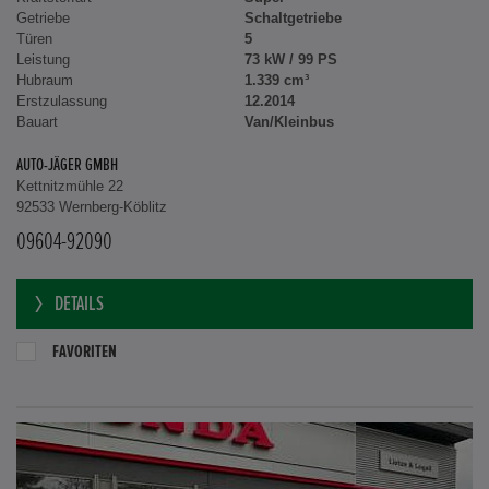
Getriebe
Schaltgetriebe
Türen
5
Leistung
73 kW / 99 PS
Hubraum
1.339 cm³
Erstzulassung
12.2014
Bauart
Van/Kleinbus
AUTO-JÄGER GMBH
Kettnitzmühle 22
92533 Wernberg-Köblitz
09604-92090
DETAILS
FAVORITEN