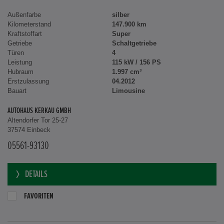
Außenfarbe
silber
Kilometerstand
147.900 km
Kraftstoffart
Super
Getriebe
Schaltgetriebe
Türen
4
Leistung
115 kW / 156 PS
Hubraum
1.997 cm³
Erstzulassung
04.2012
Bauart
Limousine
AUTOHAUS KERKAU GMBH
Altendorfer Tor 25-27
37574 Einbeck
05561-93130
DETAILS
FAVORITEN