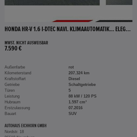
HONDA HR-V 1.6 I-DTEC NAVI. KLIMAAUTOMATIK... ELEGANCE
MWST. NICHT AUSWEISBAR
7.590 €
Außenfarbe
rot
Kilometerstand
207.324 km
Kraftstoffart
Diesel
Getriebe
Schaltgetriebe
Türen
5
Leistung
88 kW / 120 PS
Hubraum
1.597 cm³
Erstzulassung
07.2016
Bauart
SUV
AUTOHAUS EICHHORN GMBH
Nordstr. 18