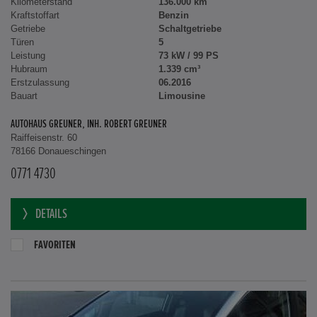
Kilometerstand
136.000 km
Kraftstoffart
Benzin
Getriebe
Schaltgetriebe
Türen
5
Leistung
73 kW / 99 PS
Hubraum
1.339 cm³
Erstzulassung
06.2016
Bauart
Limousine
AUTOHAUS GREUNER, INH. ROBERT GREUNER
Raiffeisenstr. 60
78166 Donaueschingen
0771 4730
DETAILS
FAVORITEN