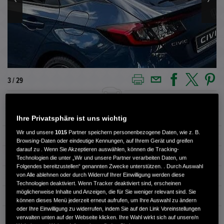
3 / 29
Außenfarbe
Seabed Blue Pearl
Ihre Privatsphäre ist uns wichtig
Wir und unsere
1015
Partner speichern personenbezogene Daten, wie z. B.
Kilometerstand
1.500 km
Browsing-Daten oder eindeutige Kennungen, auf Ihrem Gerät und greifen
darauf zu . Wenn Sie Akzeptieren auswählen, können die Tracking-
Kraftstoffart
Super
Technologien die unter „Wir und unsere Partner verarbeiten Daten, um
Folgendes bereitzustellen“ genannten Zwecke unterstützen. . Durch Auswahl
von Alle ablehnen oder durch Widerruf Ihrer Einwilligung werden diese
Getriebe
Automatik
Technologien deaktiviert. Wenn Tracker deaktiviert sind, erscheinen
möglicherweise Inhalte und Anzeigen, die für Sie weniger relevant sind. Sie
Türen
5
können dieses Menü jederzeit erneut aufrufen, um Ihre Auswahl zu ändern
oder Ihre Einwilligung zu widerrufen, indem Sie auf den Link Voreinstellungen
Leistung
135 kW / 184 PS
verwalten unten auf der Webseite klicken. Ihre Wahl wirkt sich auf unsere/n