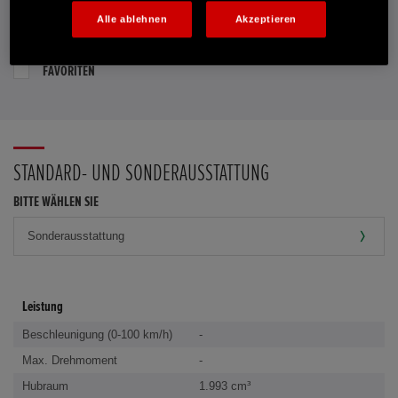
Alle ablehnen
Akzeptieren
PROBEFAHRT VEREINBAREN
FAVORITEN
STANDARD- UND SONDERAUSSTATTUNG
BITTE WÄHLEN SIE
Leistung
Beschleunigung (0-100 km/h)
-
Max. Drehmoment
-
Hubraum
1.993 cm³