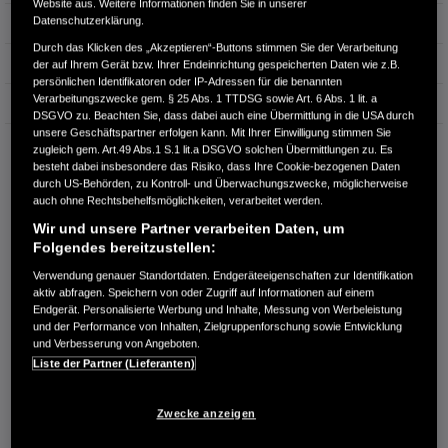
Website aus. Weitere Informationen finden Sie in unserer
Datenschutzerklärung.
Hubraum
1.993 cm³
Durch das Klicken des „Akzeptieren“-Buttons stimmen Sie der Verarbeitung
Erstzulassung
09.2025
der auf Ihrem Gerät bzw. Ihrer Endeinrichtung gespeicherten Daten wie z.B.
persönlichen Identifikatoren oder IP-Adressen für die benannten
Verarbeitungszwecke gem. § 25 Abs. 1 TTDSG sowie Art. 6 Abs. 1 lit. a
Bauart
Limousine
DSGVO zu. Beachten Sie, dass dabei auch eine Übermittlung in die USA durch
unsere Geschäftspartner erfolgen kann. Mit Ihrer Einwilligung stimmen Sie
BERNHARD HARMDIERKS GMBH
zugleich gem. Art.49 Abs.1 S.1 lit.a DSGVO solchen Übermittlungen zu. Es
besteht dabei insbesondere das Risiko, dass Ihre Cookie-bezogenen Daten
Ekernstraße 6
durch US-Behörden, zu Kontroll- und Überwachungszwecke, möglicherweise
26125 Oldenburg
auch ohne Rechtsbehelfsmöglichkeiten, verarbeitet werden.
RUFEN SIE UNS AN:
Wir und unsere Partner verarbeiten Daten, um
Folgendes bereitzustellen:
0441 350277-0
Verwendung genauer Standortdaten. Endgeräteeigenschaften zur Identifikation
aktiv abfragen. Speichern von oder Zugriff auf Informationen auf einem
Route planen
Endgerät. Personalisierte Werbung und Inhalte, Messung von Werbeleistung
Händlerbestand anzeigen
und der Performance von Inhalten, Zielgruppenforschung sowie Entwicklung
und Verbesserung von Angeboten.
Dealer Website anzeigen
Liste der Partner (Lieferanten)
Händler kontaktieren
Zwecke anzeigen
E-MAIL-ANFRAGE