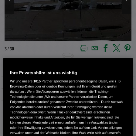
3 / 30
Außenfarbe
CRYSTAL BLACK P.
Ihre Privatsphäre ist uns wichtig
Wir und unsere
1015
Partner speichern personenbezogene Daten, wie z. B.
Kilometerstand
26.475 km
Browsing-Daten oder eindeutige Kennungen, auf Ihrem Gerät und greifen
darauf zu . Wenn Sie Akzeptieren auswählen, können die Tracking-
Kraftstoffart
Benzin
Technologien die unter „Wir und unsere Partner verarbeiten Daten, um
Folgendes bereitzustellen“ genannten Zwecke unterstützen. . Durch Auswahl
Getriebe
Automatik
von Alle ablehnen oder durch Widerruf Ihrer Einwilligung werden diese
Technologien deaktiviert. Wenn Tracker deaktiviert sind, erscheinen
möglicherweise Inhalte und Anzeigen, die für Sie weniger relevant sind. Sie
Türen
4
können dieses Menü jederzeit erneut aufrufen, um Ihre Auswahl zu ändern
oder Ihre Einwilligung zu widerrufen, indem Sie auf den Link Voreinstellungen
Leistung
135 kW / 184 PS
verwalten unten auf der Webseite klicken. Ihre Wahl wirkt sich auf unsere/n