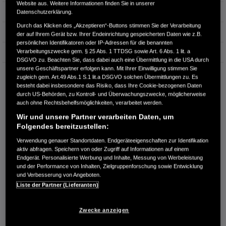
Website aus. Weitere Informationen finden Sie in unserer
Hubraum
1.993 cm³
Datenschutzerklärung.
Durch das Klicken des „Akzeptieren“-Buttons stimmen Sie der Verarbeitung
Erstzulassung
11.2022
der auf Ihrem Gerät bzw. Ihrer Endeinrichtung gespeicherten Daten wie z.B.
persönlichen Identifikatoren oder IP-Adressen für die benannten
Verarbeitungszwecke gem. § 25 Abs. 1 TTDSG sowie Art. 6 Abs. 1 lit. a
Bauart
Limousine
DSGVO zu. Beachten Sie, dass dabei auch eine Übermittlung in die USA durch
unsere Geschäftspartner erfolgen kann. Mit Ihrer Einwilligung stimmen Sie
AUTOHAUS GÖPEL GMBH
zugleich gem. Art.49 Abs.1 S.1 lit.a DSGVO solchen Übermittlungen zu. Es
Halberstädter Straße 170
besteht dabei insbesondere das Risiko, dass Ihre Cookie-bezogenen Daten
39112 Magdeburg
durch US-Behörden, zu Kontroll- und Überwachungszwecke, möglicherweise
auch ohne Rechtsbehelfsmöglichkeiten, verarbeitet werden.
RUFEN SIE UNS AN:
Wir und unsere Partner verarbeiten Daten, um
+49 (0) 391/ 60 87 60
Folgendes bereitzustellen:
Verwendung genauer Standortdaten. Endgeräteeigenschaften zur Identifikation
aktiv abfragen. Speichern von oder Zugriff auf Informationen auf einem
Route planen
Endgerät. Personalisierte Werbung und Inhalte, Messung von Werbeleistung
Händlerbestand anzeigen
und der Performance von Inhalten, Zielgruppenforschung sowie Entwicklung
und Verbesserung von Angeboten.
Dealer Website anzeigen
Liste der Partner (Lieferanten)
Händler kontaktieren
Zwecke anzeigen
E-MAIL-ANFRAGE