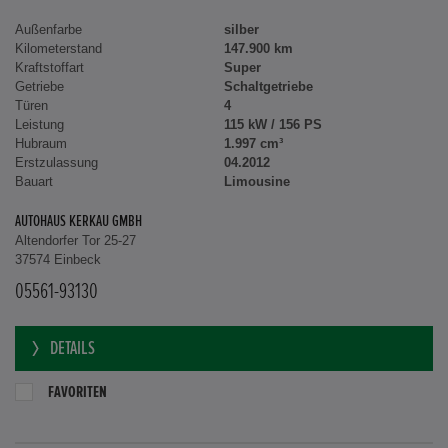
Außenfarbe
silber
Kilometerstand
147.900 km
Kraftstoffart
Super
Getriebe
Schaltgetriebe
Türen
4
Leistung
115 kW / 156 PS
Hubraum
1.997 cm³
Erstzulassung
04.2012
Bauart
Limousine
AUTOHAUS KERKAU GMBH
Altendorfer Tor 25-27
37574 Einbeck
05561-93130
DETAILS
FAVORITEN