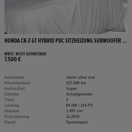
HONDA CR-Z GT HYBRID PDC SITZHEIZUNG SUBWOOFER BLUETOOTH
MWST. NICHT AUSWEISBAR
7.500 €
Außenfarbe
storm siber met
Kilometerstand
127.600 km
Kraftstoffart
Super
Getriebe
Schaltgetriebe
Türen
3
Leistung
84 kW / 114 PS
Hubraum
1.497 cm³
Erstzulassung
11.2010
Bauart
Sportwagen