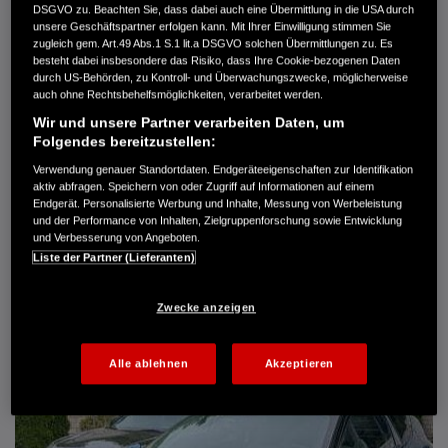
DSGVO zu. Beachten Sie, dass dabei auch eine Übermittlung in die USA durch
Türen
5
unsere Geschäftspartner erfolgen kann. Mit Ihrer Einwilligung stimmen Sie
Leistung
61 kW / 83 PS
zugleich gem. Art.49 Abs.1 S.1 lit.a DSGVO solchen Übermittlungen zu. Es
Hubraum
1.339 cm³
besteht dabei insbesondere das Risiko, dass Ihre Cookie-bezogenen Daten
Erstzulassung
10.2007
durch US-Behörden, zu Kontroll- und Überwachungszwecke, möglicherweise
Bauart
Limousine
auch ohne Rechtsbehelfsmöglichkeiten, verarbeitet werden.
Wir und unsere Partner verarbeiten Daten, um
AUTO HARKE GMBH
Folgendes bereitzustellen:
Randersweide 59-63
21035 Hamburg
Verwendung genauer Standortdaten. Endgeräteeigenschaften zur Identifikation
aktiv abfragen. Speichern von oder Zugriff auf Informationen auf einem
+49 40 735 935 0
Endgerät. Personalisierte Werbung und Inhalte, Messung von Werbeleistung
und der Performance von Inhalten, Zielgruppenforschung sowie Entwicklung
und Verbesserung von Angeboten.
DETAILS
Liste der Partner (Lieferanten)
FAVORITEN
Zwecke anzeigen
Alle ablehnen
Akzeptieren