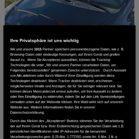
Ihre Privatsphäre ist uns wichtig
Wir und unsere
1015
Partner speichern personenbezogene Daten, wie z. B.
Browsing-Daten oder eindeutige Kennungen, auf Ihrem Gerät und greifen
darauf zu . Wenn Sie Akzeptieren auswählen, können die Tracking-
Technologien die unter „Wir und unsere Partner verarbeiten Daten, um
Folgendes bereitzustellen“ genannten Zwecke unterstützen. . Durch Auswahl
von Alle ablehnen oder durch Widerruf Ihrer Einwilligung werden diese
HONDA JAZZ 1.4 ES SPORT KLIMA, RADIOCD, LM-ALLWETTERRÄDER, PRIVACY
Technologien deaktiviert. Wenn Tracker deaktiviert sind, erscheinen
möglicherweise Inhalte und Anzeigen, die für Sie weniger relevant sind. Sie
können dieses Menü jederzeit erneut aufrufen, um Ihre Auswahl zu ändern
MWST. NICHT AUSWEISBAR
oder Ihre Einwilligung zu widerrufen, indem Sie auf den Link Voreinstellungen
3.900 €
verwalten unten auf der Webseite klicken. Ihre Wahl wirkt sich auf unsere/n
Website aus. Weitere Informationen finden Sie in unserer
Datenschutzerklärung.
Außenfarbe
crystal black pearl
Durch das Klicken des „Akzeptieren“-Buttons stimmen Sie der Verarbeitung
Kilometerstand
166.000 km
der auf Ihrem Gerät bzw. Ihrer Endeinrichtung gespeicherten Daten wie z.B.
persönlichen Identifikatoren oder IP-Adressen für die benannten
Kraftstoffart
Super
Verarbeitungszwecke gem. § 25 Abs. 1 TTDSG sowie Art. 6 Abs. 1 lit. a
Getriebe
Automatik