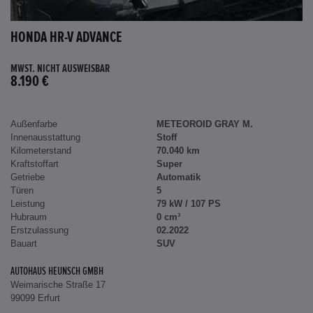
HONDA HR-V ADVANCE
MWST. NICHT AUSWEISBAR
8.190 €
Außenfarbe
METEOROID GRAY M.
Innenausstattung
Stoff
Kilometerstand
70.040 km
Kraftstoffart
Super
Getriebe
Automatik
Türen
5
Leistung
79 kW / 107 PS
Hubraum
0 cm³
Erstzulassung
02.2022
Bauart
SUV
AUTOHAUS HEUNSCH GMBH
Weimarische Straße 17
99099 Erfurt