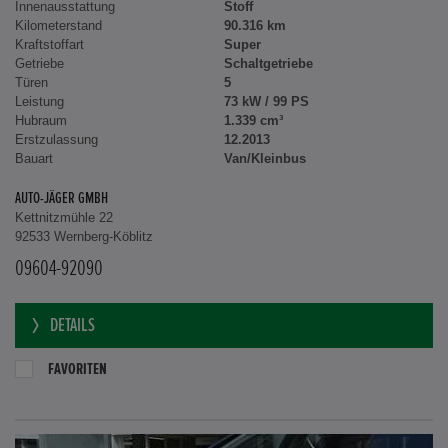
Innenausstattung
Stoff
Kilometerstand
90.316 km
Kraftstoffart
Super
Getriebe
Schaltgetriebe
Türen
5
Leistung
73 kW / 99 PS
Hubraum
1.339 cm³
Erstzulassung
12.2013
Bauart
Van/Kleinbus
AUTO-JÄGER GMBH
Kettnitzmühle 22
92533 Wernberg-Köblitz
09604-92090
DETAILS
FAVORITEN