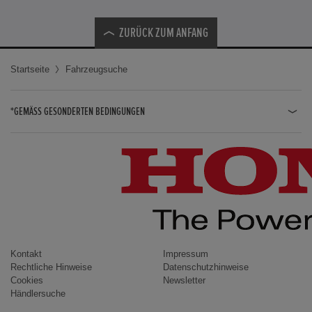
ZURÜCK ZUM ANFANG
Startseite
Fahrzeugsuche
*GEMÄSS GESONDERTEN BEDINGUNGEN
JAZZ HYBRID
JAZZ
CIVIC TYPE R
CIVIC HYBRID
CIVIC TOURER
CIVIC / CIVIC LIMOUSINE
Kontakt
Impressum
Rechtliche Hinweise
Datenschutzhinweise
INSIGHT
Cookies
Newsletter
Händlersuche
ACCORD