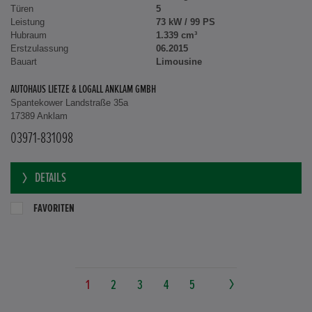
Türen
5
Leistung
73 kW / 99 PS
Hubraum
1.339 cm³
Erstzulassung
06.2015
Bauart
Limousine
AUTOHAUS LIETZE & LOGALL ANKLAM GMBH
Spantekower Landstraße 35a
17389 Anklam
03971-831098
DETAILS
FAVORITEN
1
2
3
4
5