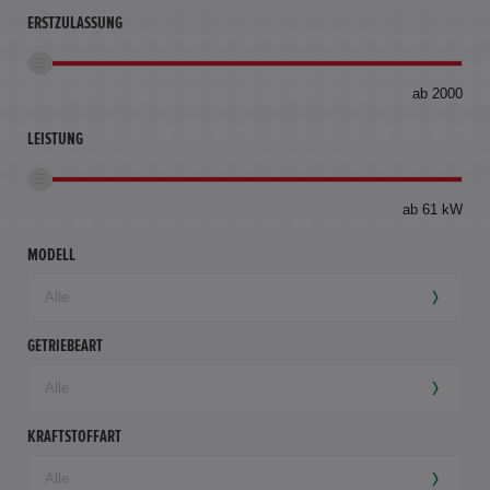
ERSTZULASSUNG
bis
ab 2000
360
km
LEISTUNG
ab 61 kW
MODELL
GETRIEBEART
KRAFTSTOFFART