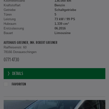
Kilometerstand
136.000 km
Kraftstoffart
Benzin
Getriebe
Schaltgetriebe
Türen
5
Leistung
73 kW / 99 PS
Hubraum
1.339 cm³
Erstzulassung
06.2016
Bauart
Limousine
AUTOHAUS GREUNER, INH. ROBERT GREUNER
Raiffeisenstr. 60
78166 Donaueschingen
0771 4730
DETAILS
FAVORITEN