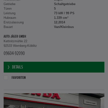
Getriebe
Schaltgetriebe
Türen
5
Leistung
73 kW / 99 PS
Hubraum
1.339 cm³
Erstzulassung
12.2014
Bauart
Van/Kleinbus
AUTO-JÄGER GMBH
Kettnitzmühle 22
92533 Wernberg-Köblitz
09604-92090
DETAILS
FAVORITEN