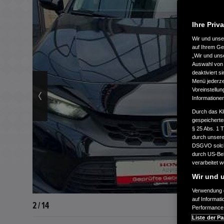
Ihre Priv
Wir und uns
auf Ihrem Ge
„Wir und uns
Auswahl von 
deaktiviert s
Menü jederzei
Voreinstellun
Informatione
Durch das Kl
gespeicherte
§ 25 Abs. 1 
durch unsere 
DSGVO solche
durch US-Beh
verarbeitet 
Wir und u
Verwendung g
auf Informat
2 / 14
Performance 
Liste der Pa