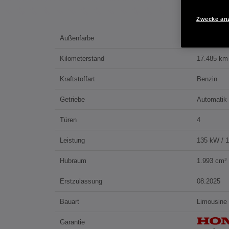
Zwecke an
Außenfarbe
CRYSTAL
Kilometerstand
17.485 km
Kraftstoffart
Benzin
Getriebe
Automatik
Türen
4
Leistung
135 kW / 
Hubraum
1.993 cm³
Erstzulassung
08.2025
Bauart
Limousine
Garantie