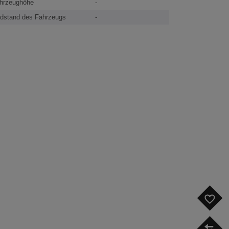
hrzeughöhe
-
dstand des Fahrzeugs
-
F
V