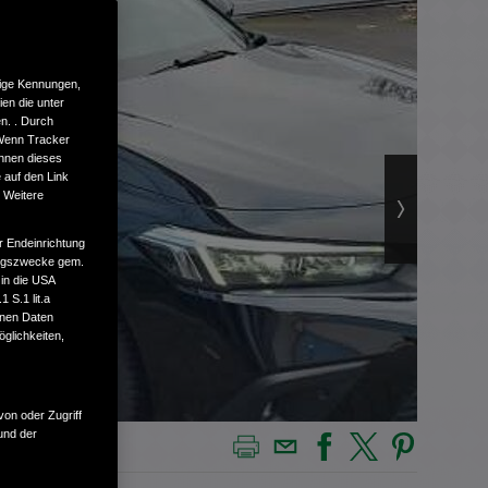
tige Kennungen,
en die unter
n. . Durch
 Wenn Tracker
önnen dieses
 auf den Link
. Weitere
r Endeinrichtung
tungszwecke gem.
 in die USA
 S.1 lit.a
enen Daten
glichkeiten,
von oder Zugriff
und der