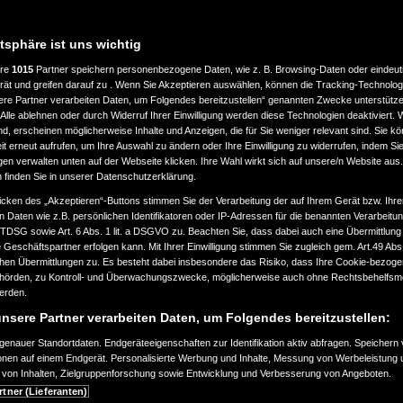
atsphäre ist uns wichtig
ere
1015
Partner speichern personenbezogene Daten, wie z. B. Browsing-Daten oder eindeu
rät und greifen darauf zu . Wenn Sie Akzeptieren auswählen, können die Tracking-Technologi
ere Partner verarbeiten Daten, um Folgendes bereitzustellen“ genannten Zwecke unterstütze
Alle ablehnen oder durch Widerruf Ihrer Einwilligung werden diese Technologien deaktiviert.
ind, erscheinen möglicherweise Inhalte und Anzeigen, die für Sie weniger relevant sind. Sie k
t erneut aufrufen, um Ihre Auswahl zu ändern oder Ihre Einwilligung zu widerrufen, indem Sie
gen verwalten unten auf der Webseite klicken. Ihre Wahl wirkt sich auf unsere/n Website aus
n finden Sie in unserer Datenschutzerklärung.
icken des „Akzeptieren“-Buttons stimmen Sie der Verarbeitung der auf Ihrem Gerät bzw. Ihre
n Daten wie z.B. persönlichen Identifikatoren oder IP-Adressen für die benannten Verarbei
TTDSG sowie Art. 6 Abs. 1 lit. a DSGVO zu. Beachten Sie, dass dabei auch eine Übermittlung
Geschäftspartner erfolgen kann. Mit Ihrer Einwilligung stimmen Sie zugleich gem. Art.49 Abs.1
n Übermittlungen zu. Es besteht dabei insbesondere das Risiko, dass Ihre Cookie-bezog
örden, zu Kontroll- und Überwachungszwecke, möglicherweise auch ohne Rechtsbehelfsmö
werden.
nsere Partner verarbeiten Daten, um Folgendes bereitzustellen:
enauer Standortdaten. Endgeräteeigenschaften zur Identifikation aktiv abfragen. Speichern 
ionen auf einem Endgerät. Personalisierte Werbung und Inhalte, Messung von Werbeleistung 
von Inhalten, Zielgruppenforschung sowie Entwicklung und Verbesserung von Angeboten.
rtner (Lieferanten)