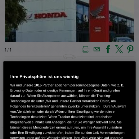
1 / 1
Außenfarbe
PREM CRYSTAL BLUE M
Ihre Privatsphäre ist uns wichtig
Kilometerstand
8.580 km
Wir und unsere
1015
Partner speichern personenbezogene Daten, wie z. B.
Browsing-Daten oder eindeutige Kennungen, auf Ihrem Gerät und greifen
darauf zu . Wenn Sie Akzeptieren auswählen, können die Tracking-
Kraftstoffart
Benzin
Technologien die unter „Wir und unsere Partner verarbeiten Daten, um
Folgendes bereitzustellen“ genannten Zwecke unterstützen. . Durch Auswahl
Getriebe
Automatik
von Alle ablehnen oder durch Widerruf Ihrer Einwilligung werden diese
Technologien deaktiviert. Wenn Tracker deaktiviert sind, erscheinen
Türen
4
möglicherweise Inhalte und Anzeigen, die für Sie weniger relevant sind. Sie
können dieses Menü jederzeit erneut aufrufen, um Ihre Auswahl zu ändern
oder Ihre Einwilligung zu widerrufen, indem Sie auf den Link Voreinstellungen
Leistung
135 kW / 184 PS
verwalten unten auf der Webseite klicken. Ihre Wahl wirkt sich auf unsere/n