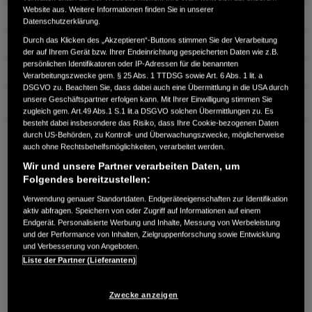
Website aus. Weitere Informationen finden Sie in unserer
Hubraum
1.993 cm³
Datenschutzerklärung.
Durch das Klicken des „Akzeptieren“-Buttons stimmen Sie der Verarbeitung
Erstzulassung
09.2025
der auf Ihrem Gerät bzw. Ihrer Endeinrichtung gespeicherten Daten wie z.B.
persönlichen Identifikatoren oder IP-Adressen für die benannten
Bauart
Limousine
Verarbeitungszwecke gem. § 25 Abs. 1 TTDSG sowie Art. 6 Abs. 1 lit. a
DSGVO zu. Beachten Sie, dass dabei auch eine Übermittlung in die USA durch
Garantie
unsere Geschäftspartner erfolgen kann. Mit Ihrer Einwilligung stimmen Sie
zugleich gem. Art.49 Abs.1 S.1 lit.a DSGVO solchen Übermittlungen zu. Es
besteht dabei insbesondere das Risiko, dass Ihre Cookie-bezogenen Daten
durch US-Behörden, zu Kontroll- und Überwachungszwecke, möglicherweise
HONDA CENTER GMBH
auch ohne Rechtsbehelfsmöglichkeiten, verarbeitet werden.
Richard Lehmann Str. 119
Wir und unsere Partner verarbeiten Daten, um
04103 Leipzig
Folgendes bereitzustellen:
RUFEN SIE UNS AN:
Verwendung genauer Standortdaten. Endgeräteeigenschaften zur Identifikation
0341 - 600 77 0
aktiv abfragen. Speichern von oder Zugriff auf Informationen auf einem
Endgerät. Personalisierte Werbung und Inhalte, Messung von Werbeleistung
und der Performance von Inhalten, Zielgruppenforschung sowie Entwicklung
Route planen
und Verbesserung von Angeboten.
Liste der Partner (Lieferanten)
Händlerbestand anzeigen
Dealer Website anzeigen
Zwecke anzeigen
Händler kontaktieren