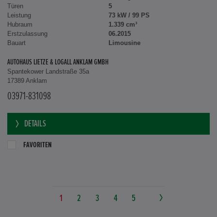
Türen
5
Leistung
73 kW / 99 PS
Hubraum
1.339 cm³
Erstzulassung
06.2015
Bauart
Limousine
AUTOHAUS LIETZE & LOGALL ANKLAM GMBH
Spantekower Landstraße 35a
17389 Anklam
03971-831098
DETAILS
FAVORITEN
1
2
3
4
5