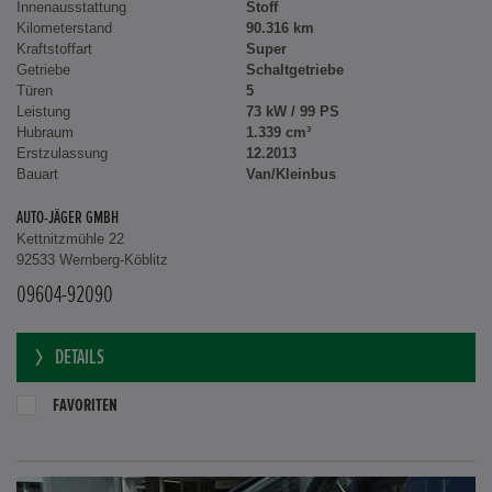
Innenausstattung
Stoff
Kilometerstand
90.316 km
Kraftstoffart
Super
Getriebe
Schaltgetriebe
Türen
5
Leistung
73 kW / 99 PS
Hubraum
1.339 cm³
Erstzulassung
12.2013
Bauart
Van/Kleinbus
AUTO-JÄGER GMBH
Kettnitzmühle 22
92533 Wernberg-Köblitz
09604-92090
DETAILS
FAVORITEN