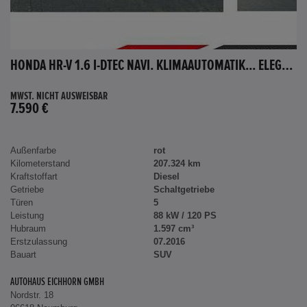
HONDA HR-V 1.6 I-DTEC NAVI. KLIMAAUTOMATIK... ELEGANCE
MWST. NICHT AUSWEISBAR
7.590 €
Außenfarbe
rot
Kilometerstand
207.324 km
Kraftstoffart
Diesel
Getriebe
Schaltgetriebe
Türen
5
Leistung
88 kW / 120 PS
Hubraum
1.597 cm³
Erstzulassung
07.2016
Bauart
SUV
AUTOHAUS EICHHORN GMBH
Nordstr. 18