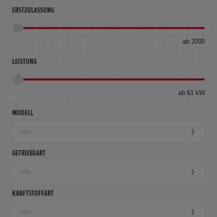
ERSTZULASSUNG
bis
ab 2000
360
km
LEISTUNG
ab 61 kW
MODELL
GETRIEBEART
KRAFTSTOFFART