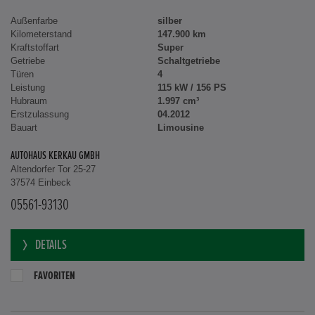
Außenfarbe
silber
Kilometerstand
147.900 km
Kraftstoffart
Super
Getriebe
Schaltgetriebe
Türen
4
Leistung
115 kW / 156 PS
Hubraum
1.997 cm³
Erstzulassung
04.2012
Bauart
Limousine
AUTOHAUS KERKAU GMBH
Altendorfer Tor 25-27
37574 Einbeck
05561-93130
DETAILS
FAVORITEN