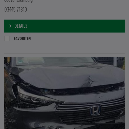
06618 Naumburg
03445 71310
DETAILS
FAVORITEN