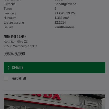
Getriebe
Schaltgetriebe
Türen
5
Leistung
73 kW / 99 PS
Hubraum
1.339 cm³
Erstzulassung
12.2014
Bauart
Van/Kleinbus
AUTO-JÄGER GMBH
Kettnitzmühle 22
92533 Wernberg-Köblitz
09604-92090
DETAILS
FAVORITEN