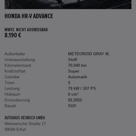
HONDA HR-V ADVANCE
MWST. NICHT AUSWEISBAR
8.190 €
Außenfarbe
METEOROID GRAY M.
Innenausstattung
Stoff
Kilometerstand
70.040 km
Kraftstoffart
Super
Getriebe
Automatik
Türen
5
Leistung
79 kW / 107 PS
Hubraum
0 cm³
Erstzulassung
02.2022
Bauart
SUV
AUTOHAUS HEUNSCH GMBH
Weimarische Straße 17
99099 Erfurt