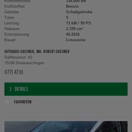
Kilometerstand
136.000 km
Kraftstoffart
Benzin
Getriebe
Schaltgetriebe
Türen
5
Leistung
73 kW / 99 PS
Hubraum
1.339 cm³
Erstzulassung
06.2016
Bauart
Limousine
AUTOHAUS GREUNER, INH. ROBERT GREUNER
Raiffeisenstr. 60
78166 Donaueschingen
0771 4730
DETAILS
FAVORITEN