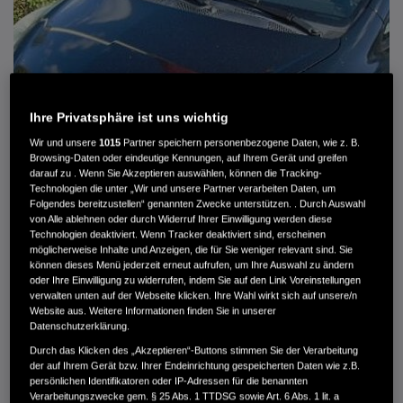
Ihre Privatsphäre ist uns wichtig
Wir und unsere
1015
Partner speichern personenbezogene Daten, wie z. B.
Browsing-Daten oder eindeutige Kennungen, auf Ihrem Gerät und greifen
darauf zu . Wenn Sie Akzeptieren auswählen, können die Tracking-
Technologien die unter „Wir und unsere Partner verarbeiten Daten, um
Folgendes bereitzustellen“ genannten Zwecke unterstützen. . Durch Auswahl
von Alle ablehnen oder durch Widerruf Ihrer Einwilligung werden diese
HONDA JAZZ 1.4 ES SPORT KLIMA, RADIOCD, LM-ALLWETTERRÄDER, PRIVACY
Technologien deaktiviert. Wenn Tracker deaktiviert sind, erscheinen
möglicherweise Inhalte und Anzeigen, die für Sie weniger relevant sind. Sie
können dieses Menü jederzeit erneut aufrufen, um Ihre Auswahl zu ändern
MWST. NICHT AUSWEISBAR
oder Ihre Einwilligung zu widerrufen, indem Sie auf den Link Voreinstellungen
3.900 €
verwalten unten auf der Webseite klicken. Ihre Wahl wirkt sich auf unsere/n
Website aus. Weitere Informationen finden Sie in unserer
Datenschutzerklärung.
Außenfarbe
crystal black pearl
Durch das Klicken des „Akzeptieren“-Buttons stimmen Sie der Verarbeitung
Kilometerstand
166.000 km
der auf Ihrem Gerät bzw. Ihrer Endeinrichtung gespeicherten Daten wie z.B.
persönlichen Identifikatoren oder IP-Adressen für die benannten
Kraftstoffart
Super
Verarbeitungszwecke gem. § 25 Abs. 1 TTDSG sowie Art. 6 Abs. 1 lit. a
Getriebe
Automatik