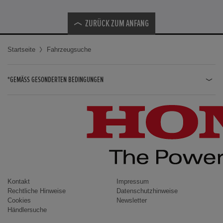
ZURÜCK ZUM ANFANG
Startseite
Fahrzeugsuche
*GEMÄSS GESONDERTEN BEDINGUNGEN
JAZZ HYBRID
JAZZ
CIVIC TYPE R
CIVIC HYBRID
CIVIC TOURER
CIVIC / CIVIC LIMOUSINE
Kontakt
Impressum
Rechtliche Hinweise
Datenschutzhinweise
INSIGHT
Cookies
Newsletter
Händlersuche
ACCORD