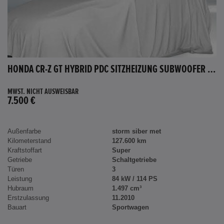
HONDA CR-Z GT HYBRID PDC SITZHEIZUNG SUBWOOFER BLUETOOTH
MWST. NICHT AUSWEISBAR
7.500 €
Außenfarbe
storm siber met
Kilometerstand
127.600 km
Kraftstoffart
Super
Getriebe
Schaltgetriebe
Türen
3
Leistung
84 kW / 114 PS
Hubraum
1.497 cm³
Erstzulassung
11.2010
Bauart
Sportwagen