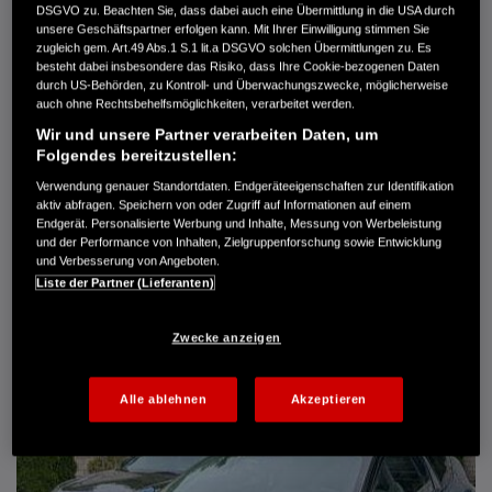
DSGVO zu. Beachten Sie, dass dabei auch eine Übermittlung in die USA durch
Türen
5
unsere Geschäftspartner erfolgen kann. Mit Ihrer Einwilligung stimmen Sie
Leistung
61 kW / 83 PS
zugleich gem. Art.49 Abs.1 S.1 lit.a DSGVO solchen Übermittlungen zu. Es
Hubraum
1.339 cm³
besteht dabei insbesondere das Risiko, dass Ihre Cookie-bezogenen Daten
Erstzulassung
10.2007
durch US-Behörden, zu Kontroll- und Überwachungszwecke, möglicherweise
Bauart
Limousine
auch ohne Rechtsbehelfsmöglichkeiten, verarbeitet werden.
Wir und unsere Partner verarbeiten Daten, um
AUTO HARKE GMBH
Folgendes bereitzustellen:
Randersweide 59-63
21035 Hamburg
Verwendung genauer Standortdaten. Endgeräteeigenschaften zur Identifikation
aktiv abfragen. Speichern von oder Zugriff auf Informationen auf einem
+49 40 735 935 0
Endgerät. Personalisierte Werbung und Inhalte, Messung von Werbeleistung
und der Performance von Inhalten, Zielgruppenforschung sowie Entwicklung
und Verbesserung von Angeboten.
DETAILS
Liste der Partner (Lieferanten)
FAVORITEN
Zwecke anzeigen
Alle ablehnen
Akzeptieren