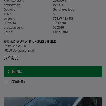
Kilometerstand
136.000 km
Kraftstoffart
Benzin
Getriebe
Schaltgetriebe
Türen
5
Leistung
73 kW / 99 PS
Hubraum
1.339 cm³
Erstzulassung
06.2016
Bauart
Limousine
AUTOHAUS GREUNER, INH. ROBERT GREUNER
Raiffeisenstr. 60
78166 Donaueschingen
0771 4730
DETAILS
FAVORITEN