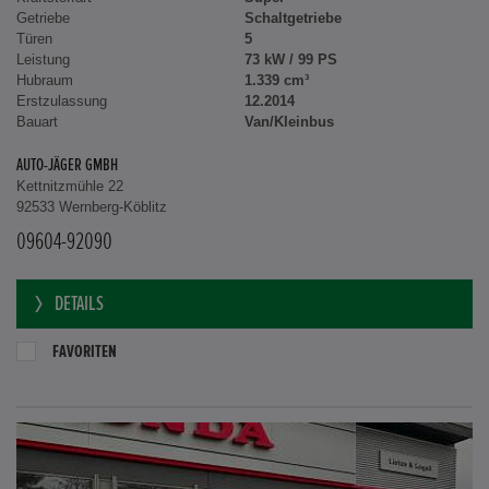
Getriebe
Schaltgetriebe
Türen
5
Leistung
73 kW / 99 PS
Hubraum
1.339 cm³
Erstzulassung
12.2014
Bauart
Van/Kleinbus
AUTO-JÄGER GMBH
Kettnitzmühle 22
92533 Wernberg-Köblitz
09604-92090
DETAILS
FAVORITEN