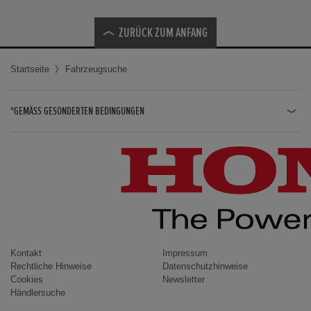
ZURÜCK ZUM ANFANG
Startseite
Fahrzeugsuche
*GEMÄSS GESONDERTEN BEDINGUNGEN
JAZZ HYBRID
JAZZ
CIVIC TYPE R
CIVIC HYBRID
CIVIC TOURER
CIVIC / CIVIC LIMOUSINE
Kontakt
Impressum
Rechtliche Hinweise
Datenschutzhinweise
INSIGHT
Cookies
Newsletter
Händlersuche
ACCORD