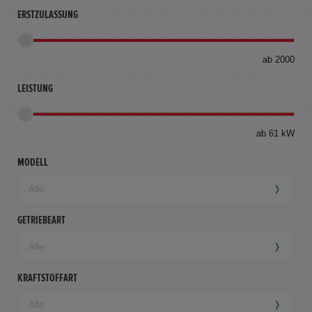
ERSTZULASSUNG
bis
ab 2000
360
km
LEISTUNG
ab 61 kW
MODELL
GETRIEBEART
KRAFTSTOFFART