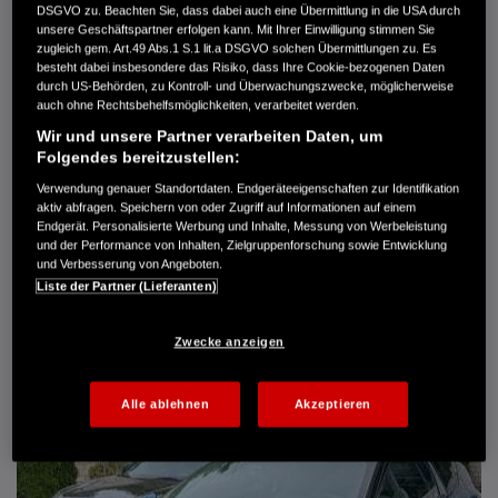
DSGVO zu. Beachten Sie, dass dabei auch eine Übermittlung in die USA durch
Türen
5
unsere Geschäftspartner erfolgen kann. Mit Ihrer Einwilligung stimmen Sie
Leistung
61 kW / 83 PS
zugleich gem. Art.49 Abs.1 S.1 lit.a DSGVO solchen Übermittlungen zu. Es
Hubraum
1.339 cm³
besteht dabei insbesondere das Risiko, dass Ihre Cookie-bezogenen Daten
Erstzulassung
10.2007
durch US-Behörden, zu Kontroll- und Überwachungszwecke, möglicherweise
Bauart
Limousine
auch ohne Rechtsbehelfsmöglichkeiten, verarbeitet werden.
Wir und unsere Partner verarbeiten Daten, um
AUTO HARKE GMBH
Folgendes bereitzustellen:
Randersweide 59-63
21035 Hamburg
Verwendung genauer Standortdaten. Endgeräteeigenschaften zur Identifikation
aktiv abfragen. Speichern von oder Zugriff auf Informationen auf einem
+49 40 735 935 0
Endgerät. Personalisierte Werbung und Inhalte, Messung von Werbeleistung
und der Performance von Inhalten, Zielgruppenforschung sowie Entwicklung
und Verbesserung von Angeboten.
DETAILS
Liste der Partner (Lieferanten)
FAVORITEN
Zwecke anzeigen
Alle ablehnen
Akzeptieren