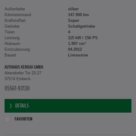
Außenfarbe
silber
Kilometerstand
147.900 km
Kraftstoffart
Super
Getriebe
Schaltgetriebe
Türen
4
Leistung
115 kW / 156 PS
Hubraum
1.997 cm³
Erstzulassung
04.2012
Bauart
Limousine
AUTOHAUS KERKAU GMBH
Altendorfer Tor 25-27
37574 Einbeck
05561-93130
DETAILS
FAVORITEN