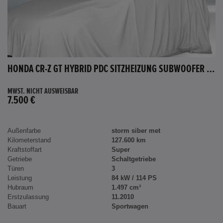
HONDA CR-Z GT HYBRID PDC SITZHEIZUNG SUBWOOFER BLUETOOTH
MWST. NICHT AUSWEISBAR
7.500 €
Außenfarbe
storm siber met
Kilometerstand
127.600 km
Kraftstoffart
Super
Getriebe
Schaltgetriebe
Türen
3
Leistung
84 kW / 114 PS
Hubraum
1.497 cm³
Erstzulassung
11.2010
Bauart
Sportwagen