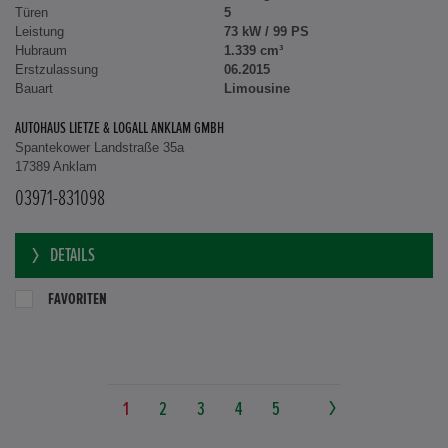
Türen
5
Leistung
73 kW / 99 PS
Hubraum
1.339 cm³
Erstzulassung
06.2015
Bauart
Limousine
AUTOHAUS LIETZE & LOGALL ANKLAM GMBH
Spantekower Landstraße 35a
17389 Anklam
03971-831098
DETAILS
FAVORITEN
1
2
3
4
5