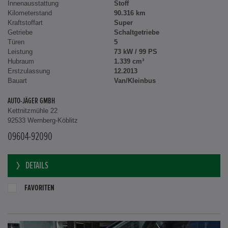
Innenausstattung
Stoff
Kilometerstand
90.316 km
Kraftstoffart
Super
Getriebe
Schaltgetriebe
Türen
5
Leistung
73 kW / 99 PS
Hubraum
1.339 cm³
Erstzulassung
12.2013
Bauart
Van/Kleinbus
AUTO-JÄGER GMBH
Kettnitzmühle 22
92533 Wernberg-Köblitz
09604-92090
DETAILS
FAVORITEN