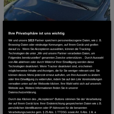
Ihre Privatsphäre ist uns wichtig
Wir und unsere
1013
Partner speichern personenbezogene Daten, wie z. B.
Browsing-Daten oder eindeutige Kennungen, auf Ihrem Gerät und greifen
darauf zu . Wenn Sie Akzeptieren auswählen, können die Tracking-
Technologien die unter „Wir und unsere Partner verarbeiten Daten, um
Folgendes bereitzustellen“ genannten Zwecke unterstützen. . Durch Auswahl
von Alle ablehnen oder durch Widerruf Ihrer Einwilligung werden diese
HONDA JAZZ 1.4 ES SPORT KLIMA, RADIOCD, LM-ALLWETTERRÄDER, PRIVACY
Technologien deaktiviert. Wenn Tracker deaktiviert sind, erscheinen
möglicherweise Inhalte und Anzeigen, die für Sie weniger relevant sind. Sie
können dieses Menü jederzeit erneut aufrufen, um Ihre Auswahl zu ändern
MWST. NICHT AUSWEISBAR
oder Ihre Einwilligung zu widerrufen, indem Sie auf den Link Voreinstellungen
3.900 €
verwalten unten auf der Webseite klicken. Ihre Wahl wirkt sich auf unsere/n
Website aus. Weitere Informationen finden Sie in unserer
Datenschutzerklärung.
Außenfarbe
crystal black pearl
Durch das Klicken des „Akzeptieren“-Buttons stimmen Sie der Verarbeitung
Kilometerstand
166.000 km
der auf Ihrem Gerät bzw. Ihrer Endeinrichtung gespeicherten Daten wie z.B.
persönlichen Identifikatoren oder IP-Adressen für die benannten
Kraftstoffart
Super
Verarbeitungszwecke gem. § 25 Abs. 1 TTDSG sowie Art. 6 Abs. 1 lit. a
Getriebe
Automatik