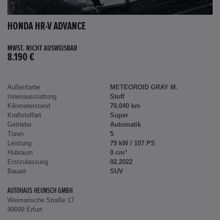
HONDA HR-V ADVANCE
MWST. NICHT AUSWEISBAR
8.190 €
Außenfarbe
METEOROID GRAY M.
Innenausstattung
Stoff
Kilometerstand
70.040 km
Kraftstoffart
Super
Getriebe
Automatik
Türen
5
Leistung
79 kW / 107 PS
Hubraum
0 cm³
Erstzulassung
02.2022
Bauart
SUV
AUTOHAUS HEUNSCH GMBH
Weimarische Straße 17
99099 Erfurt