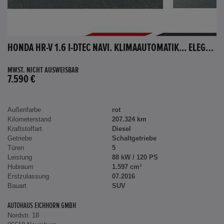
HONDA HR-V 1.6 I-DTEC NAVI. KLIMAAUTOMATIK... ELEGANCE
MWST. NICHT AUSWEISBAR
7.590 €
Außenfarbe
rot
Kilometerstand
207.324 km
Kraftstoffart
Diesel
Getriebe
Schaltgetriebe
Türen
5
Leistung
88 kW / 120 PS
Hubraum
1.597 cm³
Erstzulassung
07.2016
Bauart
SUV
AUTOHAUS EICHHORN GMBH
Nordstr. 18