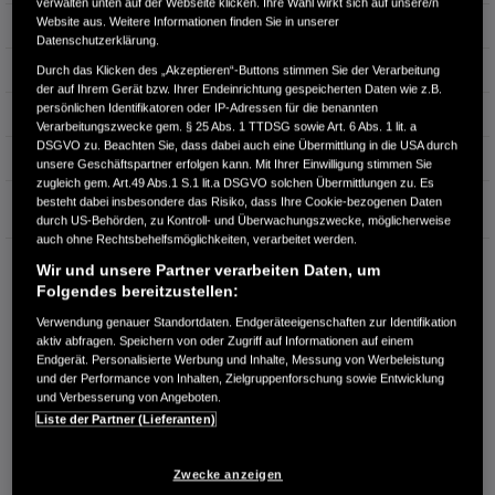
verwalten unten auf der Webseite klicken. Ihre Wahl wirkt sich auf unsere/n
Website aus. Weitere Informationen finden Sie in unserer
Leistung
134 kW / 182 PS
Datenschutzerklärung.
Hubraum
0 cm³
Durch das Klicken des „Akzeptieren“-Buttons stimmen Sie der Verarbeitung
der auf Ihrem Gerät bzw. Ihrer Endeinrichtung gespeicherten Daten wie z.B.
persönlichen Identifikatoren oder IP-Adressen für die benannten
Erstzulassung
05.2019
Verarbeitungszwecke gem. § 25 Abs. 1 TTDSG sowie Art. 6 Abs. 1 lit. a
DSGVO zu. Beachten Sie, dass dabei auch eine Übermittlung in die USA durch
Bauart
Limousine
unsere Geschäftspartner erfolgen kann. Mit Ihrer Einwilligung stimmen Sie
zugleich gem. Art.49 Abs.1 S.1 lit.a DSGVO solchen Übermittlungen zu. Es
Garantie
besteht dabei insbesondere das Risiko, dass Ihre Cookie-bezogenen Daten
durch US-Behörden, zu Kontroll- und Überwachungszwecke, möglicherweise
auch ohne Rechtsbehelfsmöglichkeiten, verarbeitet werden.
AUTOHAUS KIRSCH
Wir und unsere Partner verarbeiten Daten, um
Horstring 4
Folgendes bereitzustellen:
76829 Landau/Pfalz
Verwendung genauer Standortdaten. Endgeräteeigenschaften zur Identifikation
aktiv abfragen. Speichern von oder Zugriff auf Informationen auf einem
RUFEN SIE UNS AN:
Endgerät. Personalisierte Werbung und Inhalte, Messung von Werbeleistung
06341-50916
und der Performance von Inhalten, Zielgruppenforschung sowie Entwicklung
und Verbesserung von Angeboten.
Liste der Partner (Lieferanten)
Route planen
Händlerbestand anzeigen
Zwecke anzeigen
Dealer Website anzeigen