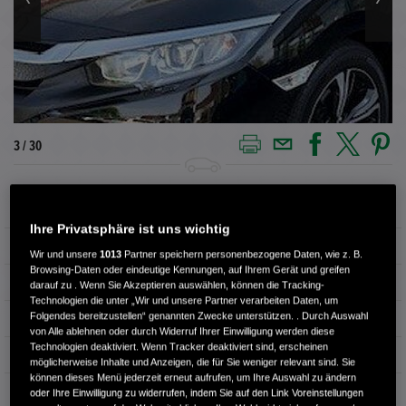
3 / 30
Außenfarbe
CRYSTAL BLACK P.
Ihre Privatsphäre ist uns wichtig
Innenausstattung
Stoff
Wir und unsere
1013
Partner speichern personenbezogene Daten, wie z. B.
Browsing-Daten oder eindeutige Kennungen, auf Ihrem Gerät und greifen
Kilometerstand
75.980 km
darauf zu . Wenn Sie Akzeptieren auswählen, können die Tracking-
Technologien die unter „Wir und unsere Partner verarbeiten Daten, um
Folgendes bereitzustellen“ genannten Zwecke unterstützen. . Durch Auswahl
Kraftstoffart
Super
von Alle ablehnen oder durch Widerruf Ihrer Einwilligung werden diese
Technologien deaktiviert. Wenn Tracker deaktiviert sind, erscheinen
Getriebe
Automatik
möglicherweise Inhalte und Anzeigen, die für Sie weniger relevant sind. Sie
können dieses Menü jederzeit erneut aufrufen, um Ihre Auswahl zu ändern
Türen
4
oder Ihre Einwilligung zu widerrufen, indem Sie auf den Link Voreinstellungen