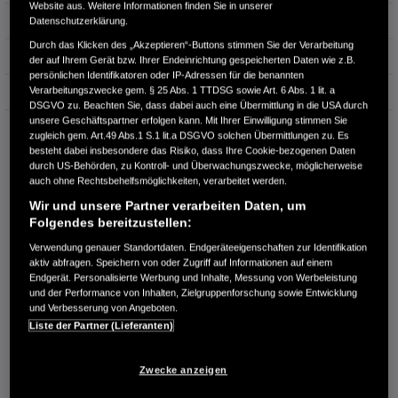
Website aus. Weitere Informationen finden Sie in unserer
Hubraum
988 cm³
Datenschutzerklärung.
Durch das Klicken des „Akzeptieren“-Buttons stimmen Sie der Verarbeitung
Erstzulassung
01.2018
der auf Ihrem Gerät bzw. Ihrer Endeinrichtung gespeicherten Daten wie z.B.
persönlichen Identifikatoren oder IP-Adressen für die benannten
Verarbeitungszwecke gem. § 25 Abs. 1 TTDSG sowie Art. 6 Abs. 1 lit. a
Bauart
Limousine
DSGVO zu. Beachten Sie, dass dabei auch eine Übermittlung in die USA durch
unsere Geschäftspartner erfolgen kann. Mit Ihrer Einwilligung stimmen Sie
AUTOHAUS LEHNER GMBH
zugleich gem. Art.49 Abs.1 S.1 lit.a DSGVO solchen Übermittlungen zu. Es
Flinkerskoppel 7
besteht dabei insbesondere das Risiko, dass Ihre Cookie-bezogenen Daten
23970 Wismar
durch US-Behörden, zu Kontroll- und Überwachungszwecke, möglicherweise
auch ohne Rechtsbehelfsmöglichkeiten, verarbeitet werden.
RUFEN SIE UNS AN:
Wir und unsere Partner verarbeiten Daten, um
03841-3047511
Folgendes bereitzustellen:
Verwendung genauer Standortdaten. Endgeräteeigenschaften zur Identifikation
aktiv abfragen. Speichern von oder Zugriff auf Informationen auf einem
Route planen
Endgerät. Personalisierte Werbung und Inhalte, Messung von Werbeleistung
Händlerbestand anzeigen
und der Performance von Inhalten, Zielgruppenforschung sowie Entwicklung
und Verbesserung von Angeboten.
Dealer Website anzeigen
Liste der Partner (Lieferanten)
Händler kontaktieren
Zwecke anzeigen
E-MAIL-ANFRAGE