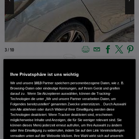
3 / 10
Außenfarbe
Grau
Ihre Privatsphäre ist uns wichtig
Wir und unsere
1013
Partner speichern personenbezogene Daten, wie z. B.
Kilometerstand
38.765 km
Browsing-Daten oder eindeutige Kennungen, auf Ihrem Gerät und greifen
darauf zu . Wenn Sie Akzeptieren auswählen, können die Tracking-
Kraftstoffart
Benzin
Technologien die unter „Wir und unsere Partner verarbeiten Daten, um
Folgendes bereitzustellen“ genannten Zwecke unterstützen. . Durch Auswahl
Getriebe
Schaltgetriebe
von Alle ablehnen oder durch Widerruf Ihrer Einwilligung werden diese
Technologien deaktiviert. Wenn Tracker deaktiviert sind, erscheinen
möglicherweise Inhalte und Anzeigen, die für Sie weniger relevant sind. Sie
Türen
5
können dieses Menü jederzeit erneut aufrufen, um Ihre Auswahl zu ändern
oder Ihre Einwilligung zu widerrufen, indem Sie auf den Link Voreinstellungen
Leistung
95 kW / 129 PS
verwalten unten auf der Webseite klicken. Ihre Wahl wirkt sich auf unsere/n