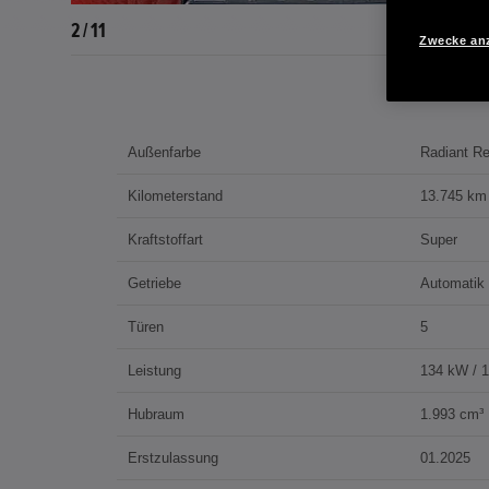
2 / 11
Zwecke an
Außenfarbe
Radiant Re
Kilometerstand
13.745 km
Kraftstoffart
Super
Getriebe
Automatik
Türen
5
Leistung
134 kW / 
Hubraum
1.993 cm³
Erstzulassung
01.2025