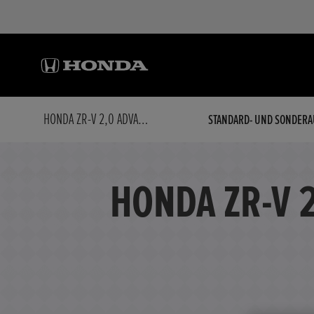
HONDA ZR-V 2,0 ADVANCE HYBRID + SCHWENKB. AHK E:HEV
STANDARD- UND SONDERA
HONDA ZR-V 