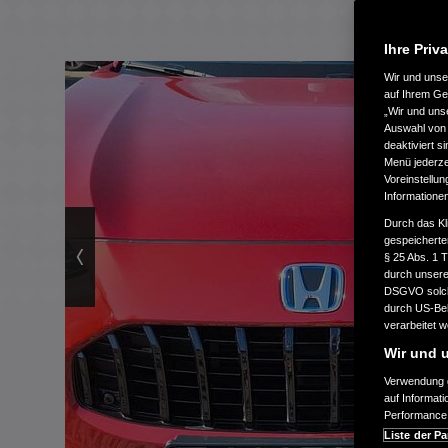
Ihre Priv
Wir und uns
auf Ihrem Ge
„Wir und uns
Auswahl von 
deaktiviert s
Menü jederzei
Voreinstellun
Informatione
Durch das Kl
gespeicherte
§ 25 Abs. 1 
durch unsere 
DSGVO solche
durch US-Beh
verarbeitet 
Wir und u
Verwendung g
auf Informat
Performance 
Liste der Pa