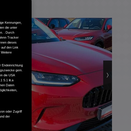
tige Kennungen,
en die unter
n. . Durch
 Wenn Tracker
önnen dieses
 auf den Link
. Weitere
r Endeinrichtung
tungszwecke gem.
 in die USA
 S.1 lit.a
enen Daten
glichkeiten,
von oder Zugriff
und der