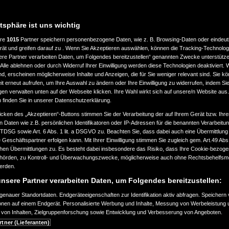
atsphäre ist uns wichtig
ere
1015
Partner speichern personenbezogene Daten, wie z. B. Browsing-Daten oder eindeu
rät und greifen darauf zu . Wenn Sie Akzeptieren auswählen, können die Tracking-Technologi
ere Partner verarbeiten Daten, um Folgendes bereitzustellen“ genannten Zwecke unterstütze
Alle ablehnen oder durch Widerruf Ihrer Einwilligung werden diese Technologien deaktiviert.
ind, erscheinen möglicherweise Inhalte und Anzeigen, die für Sie weniger relevant sind. Sie k
t erneut aufrufen, um Ihre Auswahl zu ändern oder Ihre Einwilligung zu widerrufen, indem Sie
gen verwalten unten auf der Webseite klicken. Ihre Wahl wirkt sich auf unsere/n Website aus
n finden Sie in unserer Datenschutzerklärung.
icken des „Akzeptieren“-Buttons stimmen Sie der Verarbeitung der auf Ihrem Gerät bzw. Ihre
n Daten wie z.B. persönlichen Identifikatoren oder IP-Adressen für die benannten Verarbei
TTDSG sowie Art. 6 Abs. 1 lit. a DSGVO zu. Beachten Sie, dass dabei auch eine Übermittlung
Geschäftspartner erfolgen kann. Mit Ihrer Einwilligung stimmen Sie zugleich gem. Art.49 Abs.1
n Übermittlungen zu. Es besteht dabei insbesondere das Risiko, dass Ihre Cookie-bezog
örden, zu Kontroll- und Überwachungszwecke, möglicherweise auch ohne Rechtsbehelfsmö
werden.
nsere Partner verarbeiten Daten, um Folgendes bereitzustellen:
enauer Standortdaten. Endgeräteeigenschaften zur Identifikation aktiv abfragen. Speichern 
ionen auf einem Endgerät. Personalisierte Werbung und Inhalte, Messung von Werbeleistung 
von Inhalten, Zielgruppenforschung sowie Entwicklung und Verbesserung von Angeboten.
rtner (Lieferanten)