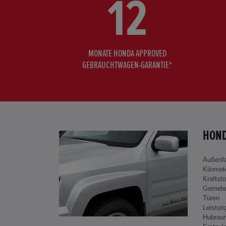
12
MONATE HONDA APPROVED
GEBRAUCHTWAGEN-GARANTIE*
HOND
Außenf
Kilomet
Kraftsto
Getrieb
Türen
Leistun
Hubrau