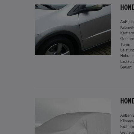
HOND
Außenf
Kilomet
Kraftsto
Getrieb
Türen
Leistun
Hubrau
Erstzul
Bauart
Außenf
Kilomet
Kraftsto
Getrieb