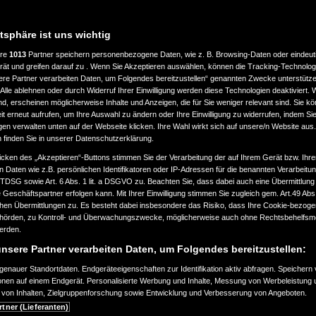
atsphäre ist uns wichtig
ere
1013
Partner speichern personenbezogene Daten, wie z. B. Browsing-Daten oder eindeu
LASSUNG
LEISTUNG
rät und greifen darauf zu . Wenn Sie Akzeptieren auswählen, können die Tracking-Technologi
ere Partner verarbeiten Daten, um Folgendes bereitzustellen“ genannten Zwecke unterstütze
Alle ablehnen oder durch Widerruf Ihrer Einwilligung werden diese Technologien deaktiviert.
bis
ind, erscheinen möglicherweise Inhalte und Anzeigen, die für Sie weniger relevant sind. Sie k
ab 2000
a
360.000
t erneut aufrufen, um Ihre Auswahl zu ändern oder Ihre Einwilligung zu widerrufen, indem Sie
km
gen verwalten unten auf der Webseite klicken. Ihre Wahl wirkt sich auf unsere/n Website aus
n finden Sie in unserer Datenschutzerklärung.
EART
KRAFTSTOFFART
icken des „Akzeptieren“-Buttons stimmen Sie der Verarbeitung der auf Ihrem Gerät bzw. Ihre
n Daten wie z.B. persönlichen Identifikatoren oder IP-Adressen für die benannten Verarbei
TTDSG sowie Art. 6 Abs. 1 lit. a DSGVO zu. Beachten Sie, dass dabei auch eine Übermittlung
Geschäftspartner erfolgen kann. Mit Ihrer Einwilligung stimmen Sie zugleich gem. Art.49 Abs.1
n Übermittlungen zu. Es besteht dabei insbesondere das Risiko, dass Ihre Cookie-bezog
örden, zu Kontroll- und Überwachungszwecke, möglicherweise auch ohne Rechtsbehelfsmö
EURONORM
werden.
nsere Partner verarbeiten Daten, um Folgendes bereitzustellen:
enauer Standortdaten. Endgeräteeigenschaften zur Identifikation aktiv abfragen. Speichern 
ionen auf einem Endgerät. Personalisierte Werbung und Inhalte, Messung von Werbeleistung 
von Inhalten, Zielgruppenforschung sowie Entwicklung und Verbesserung von Angeboten.
SUCHAUFTRAG ERSTELLEN
rtner (Lieferanten)