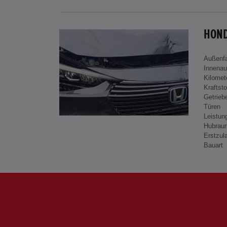
HOND
Außenf
Innenau
Kilomet
Kraftsto
Getrieb
Türen
Leistun
Hubrau
Erstzul
Bauart