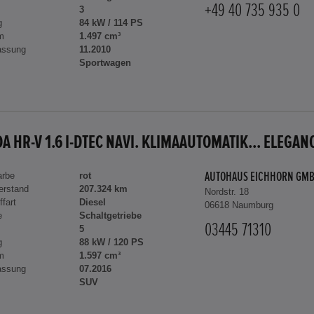
+49 40 735 935 0
3
g
84 kW / 114 PS
m
1.497 cm³
assung
11.2010
Sportwagen
A HR-V 1.6 I-DTEC NAVI. KLIMAAUTOMATIK... ELEGAN
arbe
rot
AUTOHAUS EICHHORN GM
erstand
207.324 km
Nordstr. 18
ffart
Diesel
06618 Naumburg
e
Schaltgetriebe
03445 71310
5
g
88 kW / 120 PS
m
1.597 cm³
assung
07.2016
SUV