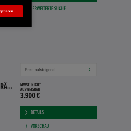
ERWEITERTE SUCHE
eptieren
HONDA JAZZ 1.4 ES SPORT KLIMA, RADIOCD, LM-ALLWETTERRÄDER, PRIVACY
MWST. NICHT
AUSWEISBAR
3.900 €
DETAILS
VORSCHAU