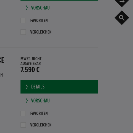
VORSCHAU
G
FAVORITEN
VERGLEICHEN
CE
MWST. NICHT
AUSWEISBAR
7.590 €
BH
DETAILS
VORSCHAU
FAVORITEN
VERGLEICHEN