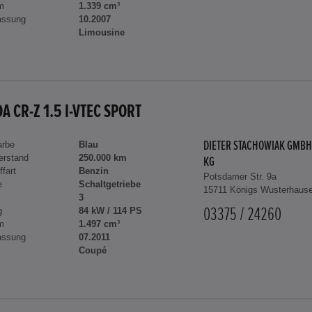
m
1.339 cm³
assung
10.2007
Limousine
A CR-Z 1.5 I-VTEC SPORT
arbe
Blau
DIETER STACHOWIAK GMBH
erstand
250.000 km
KG
ffart
Benzin
Potsdamer Str. 9a
e
Schaltgetriebe
15711 Königs Wusterhaus
3
g
84 kW / 114 PS
03375 / 24260
m
1.497 cm³
assung
07.2011
Coupé