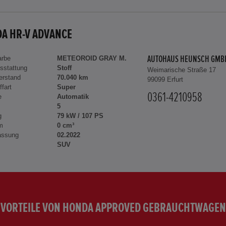
A HR-V ADVANCE
arbe
METEOROID GRAY M.
AUTOHAUS HEUNSCH GMB
sstattung
Stoff
Weimarische Straße 17
erstand
70.040 km
99099 Erfurt
ffart
Super
0361-4210958
e
Automatik
5
g
79 kW / 107 PS
m
0 cm³
assung
02.2022
SUV
VORTEILE VON HONDA APPROVED GEBRAUCHTWAGEN