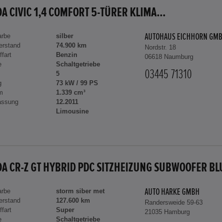
A CIVIC 1,4 COMFORT 5-TÜRER KLIMA...
arbe
silber
AUTOHAUS EICHHORN GM
erstand
74.900 km
Nordstr. 18
ffart
Benzin
06618 Naumburg
e
Schaltgetriebe
03445 71310
5
g
73 kW / 99 PS
m
1.339 cm³
assung
12.2011
Limousine
arbe
storm siber met
AUTO HARKE GMBH
erstand
127.600 km
Randersweide 59-63
ffart
Super
21035 Hamburg
e
Schaltgetriebe