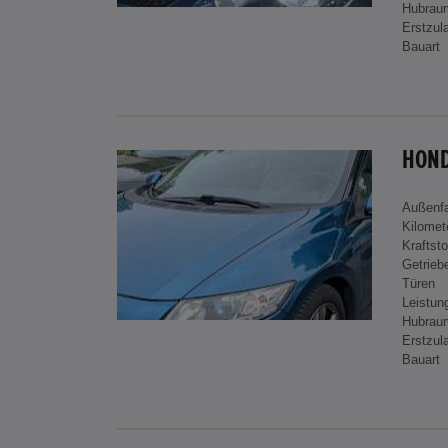
Hubrau
Erstzul
Bauart
HOND
Außenf
Kilomet
Kraftsto
Getrieb
Türen
Leistun
Hubrau
Erstzul
Bauart