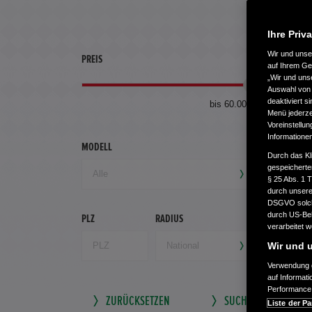
Ihre Priv
Wir und uns
PREIS
ERSTZU
auf Ihrem Ge
„Wir und uns
Auswahl von 
deaktiviert s
bis 60.000 €
Menü jederzei
Voreinstellun
Informatione
MODELL
GETRIEB
Durch das Kl
gespeicherte
§ 25 Abs. 1 
durch unsere 
DSGVO solche
durch US-Beh
PLZ
RADIUS
verarbeitet 
Wir und u
Verwendung g
auf Informat
Performance 
ZURÜCKSETZEN
SUCHE SPEICHERN
Liste der Pa