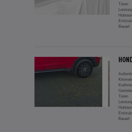
Türen
Leistun
Hubrau
Erstzul
Bauart
HOND
Außenf
Kilomet
Kraftsto
Getrieb
Türen
Leistun
Hubrau
Erstzul
Bauart