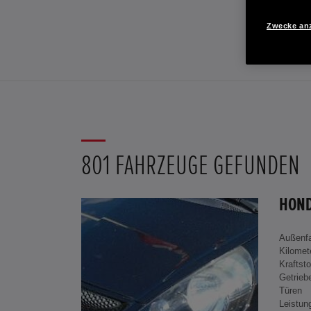
Zwecke an
801 FAHRZEUGE GEFUNDEN
Außenf
Kilomet
Kraftsto
Getrieb
Türen
Leistun