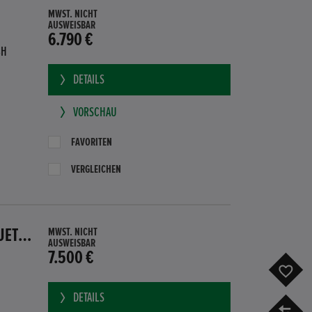
MWST. NICHT
AUSWEISBAR
6.790 €
BH
DETAILS
VORSCHAU
FAVORITEN
VERGLEICHEN
HONDA CR-Z GT HYBRID PDC SITZHEIZUNG SUBWOOFER BLUETOOTH
MWST. NICHT
AUSWEISBAR
7.500 €
F
DETAILS
V