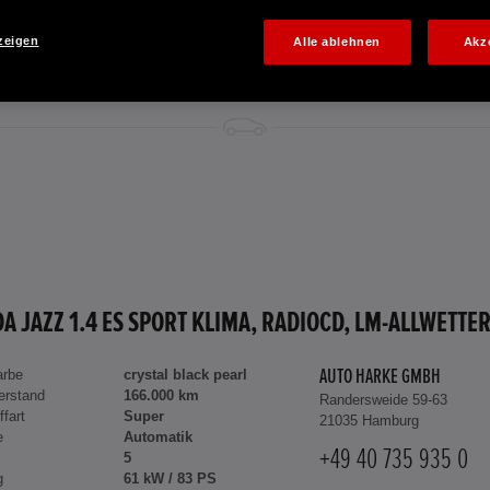
zeigen
Alle ablehnen
Akz
arbe
crystal black pearl
AUTO HARKE GMBH
erstand
166.000 km
Randersweide 59-63
ffart
Super
21035 Hamburg
e
Automatik
+49 40 735 935 0
5
g
61 kW / 83 PS