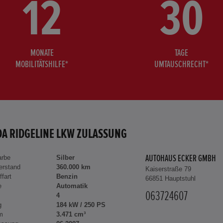
12
30
MONATE
TAGE
MOBILITÄTSHILFE*
UMTAUSCHRECHT*
A RIDGELINE LKW ZULASSUNG
arbe
Silber
AUTOHAUS ECKER GMBH
erstand
360.000 km
Kaiserstraße 79
ffart
Benzin
66851 Hauptstuhl
e
Automatik
063724607
4
g
184 kW / 250 PS
m
3.471 cm³