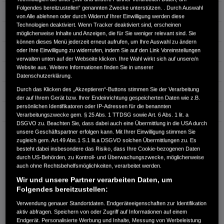
Folgendes bereitzustellen“ genannten Zwecke unterstützen. . Durch Auswahl
Leistung
135 kW / 184 PS
von Alle ablehnen oder durch Widerruf Ihrer Einwilligung werden diese
Technologien deaktiviert. Wenn Tracker deaktiviert sind, erscheinen
Hubraum
1.993 cm³
möglicherweise Inhalte und Anzeigen, die für Sie weniger relevant sind. Sie
können dieses Menü jederzeit erneut aufrufen, um Ihre Auswahl zu ändern
oder Ihre Einwilligung zu widerrufen, indem Sie auf den Link Voreinstellungen
Erstzulassung
06.2026
verwalten unten auf der Webseite klicken. Ihre Wahl wirkt sich auf unsere/n
Website aus. Weitere Informationen finden Sie in unserer
Bauart
SUV
Datenschutzerklärung.
Durch das Klicken des „Akzeptieren“-Buttons stimmen Sie der Verarbeitung
Energieverbrauch kombiniert:
5,8 l/100km
der auf Ihrem Gerät bzw. Ihrer Endeinrichtung gespeicherten Daten wie z.B.
persönlichen Identifikatoren oder IP-Adressen für die benannten
CO₂-Emissionen kombiniert:
131 g/km
Verarbeitungszwecke gem. § 25 Abs. 1 TTDSG sowie Art. 6 Abs. 1 lit. a
DSGVO zu. Beachten Sie, dass dabei auch eine Übermittlung in die USA durch
CO₂-Klasse:
D
unsere Geschäftspartner erfolgen kann. Mit Ihrer Einwilligung stimmen Sie
zugleich gem. Art.49 Abs.1 S.1 lit.a DSGVO solchen Übermittlungen zu. Es
besteht dabei insbesondere das Risiko, dass Ihre Cookie-bezogenen Daten
durch US-Behörden, zu Kontroll- und Überwachungszwecke, möglicherweise
auch ohne Rechtsbehelfsmöglichkeiten, verarbeitet werden.
Wir und unsere Partner verarbeiten Daten, um
Folgendes bereitzustellen:
Verwendung genauer Standortdaten. Endgeräteeigenschaften zur Identifikation
Information über den
aktiv abfragen. Speichern von oder Zugriff auf Informationen auf einem
Energieverbrauch und die CO₂-
Endgerät. Personalisierte Werbung und Inhalte, Messung von Werbeleistung