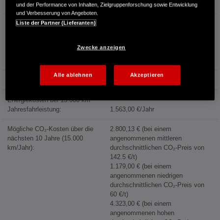
Emissionen des neuen PKW
und der Performance von Inhalten, Zielgruppenforschung sowie Entwicklung
und Verbesserung von Angeboten.
Kraftstoffverbrauch:
5,8 l/100km (kombiniert)
Liste der Partner (Lieferanten)
4,8 l/100km (Innenstadt)
4,5 l/100km (Stadtrand)
Zwecke anzeigen
5,3 l/100km (Landstraße)
7,3 l/100km (Autobahn)
Alle ablehnen
Akzeptieren
Kraftstoffpreis:
1,744 €/l (Jahresdurchschnitt 2025)
Energiekosten bei 15.000 km
Jahresfahrleistung:
1.563,00 €/Jahr
Mögliche CO₂-Kosten über die
2.800,13 € (bei einem
nächsten 10 Jahre (15.000
angenommenen mittleren
km/Jahr):
durchschnittlichen CO₂-Preis von
142.5 €/t)
1.179,00 € (bei einem
angenommenen niedrigen
durchschnittlichen CO₂-Preis von
60 €/t)
4.323,00 € (bei einem
angenommenen hohen