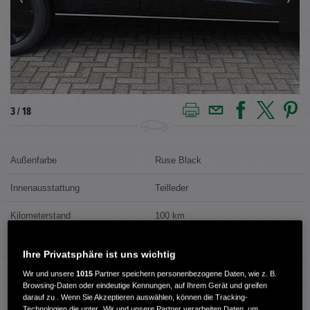
4 / 18
Außenfarbe
Ruse Black
Innenausstattung
Teilleder
Kilometerstand
100 km
Kraftstoffart
Benzin
Ihre Privatsphäre ist uns wichtig
Getriebe
Automatik
Wir und unsere
1015
Partner speichern personenbezogene Daten, wie z. B.
Browsing-Daten oder eindeutige Kennungen, auf Ihrem Gerät und greifen
darauf zu . Wenn Sie Akzeptieren auswählen, können die Tracking-
Türen
5
Technologien die unter „Wir und unsere Partner verarbeiten Daten, um