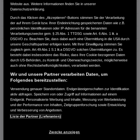
Website aus. Weitere Informationen finden Sie in unserer
Leistung
105 kW / 143 PS
Datenschutzerklärung.
Durch das Klicken des „Akzeptieren“-Buttons stimmen Sie der Verarbeitung
Hubraum
1.993 cm³
der auf Ihrem Gerät bzw. Ihrer Endeinrichtung gespeicherten Daten wie z.B.
persönlichen Identifikatoren oder IP-Adressen für die benannten
Erstzulassung
12.2023
Verarbeitungszwecke gem. § 25 Abs. 1 TTDSG sowie Art. 6 Abs. 1 lit. a
DSGVO zu. Beachten Sie, dass dabei auch eine Übermittlung in die USA durch
unsere Geschäftspartner erfolgen kann. Mit Ihrer Einwilligung stimmen Sie
Bauart
SUV
zugleich gem. Art.49 Abs.1 S.1 lit.a DSGVO solchen Übermittlungen zu. Es
besteht dabei insbesondere das Risiko, dass Ihre Cookie-bezogenen Daten
AUTO-ZENTRUM WOLLSTADT GMBH & CO. KG
durch US-Behörden, zu Kontroll- und Überwachungszwecke, möglicherweise
Schulstr. 41
auch ohne Rechtsbehelfsmöglichkeiten, verarbeitet werden.
65795 Hattersheim
Wir und unsere Partner verarbeiten Daten, um
Folgendes bereitzustellen:
RUFEN SIE UNS AN:
Verwendung genauer Standortdaten. Endgeräteeigenschaften zur Identifikation
06190/989570
aktiv abfragen. Speichern von oder Zugriff auf Informationen auf einem
Endgerät. Personalisierte Werbung und Inhalte, Messung von Werbeleistung
und der Performance von Inhalten, Zielgruppenforschung sowie Entwicklung
Route planen
und Verbesserung von Angeboten.
Händlerbestand anzeigen
Liste der Partner (Lieferanten)
Dealer Website anzeigen
Händler kontaktieren
Zwecke anzeigen