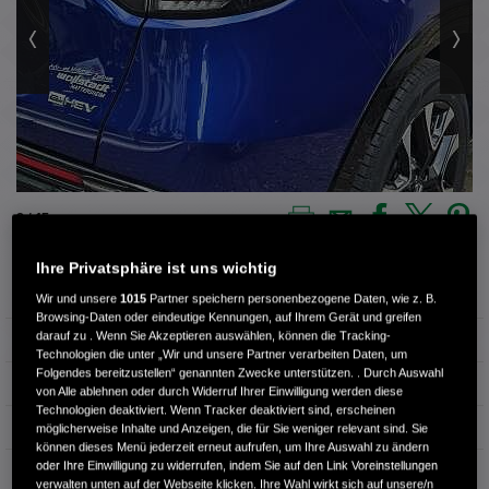
4 / 15
Ihre Privatsphäre ist uns wichtig
Außenfarbe
Stil Night Pearl
Wir und unsere
1015
Partner speichern personenbezogene Daten, wie z. B.
Browsing-Daten oder eindeutige Kennungen, auf Ihrem Gerät und greifen
darauf zu . Wenn Sie Akzeptieren auswählen, können die Tracking-
Kilometerstand
36.650 km
Technologien die unter „Wir und unsere Partner verarbeiten Daten, um
Folgendes bereitzustellen“ genannten Zwecke unterstützen. . Durch Auswahl
Kraftstoffart
Benzin
von Alle ablehnen oder durch Widerruf Ihrer Einwilligung werden diese
Technologien deaktiviert. Wenn Tracker deaktiviert sind, erscheinen
Getriebe
Automatik
möglicherweise Inhalte und Anzeigen, die für Sie weniger relevant sind. Sie
können dieses Menü jederzeit erneut aufrufen, um Ihre Auswahl zu ändern
oder Ihre Einwilligung zu widerrufen, indem Sie auf den Link Voreinstellungen
Türen
5
verwalten unten auf der Webseite klicken. Ihre Wahl wirkt sich auf unsere/n