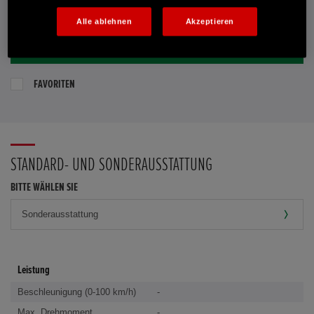
E-MAIL-ANFRAGE
Alle ablehnen
Akzeptieren
PROBEFAHRT VEREINBAREN
FAVORITEN
STANDARD- UND SONDERAUSSTATTUNG
BITTE WÄHLEN SIE
Leistung
Beschleunigung (0-100 km/h)
-
Max. Drehmoment
-