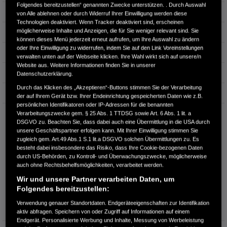
Folgendes bereitzustellen“ genannten Zwecke unterstützen. . Durch Auswahl
Hubraum
1.993 cm³
von Alle ablehnen oder durch Widerruf Ihrer Einwilligung werden diese
Technologien deaktiviert. Wenn Tracker deaktiviert sind, erscheinen
möglicherweise Inhalte und Anzeigen, die für Sie weniger relevant sind. Sie
Erstzulassung
12.2025
können dieses Menü jederzeit erneut aufrufen, um Ihre Auswahl zu ändern
oder Ihre Einwilligung zu widerrufen, indem Sie auf den Link Voreinstellungen
Bauart
SUV
verwalten unten auf der Webseite klicken. Ihre Wahl wirkt sich auf unsere/n
Website aus. Weitere Informationen finden Sie in unserer
Energieverbrauch kombiniert:
6,0 l/100km
Datenschutzerklärung.
Durch das Klicken des „Akzeptieren“-Buttons stimmen Sie der Verarbeitung
CO₂-Emissionen kombiniert:
135 g/km
der auf Ihrem Gerät bzw. Ihrer Endeinrichtung gespeicherten Daten wie z.B.
persönlichen Identifikatoren oder IP-Adressen für die benannten
CO₂-Klasse:
D
Verarbeitungszwecke gem. § 25 Abs. 1 TTDSG sowie Art. 6 Abs. 1 lit. a
DSGVO zu. Beachten Sie, dass dabei auch eine Übermittlung in die USA durch
unsere Geschäftspartner erfolgen kann. Mit Ihrer Einwilligung stimmen Sie
zugleich gem. Art.49 Abs.1 S.1 lit.a DSGVO solchen Übermittlungen zu. Es
besteht dabei insbesondere das Risiko, dass Ihre Cookie-bezogenen Daten
durch US-Behörden, zu Kontroll- und Überwachungszwecke, möglicherweise
auch ohne Rechtsbehelfsmöglichkeiten, verarbeitet werden.
Wir und unsere Partner verarbeiten Daten, um
Folgendes bereitzustellen:
Information über den
Energieverbrauch und die CO₂-
Verwendung genauer Standortdaten. Endgeräteeigenschaften zur Identifikation
Emissionen des neuen PKW
aktiv abfragen. Speichern von oder Zugriff auf Informationen auf einem
Endgerät. Personalisierte Werbung und Inhalte, Messung von Werbeleistung