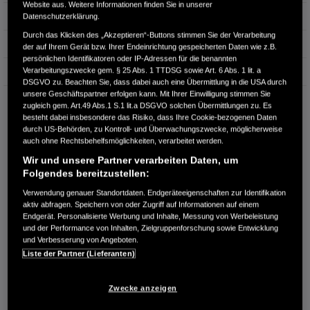
Website aus. Weitere Informationen finden Sie in unserer
Hubraum
1.498 cm³
Datenschutzerklärung.
Durch das Klicken des „Akzeptieren“-Buttons stimmen Sie der Verarbeitung
Erstzulassung
06.2025
der auf Ihrem Gerät bzw. Ihrer Endeinrichtung gespeicherten Daten wie z.B.
persönlichen Identifikatoren oder IP-Adressen für die benannten
Verarbeitungszwecke gem. § 25 Abs. 1 TTDSG sowie Art. 6 Abs. 1 lit. a
Bauart
Limousine
DSGVO zu. Beachten Sie, dass dabei auch eine Übermittlung in die USA durch
unsere Geschäftspartner erfolgen kann. Mit Ihrer Einwilligung stimmen Sie
AUTOHAUS GRIMM GMBH
zugleich gem. Art.49 Abs.1 S.1 lit.a DSGVO solchen Übermittlungen zu. Es
Fichtenstr. 39
besteht dabei insbesondere das Risiko, dass Ihre Cookie-bezogenen Daten
17358 Torgelow
durch US-Behörden, zu Kontroll- und Überwachungszwecke, möglicherweise
auch ohne Rechtsbehelfsmöglichkeiten, verarbeitet werden.
RUFEN SIE UNS AN:
Wir und unsere Partner verarbeiten Daten, um
03976-433088
Folgendes bereitzustellen:
Verwendung genauer Standortdaten. Endgeräteeigenschaften zur Identifikation
aktiv abfragen. Speichern von oder Zugriff auf Informationen auf einem
Route planen
Endgerät. Personalisierte Werbung und Inhalte, Messung von Werbeleistung
Händlerbestand anzeigen
und der Performance von Inhalten, Zielgruppenforschung sowie Entwicklung
und Verbesserung von Angeboten.
Dealer Website anzeigen
Liste der Partner (Lieferanten)
Händler kontaktieren
Zwecke anzeigen
E-MAIL-ANFRAGE