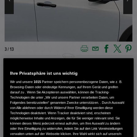
3 / 13
Außenfarbe
Premium Sunlight White
Ihre Privatsphäre ist uns wichtig
Wir und unsere
1015
Partner speichern personenbezogene Daten, wie z. B.
Kilometerstand
1.700 km
Browsing-Daten oder eindeutige Kennungen, auf Ihrem Gerät und greifen
darauf zu . Wenn Sie Akzeptieren auswählen, können die Tracking-
Kraftstoffart
Benzin
Technologien die unter „Wir und unsere Partner verarbeiten Daten, um
Folgendes bereitzustellen“ genannten Zwecke unterstützen. . Durch Auswahl
Getriebe
Automatik
von Alle ablehnen oder durch Widerruf Ihrer Einwilligung werden diese
Technologien deaktiviert. Wenn Tracker deaktiviert sind, erscheinen
möglicherweise Inhalte und Anzeigen, die für Sie weniger relevant sind. Sie
Türen
5
können dieses Menü jederzeit erneut aufrufen, um Ihre Auswahl zu ändern
oder Ihre Einwilligung zu widerrufen, indem Sie auf den Link Voreinstellungen
Leistung
79 kW / 107 PS
verwalten unten auf der Webseite klicken. Ihre Wahl wirkt sich auf unsere/n