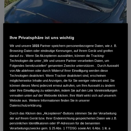
Ihre Privatsphäre ist uns wichtig
Wir und unsere
1015
Partner speichern personenbezogene Daten, wie z. B.
Browsing-Daten oder eindeutige Kennungen, auf Ihrem Gerät und greifen
darauf zu . Wenn Sie Akzeptieren auswählen, können die Tracking-
Technologien die unter „Wir und unsere Partner verarbeiten Daten, um
Folgendes bereitzustellen“ genannten Zwecke unterstützen. . Durch Auswahl
von Alle ablehnen oder durch Widerruf Ihrer Einwilligung werden diese
Technologien deaktiviert. Wenn Tracker deaktiviert sind, erscheinen
HONDA JAZZ 1.4 ES SPORT KLIMA, RADIOCD, LM-ALLWETTERRÄDER, PRIVACY
möglicherweise Inhalte und Anzeigen, die für Sie weniger relevant sind. Sie
können dieses Menü jederzeit erneut aufrufen, um Ihre Auswahl zu ändern
MWST. NICHT AUSWEISBAR
oder Ihre Einwilligung zu widerrufen, indem Sie auf den Link Voreinstellungen
3.900 €
verwalten unten auf der Webseite klicken. Ihre Wahl wirkt sich auf unsere/n
Website aus. Weitere Informationen finden Sie in unserer
Datenschutzerklärung.
Durch das Klicken des „Akzeptieren“-Buttons stimmen Sie der Verarbeitung
Außenfarbe
crystal black pearl
der auf Ihrem Gerät bzw. Ihrer Endeinrichtung gespeicherten Daten wie z.B.
Kilometerstand
166.000 km
persönlichen Identifikatoren oder IP-Adressen für die benannten
Kraftstoffart
Super
Verarbeitungszwecke gem. § 25 Abs. 1 TTDSG sowie Art. 6 Abs. 1 lit. a
Getriebe
Automatik