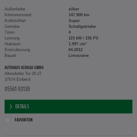
Außenfarbe
silber
Kilometerstand
147.900 km
Kraftstoffart
Super
Getriebe
Schaltgetriebe
Türen
4
Leistung
115 kW / 156 PS
Hubraum
1.997 cm³
Erstzulassung
04.2012
Bauart
Limousine
AUTOHAUS KERKAU GMBH
Altendorfer Tor 25-27
37574 Einbeck
05561-93130
DETAILS
FAVORITEN