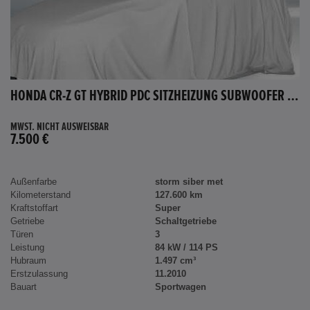
HONDA CR-Z GT HYBRID PDC SITZHEIZUNG SUBWOOFER BLUETOOTH
MWST. NICHT AUSWEISBAR
7.500 €
Außenfarbe
storm siber met
Kilometerstand
127.600 km
Kraftstoffart
Super
Getriebe
Schaltgetriebe
Türen
3
Leistung
84 kW / 114 PS
Hubraum
1.497 cm³
Erstzulassung
11.2010
Bauart
Sportwagen