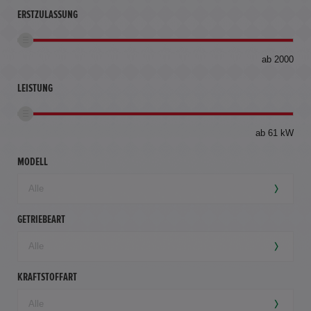
ERSTZULASSUNG
bis
ab 2000
360
km
LEISTUNG
ab 61 kW
MODELL
GETRIEBEART
KRAFTSTOFFART