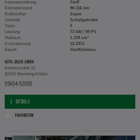
Innenausstattung
Stoff
Kilometerstand
90.316 km
Kraftstoffart
Super
Getriebe
Schaltgetriebe
Türen
5
Leistung
73 kW / 99 PS
Hubraum
1.339 cm³
Erstzulassung
12.2013
Bauart
Van/Kleinbus
AUTO-JÄGER GMBH
Kettnitzmühle 22
92533 Wernberg-Köblitz
09604-92090
DETAILS
FAVORITEN