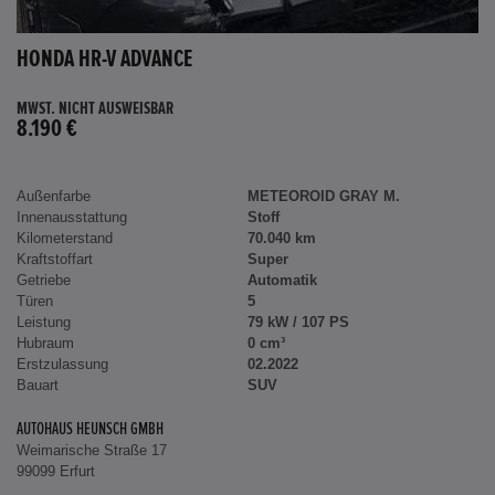
HONDA HR-V ADVANCE
MWST. NICHT AUSWEISBAR
8.190 €
Außenfarbe
METEOROID GRAY M.
Innenausstattung
Stoff
Kilometerstand
70.040 km
Kraftstoffart
Super
Getriebe
Automatik
Türen
5
Leistung
79 kW / 107 PS
Hubraum
0 cm³
Erstzulassung
02.2022
Bauart
SUV
AUTOHAUS HEUNSCH GMBH
Weimarische Straße 17
99099 Erfurt