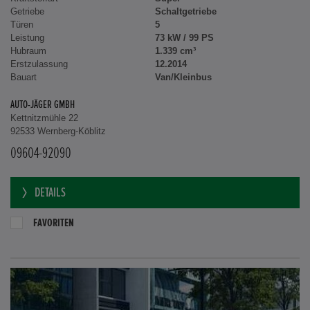
Getriebe
Schaltgetriebe
Türen
5
Leistung
73 kW / 99 PS
Hubraum
1.339 cm³
Erstzulassung
12.2014
Bauart
Van/Kleinbus
AUTO-JÄGER GMBH
Kettnitzmühle 22
92533 Wernberg-Köblitz
09604-92090
DETAILS
FAVORITEN