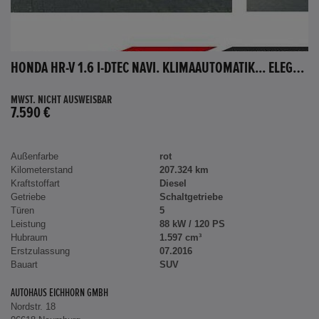
HONDA HR-V 1.6 I-DTEC NAVI. KLIMAAUTOMATIK... ELEGANCE
MWST. NICHT AUSWEISBAR
7.590 €
Außenfarbe
rot
Kilometerstand
207.324 km
Kraftstoffart
Diesel
Getriebe
Schaltgetriebe
Türen
5
Leistung
88 kW / 120 PS
Hubraum
1.597 cm³
Erstzulassung
07.2016
Bauart
SUV
AUTOHAUS EICHHORN GMBH
Nordstr. 18