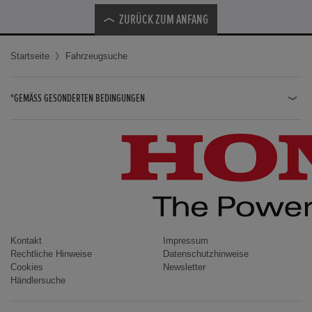
ZURÜCK ZUM ANFANG
Startseite
Fahrzeugsuche
*GEMÄSS GESONDERTEN BEDINGUNGEN
JAZZ HYBRID
JAZZ
CIVIC TYPE R
CIVIC HYBRID
CIVIC TOURER
CIVIC / CIVIC LIMOUSINE
Kontakt
Impressum
Rechtliche Hinweise
Datenschutzhinweise
INSIGHT
Cookies
Newsletter
Händlersuche
ACCORD
HR-V