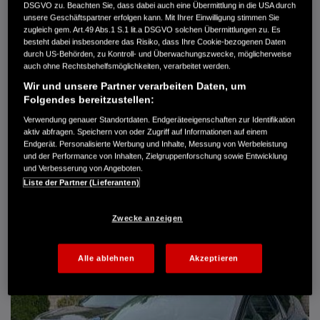
DSGVO zu. Beachten Sie, dass dabei auch eine Übermittlung in die USA durch
Türen
5
unsere Geschäftspartner erfolgen kann. Mit Ihrer Einwilligung stimmen Sie
Leistung
61 kW / 83 PS
zugleich gem. Art.49 Abs.1 S.1 lit.a DSGVO solchen Übermittlungen zu. Es
Hubraum
1.339 cm³
besteht dabei insbesondere das Risiko, dass Ihre Cookie-bezogenen Daten
Erstzulassung
10.2007
durch US-Behörden, zu Kontroll- und Überwachungszwecke, möglicherweise
Bauart
Limousine
auch ohne Rechtsbehelfsmöglichkeiten, verarbeitet werden.
Wir und unsere Partner verarbeiten Daten, um
AUTO HARKE GMBH
Folgendes bereitzustellen:
Randersweide 59-63
Verwendung genauer Standortdaten. Endgeräteeigenschaften zur Identifikation
21035 Hamburg
aktiv abfragen. Speichern von oder Zugriff auf Informationen auf einem
+49 40 735 935 0
Endgerät. Personalisierte Werbung und Inhalte, Messung von Werbeleistung
und der Performance von Inhalten, Zielgruppenforschung sowie Entwicklung
und Verbesserung von Angeboten.
Liste der Partner (Lieferanten)
DETAILS
FAVORITEN
Zwecke anzeigen
Alle ablehnen
Akzeptieren