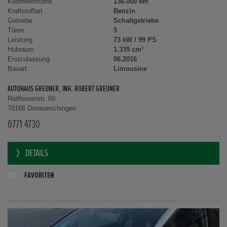
Kilometerstand
136.000 km
Kraftstoffart
Benzin
Getriebe
Schaltgetriebe
Türen
5
Leistung
73 kW / 99 PS
Hubraum
1.339 cm³
Erstzulassung
06.2016
Bauart
Limousine
AUTOHAUS GREUNER, INH. ROBERT GREUNER
Raiffeisenstr. 60
78166 Donaueschingen
0771 4730
DETAILS
FAVORITEN