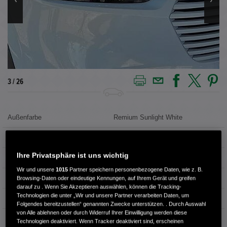
3 / 26
Außenfarbe
Remium Sunlight White
Innenausstattung
Teilleder
Ihre Privatsphäre ist uns wichtig
Kilometerstand
51.893 km
Wir und unsere
1015
Partner speichern personenbezogene Daten, wie z. B.
Kraftstoffart
Benzin
Browsing-Daten oder eindeutige Kennungen, auf Ihrem Gerät und greifen
darauf zu . Wenn Sie Akzeptieren auswählen, können die Tracking-
Technologien die unter „Wir und unsere Partner verarbeiten Daten, um
Getriebe
Automatik
Folgendes bereitzustellen“ genannten Zwecke unterstützen. . Durch Auswahl
von Alle ablehnen oder durch Widerruf Ihrer Einwilligung werden diese
Türen
5
Technologien deaktiviert. Wenn Tracker deaktiviert sind, erscheinen