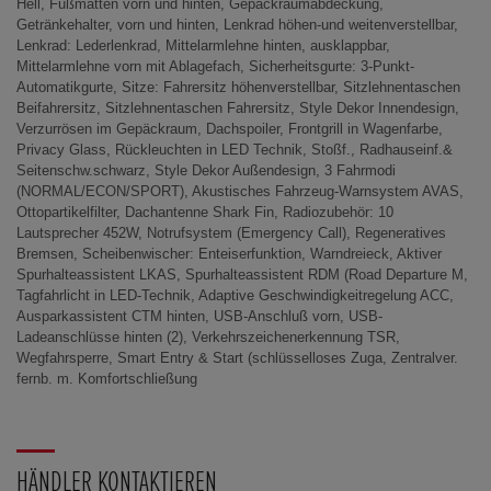
Hell, Fußmatten vorn und hinten, Gepäckraumabdeckung,
Getränkehalter, vorn und hinten, Lenkrad höhen-und weitenverstellbar,
Lenkrad: Lederlenkrad, Mittelarmlehne hinten, ausklappbar,
Mittelarmlehne vorn mit Ablagefach, Sicherheitsgurte: 3-Punkt-
Automatikgurte, Sitze: Fahrersitz höhenverstellbar, Sitzlehnentaschen
Beifahrersitz, Sitzlehnentaschen Fahrersitz, Style Dekor Innendesign,
Verzurrösen im Gepäckraum, Dachspoiler, Frontgrill in Wagenfarbe,
Privacy Glass, Rückleuchten in LED Technik, Stoßf., Radhauseinf.&
Seitenschw.schwarz, Style Dekor Außendesign, 3 Fahrmodi
(NORMAL/ECON/SPORT), Akustisches Fahrzeug-Warnsystem AVAS,
Ottopartikelfilter, Dachantenne Shark Fin, Radiozubehör: 10
Lautsprecher 452W, Notrufsystem (Emergency Call), Regeneratives
Bremsen, Scheibenwischer: Enteiserfunktion, Warndreieck, Aktiver
Spurhalteassistent LKAS, Spurhalteassistent RDM (Road Departure M,
Tagfahrlicht in LED-Technik, Adaptive Geschwindigkeitregelung ACC,
Ausparkassistent CTM hinten, USB-Anschluß vorn, USB-
Ladeanschlüsse hinten (2), Verkehrszeichenerkennung TSR,
Wegfahrsperre, Smart Entry & Start (schlüsselloses Zuga, Zentralver.
fernb. m. Komfortschließung
HÄNDLER KONTAKTIEREN