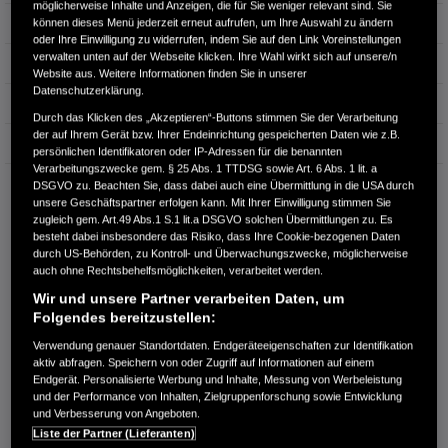
möglicherweise Inhalte und Anzeigen, die für Sie weniger relevant sind. Sie
Leistung
96 kW / 131 PS
können dieses Menü jederzeit erneut aufrufen, um Ihre Auswahl zu ändern
oder Ihre Einwilligung zu widerrufen, indem Sie auf den Link Voreinstellungen
verwalten unten auf der Webseite klicken. Ihre Wahl wirkt sich auf unsere/n
Hubraum
1.498 cm³
Website aus. Weitere Informationen finden Sie in unserer
Datenschutzerklärung.
Erstzulassung
06.2022
Durch das Klicken des „Akzeptieren“-Buttons stimmen Sie der Verarbeitung
der auf Ihrem Gerät bzw. Ihrer Endeinrichtung gespeicherten Daten wie z.B.
Bauart
SUV
persönlichen Identifikatoren oder IP-Adressen für die benannten
Verarbeitungszwecke gem. § 25 Abs. 1 TTDSG sowie Art. 6 Abs. 1 lit. a
DSGVO zu. Beachten Sie, dass dabei auch eine Übermittlung in die USA durch
AUTOHAUS LIETZE & LOGALL ANKLAM GMBH
unsere Geschäftspartner erfolgen kann. Mit Ihrer Einwilligung stimmen Sie
Spantekower Landstraße 35a
zugleich gem. Art.49 Abs.1 S.1 lit.a DSGVO solchen Übermittlungen zu. Es
17389 Anklam
besteht dabei insbesondere das Risiko, dass Ihre Cookie-bezogenen Daten
durch US-Behörden, zu Kontroll- und Überwachungszwecke, möglicherweise
RUFEN SIE UNS AN:
auch ohne Rechtsbehelfsmöglichkeiten, verarbeitet werden.
03971-831098
Wir und unsere Partner verarbeiten Daten, um
Folgendes bereitzustellen:
Route planen
Verwendung genauer Standortdaten. Endgeräteeigenschaften zur Identifikation
aktiv abfragen. Speichern von oder Zugriff auf Informationen auf einem
Händlerbestand anzeigen
Endgerät. Personalisierte Werbung und Inhalte, Messung von Werbeleistung
Dealer Website anzeigen
und der Performance von Inhalten, Zielgruppenforschung sowie Entwicklung
und Verbesserung von Angeboten.
Händler kontaktieren
Liste der Partner (Lieferanten)