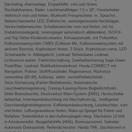
Dachreling, Alarmanlage, Einparkhilfe, vorn und hinten,
Rückfahrkamera, Räder: Leichtmetallfelgen 7,5 x 18", Fensterheber
elektrisch vorn und hinten, Bluetooth Freisprecheinr. m. Sprachst.,
Nebelscheinwerfer LED, Elektrische, sensorgesteuerte Heckklappe,
Heckscheibenwischer, Scheibenwischer vorn und hinten, mit Int,
IInduktionsladegerät, Innenspiegel automatisch abblendend, ISOFIX-
und Top-Tether-Kindersitzveranke, Klimaautomatik, mit Pollenfilter,
Kollisionswarnsystem CMBS (Collision Mit, Kollisionswarnsystem mit
aktivem Bremsei, Kopfstützen hinten, 3 Stück, Kopfstützen vorne, LED
Scheinwerfer m. Abbiegelicht, Lenkrad: Beheizbares Lenkrad,
Lichtsensor-autom. Fahrlichtschaltung, Zweifarblackierung Sage Green
Pearl/Blac, Lenkrad: Multifunktionslenkrad, Honda CONNECT mit
Navigation, Polster: Stoff/Kunstleder, Regensensor, Rücksitze
versenkbar (60:40), Außensp. elektr. verstell/beheizt/einkl.,
Sitze:Sitzheizung (Fahrer-/Beifahrersitz, Automatische
Leuchtweitenregulierung, Coming-/Leaving-Home Begleitlichtfunkt.,
Dritte Bremsleuchte, Druckverlust-Warn-System (DWS), Heckscheibe
beheizbar, Innenraumbeleuchtung mit Abschaltverzög., Intelligenter
Geschwindigkeitsbegrenzer, Kofferraumbeleuchtung, Leseleuchten, vorn
und hinten, Lüftungsauslässe hinten, Make-up-Spiegel für Fahrer und
Beifahrer, Seitenblinker in den Außenspiegeln integ, Steckdose 12-Volt
in Armaturentafel, Bergabfahrhilfe (HDA), Bremsassistent, Getriebe:
Automatik-Direktantrieb, Reifendichtmittel: Honda TRK, Dachhimmel in