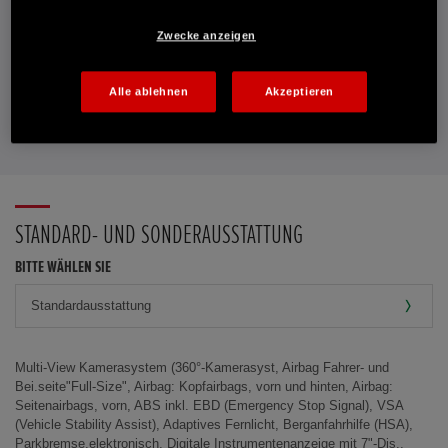
E-MAIL-ANFRAGE
Zwecke anzeigen
PROBEFAHRT VEREINBAREN
Alle ablehnen
Akzeptieren
FAVORITEN
STANDARD- UND SONDERAUSSTATTUNG
BITTE WÄHLEN SIE
Multi-View Kamerasystem (360°-Kamerasyst, Airbag Fahrer- und
Bei.seite"Full-Size", Airbag: Kopfairbags, vorn und hinten, Airbag:
Seitenairbags, vorn, ABS inkl. EBD (Emergency Stop Signal), VSA
(Vehicle Stability Assist), Adaptives Fernlicht, Berganfahrhilfe (HSA),
Parkbremse,elektronisch, Digitale Instrumentenanzeige mit 7"-Dis.,