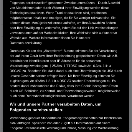
Folgendes bereitzustellen“ genannten Zwecke unterstützen. . Durch Auswahl
Hubraum
1.498 cm³
von Alle ablehnen oder durch Widerruf Ihrer Einwilligung werden diese
Technologien deaktiviert. Wenn Tracker deaktiviert sind, erscheinen
möglicherweise Inhalte und Anzeigen, die für Sie weniger relevant sind. Sie
Erstzulassung
03.2025
können dieses Menü jederzeit erneut aufrufen, um Ihre Auswahl zu ändern
oder Ihre Einwilligung zu widerrufen, indem Sie auf den Link Voreinstellungen
Bauart
SUV
verwalten unten auf der Webseite klicken. Ihre Wahl wirkt sich auf unsere/n
Website aus. Weitere Informationen finden Sie in unserer
Energieverbrauch kombiniert:
5,4 l/100km
Datenschutzerklärung.
Durch das Klicken des „Akzeptieren“-Buttons stimmen Sie der Verarbeitung
CO₂-Emissionen kombiniert:
122 g/km
der auf Ihrem Gerät bzw. Ihrer Endeinrichtung gespeicherten Daten wie z.B.
persönlichen Identifikatoren oder IP-Adressen für die benannten
CO₂-Klasse:
D
Verarbeitungszwecke gem. § 25 Abs. 1 TTDSG sowie Art. 6 Abs. 1 lit. a
DSGVO zu. Beachten Sie, dass dabei auch eine Übermittlung in die USA durch
unsere Geschäftspartner erfolgen kann. Mit Ihrer Einwilligung stimmen Sie
zugleich gem. Art.49 Abs.1 S.1 lit.a DSGVO solchen Übermittlungen zu. Es
besteht dabei insbesondere das Risiko, dass Ihre Cookie-bezogenen Daten
durch US-Behörden, zu Kontroll- und Überwachungszwecke, möglicherweise
auch ohne Rechtsbehelfsmöglichkeiten, verarbeitet werden.
Wir und unsere Partner verarbeiten Daten, um
Folgendes bereitzustellen:
Information über den
Energieverbrauch und die CO₂-
Verwendung genauer Standortdaten. Endgeräteeigenschaften zur Identifikation
Emissionen des neuen PKW
aktiv abfragen. Speichern von oder Zugriff auf Informationen auf einem
Endgerät. Personalisierte Werbung und Inhalte, Messung von Werbeleistung