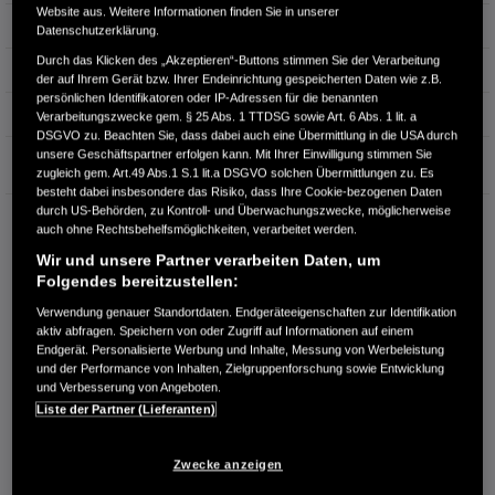
Website aus. Weitere Informationen finden Sie in unserer
Hubraum
1.993 cm³
Datenschutzerklärung.
Durch das Klicken des „Akzeptieren“-Buttons stimmen Sie der Verarbeitung
Erstzulassung
10.2025
der auf Ihrem Gerät bzw. Ihrer Endeinrichtung gespeicherten Daten wie z.B.
persönlichen Identifikatoren oder IP-Adressen für die benannten
Bauart
SUV
Verarbeitungszwecke gem. § 25 Abs. 1 TTDSG sowie Art. 6 Abs. 1 lit. a
DSGVO zu. Beachten Sie, dass dabei auch eine Übermittlung in die USA durch
unsere Geschäftspartner erfolgen kann. Mit Ihrer Einwilligung stimmen Sie
Garantie
zugleich gem. Art.49 Abs.1 S.1 lit.a DSGVO solchen Übermittlungen zu. Es
besteht dabei insbesondere das Risiko, dass Ihre Cookie-bezogenen Daten
durch US-Behörden, zu Kontroll- und Überwachungszwecke, möglicherweise
HONDA CENTER GMBH
auch ohne Rechtsbehelfsmöglichkeiten, verarbeitet werden.
Hanauer Landstraße 222
Wir und unsere Partner verarbeiten Daten, um
60314 Frankfurt am Main
Folgendes bereitzustellen:
RUFEN SIE UNS AN:
Verwendung genauer Standortdaten. Endgeräteeigenschaften zur Identifikation
069 - 678670
aktiv abfragen. Speichern von oder Zugriff auf Informationen auf einem
Endgerät. Personalisierte Werbung und Inhalte, Messung von Werbeleistung
und der Performance von Inhalten, Zielgruppenforschung sowie Entwicklung
und Verbesserung von Angeboten.
Route planen
Liste der Partner (Lieferanten)
Händlerbestand anzeigen
Dealer Website anzeigen
Zwecke anzeigen
Händler kontaktieren