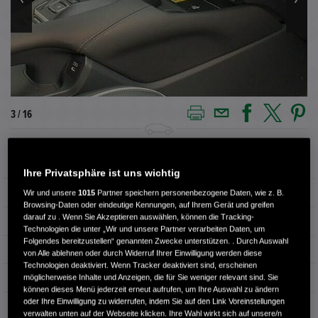
3 / 16
Außenfarbe
RADIANT RED (rot)
Ihre Privatsphäre ist uns wichtig
Kilometerstand
12.936 km
Wir und unsere
1015
Partner speichern personenbezogene Daten, wie z. B.
Browsing-Daten oder eindeutige Kennungen, auf Ihrem Gerät und greifen
darauf zu . Wenn Sie Akzeptieren auswählen, können die Tracking-
Kraftstoffart
Benzin
Technologien die unter „Wir und unsere Partner verarbeiten Daten, um
Folgendes bereitzustellen“ genannten Zwecke unterstützen. . Durch Auswahl
Getriebe
Automatik
von Alle ablehnen oder durch Widerruf Ihrer Einwilligung werden diese
Technologien deaktiviert. Wenn Tracker deaktiviert sind, erscheinen
Türen
5
möglicherweise Inhalte und Anzeigen, die für Sie weniger relevant sind. Sie
können dieses Menü jederzeit erneut aufrufen, um Ihre Auswahl zu ändern
oder Ihre Einwilligung zu widerrufen, indem Sie auf den Link Voreinstellungen
Leistung
135 kW / 184 PS
verwalten unten auf der Webseite klicken. Ihre Wahl wirkt sich auf unsere/n