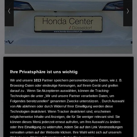
3 / 12
Ihre Privatsphäre ist uns wichtig
Wir und unsere
1013
Partner speichern personenbezogene Daten, wie z. B.
Außenfarbe
Platinum White (weiß)
Browsing-Daten oder eindeutige Kennungen, auf Ihrem Gerät und greifen
darauf zu . Wenn Sie Akzeptieren auswählen, können die Tracking-
Kilometerstand
17.500 km
Technologien die unter „Wir und unsere Partner verarbeiten Daten, um
Folgendes bereitzustellen“ genannten Zwecke unterstützen. . Durch Auswahl
von Alle ablehnen oder durch Widerruf Ihrer Einwilligung werden diese
Kraftstoffart
Benzin
Technologien deaktiviert. Wenn Tracker deaktiviert sind, erscheinen
möglicherweise Inhalte und Anzeigen, die für Sie weniger relevant sind. Sie
Getriebe
Automatik
können dieses Menü jederzeit erneut aufrufen, um Ihre Auswahl zu ändern
oder Ihre Einwilligung zu widerrufen, indem Sie auf den Link Voreinstellungen
Türen
5
verwalten unten auf der Webseite klicken. Ihre Wahl wirkt sich auf unsere/n