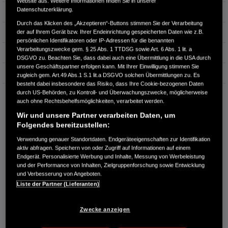
Website aus. Weitere Informationen finden Sie in unserer
Datenschutzerklärung.
Leistung
135 kW / 184 PS
Durch das Klicken des „Akzeptieren“-Buttons stimmen Sie der Verarbeitung
Hubraum
1.993 cm³
der auf Ihrem Gerät bzw. Ihrer Endeinrichtung gespeicherten Daten wie z.B.
persönlichen Identifikatoren oder IP-Adressen für die benannten
Verarbeitungszwecke gem. § 25 Abs. 1 TTDSG sowie Art. 6 Abs. 1 lit. a
Erstzulassung
08.2025
DSGVO zu. Beachten Sie, dass dabei auch eine Übermittlung in die USA durch
unsere Geschäftspartner erfolgen kann. Mit Ihrer Einwilligung stimmen Sie
Bauart
SUV
zugleich gem. Art.49 Abs.1 S.1 lit.a DSGVO solchen Übermittlungen zu. Es
besteht dabei insbesondere das Risiko, dass Ihre Cookie-bezogenen Daten
durch US-Behörden, zu Kontroll- und Überwachungszwecke, möglicherweise
HONDA CENTER GMBH
auch ohne Rechtsbehelfsmöglichkeiten, verarbeitet werden.
Höherweg 161
Wir und unsere Partner verarbeiten Daten, um
40233 Düsseldorf
Folgendes bereitzustellen:
RUFEN SIE UNS AN:
Verwendung genauer Standortdaten. Endgeräteeigenschaften zur Identifikation
0211 311315-0
aktiv abfragen. Speichern von oder Zugriff auf Informationen auf einem
Endgerät. Personalisierte Werbung und Inhalte, Messung von Werbeleistung
und der Performance von Inhalten, Zielgruppenforschung sowie Entwicklung
Route planen
und Verbesserung von Angeboten.
Liste der Partner (Lieferanten)
Händlerbestand anzeigen
Händler kontaktieren
Zwecke anzeigen
E-MAIL-ANFRAGE