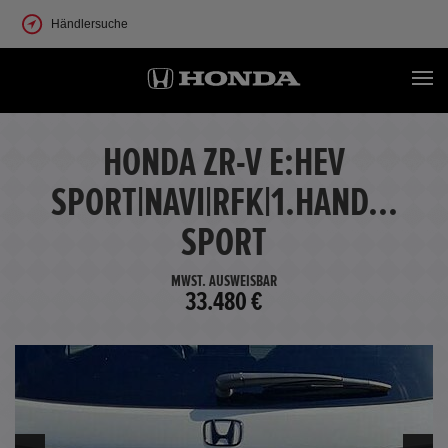
Händlersuche
HONDA ZR-V E:HEV
SPORT|NAVI|RFK|1.HAND...
SPORT
MWST. AUSWEISBAR
33.480 €