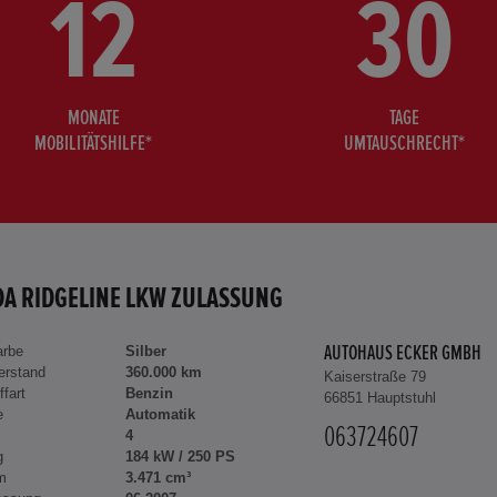
12
30
MONATE
TAGE
MOBILITÄTSHILFE*
UMTAUSCHRECHT*
A RIDGELINE LKW ZULASSUNG
arbe
Silber
AUTOHAUS ECKER GMBH
erstand
360.000 km
Kaiserstraße 79
ffart
Benzin
66851 Hauptstuhl
e
Automatik
063724607
4
g
184 kW / 250 PS
m
3.471 cm³