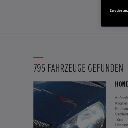
Zwecke an
795 FAHRZEUGE GEFUNDEN
Außenf
Kilomet
Kraftsto
Getrieb
Türen
Leistun