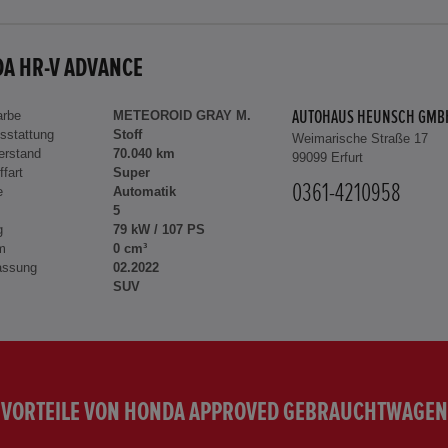
A HR-V ADVANCE
arbe
METEOROID GRAY M.
AUTOHAUS HEUNSCH GMB
sstattung
Stoff
Weimarische Straße 17
erstand
70.040 km
99099 Erfurt
ffart
Super
0361-4210958
e
Automatik
5
g
79 kW / 107 PS
m
0 cm³
assung
02.2022
SUV
VORTEILE VON HONDA APPROVED GEBRAUCHTWAGEN