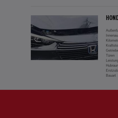
HOND
Außenf
Innenau
Kilomet
Kraftsto
Getrieb
Türen
Leistun
Hubrau
Erstzul
Bauart