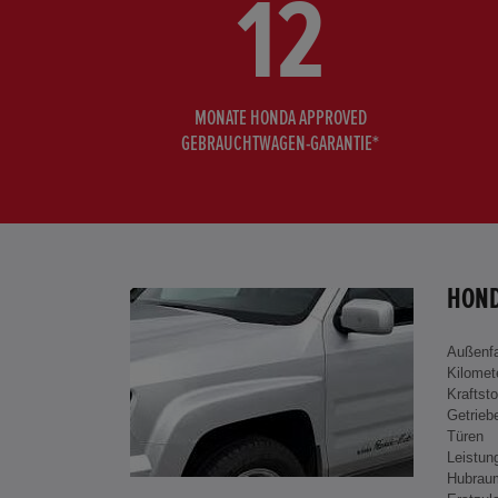
12
MONATE HONDA APPROVED
GEBRAUCHTWAGEN-GARANTIE*
HOND
Außenf
Kilomet
Kraftsto
Getrieb
Türen
Leistun
Hubrau