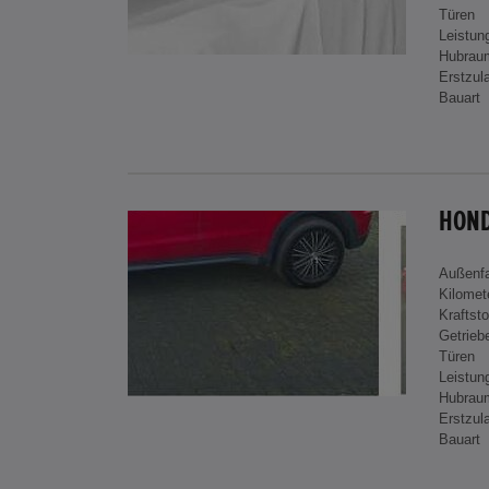
Türen
Leistun
Hubrau
Erstzul
Bauart
HOND
Außenf
Kilomet
Kraftsto
Getrieb
Türen
Leistun
Hubrau
Erstzul
Bauart