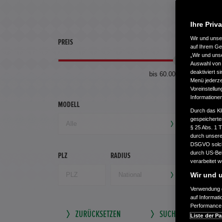
Ihre Priv
Wir und uns
PREIS
ERSTZU
auf Ihrem Ge
„Wir und uns
Auswahl von 
deaktiviert s
bis 60.000 €
Menü jederzei
Voreinstellun
Informatione
MODELL
GETRIEB
Durch das Kl
gespeicherte
§ 25 Abs. 1 
durch unsere 
DSGVO solche
durch US-Beh
PLZ
RADIUS
verarbeitet 
Wir und u
Verwendung g
auf Informat
Performance 
ZURÜCKSETZEN
SUCHE SPEICHERN
Liste der Pa