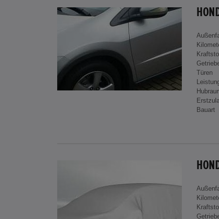
HOND
Außenf
Kilomet
Kraftsto
Getrieb
Türen
Leistun
Hubrau
Erstzul
Bauart
Außenf
Kilomet
Kraftsto
Getrieb