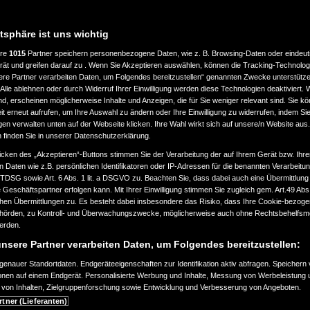
atsphäre ist uns wichtig
ere
1015
Partner speichern personenbezogene Daten, wie z. B. Browsing-Daten oder eindeu
LASSUNG
LEISTUNG
rät und greifen darauf zu . Wenn Sie Akzeptieren auswählen, können die Tracking-Technologi
ere Partner verarbeiten Daten, um Folgendes bereitzustellen“ genannten Zwecke unterstütze
Alle ablehnen oder durch Widerruf Ihrer Einwilligung werden diese Technologien deaktiviert.
bis
ind, erscheinen möglicherweise Inhalte und Anzeigen, die für Sie weniger relevant sind. Sie k
ab 2000
a
360.000
t erneut aufrufen, um Ihre Auswahl zu ändern oder Ihre Einwilligung zu widerrufen, indem Sie
km
gen verwalten unten auf der Webseite klicken. Ihre Wahl wirkt sich auf unsere/n Website aus
n finden Sie in unserer Datenschutzerklärung.
EART
KRAFTSTOFFART
icken des „Akzeptieren“-Buttons stimmen Sie der Verarbeitung der auf Ihrem Gerät bzw. Ihre
n Daten wie z.B. persönlichen Identifikatoren oder IP-Adressen für die benannten Verarbei
TTDSG sowie Art. 6 Abs. 1 lit. a DSGVO zu. Beachten Sie, dass dabei auch eine Übermittlung
Geschäftspartner erfolgen kann. Mit Ihrer Einwilligung stimmen Sie zugleich gem. Art.49 Abs.1
n Übermittlungen zu. Es besteht dabei insbesondere das Risiko, dass Ihre Cookie-bezog
örden, zu Kontroll- und Überwachungszwecke, möglicherweise auch ohne Rechtsbehelfsmö
EURONORM
werden.
nsere Partner verarbeiten Daten, um Folgendes bereitzustellen:
enauer Standortdaten. Endgeräteeigenschaften zur Identifikation aktiv abfragen. Speichern 
ionen auf einem Endgerät. Personalisierte Werbung und Inhalte, Messung von Werbeleistung 
von Inhalten, Zielgruppenforschung sowie Entwicklung und Verbesserung von Angeboten.
SUCHAUFTRAG ERSTELLEN
rtner (Lieferanten)