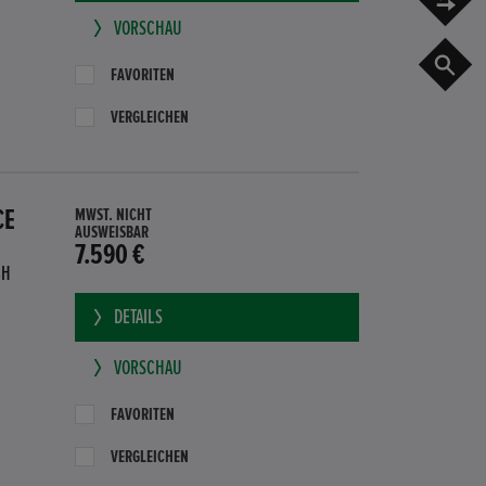
VORSCHAU
G
FAVORITEN
VERGLEICHEN
CE
MWST. NICHT
AUSWEISBAR
7.590 €
BH
DETAILS
VORSCHAU
FAVORITEN
VERGLEICHEN