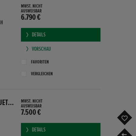
MWST. NICHT
AUSWEISBAR
6.790 €
BH
DETAILS
VORSCHAU
FAVORITEN
VERGLEICHEN
HONDA CR-Z GT HYBRID PDC SITZHEIZUNG SUBWOOFER BLUETOOTH
MWST. NICHT
AUSWEISBAR
7.500 €
F
DETAILS
V