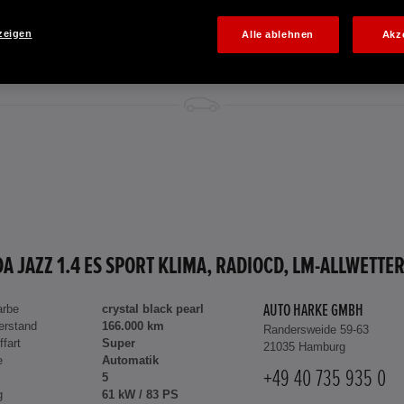
zeigen
Alle ablehnen
Akz
arbe
crystal black pearl
AUTO HARKE GMBH
erstand
166.000 km
Randersweide 59-63
ffart
Super
21035 Hamburg
e
Automatik
+49 40 735 935 0
5
g
61 kW / 83 PS