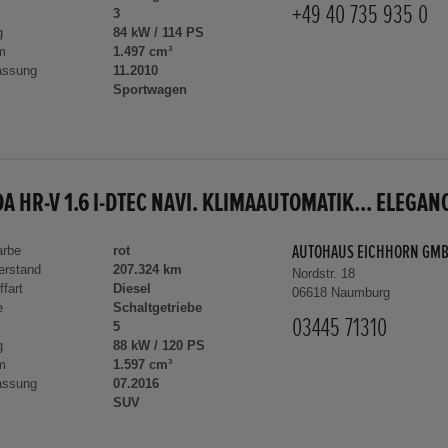
+49 40 735 935 0
3
g
84 kW / 114 PS
m
1.497 cm³
assung
11.2010
Sportwagen
A HR-V 1.6 I-DTEC NAVI. KLIMAAUTOMATIK... ELEGAN
arbe
rot
AUTOHAUS EICHHORN GM
erstand
207.324 km
Nordstr. 18
ffart
Diesel
06618 Naumburg
e
Schaltgetriebe
03445 71310
5
g
88 kW / 120 PS
m
1.597 cm³
assung
07.2016
SUV