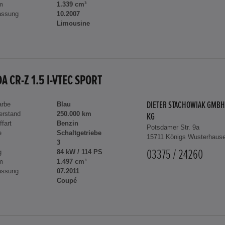
m
1.339 cm³
assung
10.2007
Limousine
A CR-Z 1.5 I-VTEC SPORT
arbe
Blau
DIETER STACHOWIAK GMBH
erstand
250.000 km
KG
ffart
Benzin
Potsdamer Str. 9a
e
Schaltgetriebe
15711 Königs Wusterhaus
3
g
84 kW / 114 PS
03375 / 24260
m
1.497 cm³
assung
07.2011
Coupé