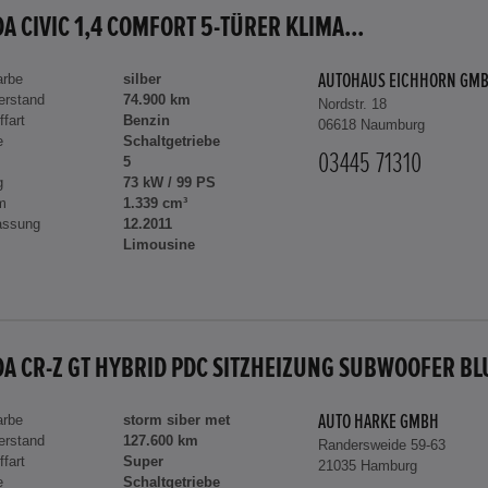
A CIVIC 1,4 COMFORT 5-TÜRER KLIMA...
arbe
silber
AUTOHAUS EICHHORN GM
erstand
74.900 km
Nordstr. 18
ffart
Benzin
06618 Naumburg
e
Schaltgetriebe
03445 71310
5
g
73 kW / 99 PS
m
1.339 cm³
assung
12.2011
Limousine
arbe
storm siber met
AUTO HARKE GMBH
erstand
127.600 km
Randersweide 59-63
ffart
Super
21035 Hamburg
e
Schaltgetriebe