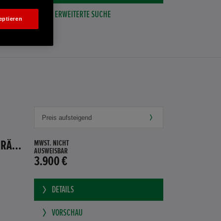
ERWEITERTE SUCHE
eptieren
HONDA JAZZ 1.4 ES SPORT KLIMA, RADIOCD, LM-ALLWETTERRÄDER, PRIVACY
MWST. NICHT
AUSWEISBAR
3.900 €
DETAILS
VORSCHAU