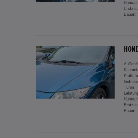
Hubrau
Erstzul
Bauart
HOND
Außenf
Kilomet
Kraftsto
Getrieb
Türen
Leistun
Hubrau
Erstzul
Bauart