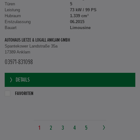
Türen
5
Leistung
73 kW / 99 PS
Hubraum
1.339 cm³
Erstzulassung
06.2015
Bauart
Limousine
AUTOHAUS LIETZE & LOGALL ANKLAM GMBH
Spantekower Landstraße 35a
17389 Anklam
03971-831098
DETAILS
FAVORITEN
1
2
3
4
5