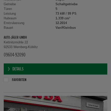
Getriebe
Schaltgetriebe
Türen
5
Leistung
73 kW / 99 PS
Hubraum
1.339 cm³
Erstzulassung
12.2014
Bauart
Van/Kleinbus
AUTO-JÄGER GMBH
Kettnitzmühle 22
92533 Wernberg-Köblitz
09604-92090
DETAILS
FAVORITEN