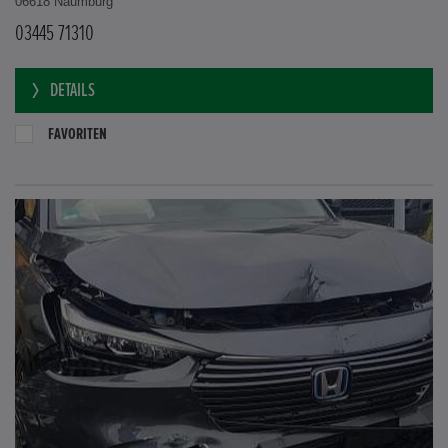
06618 Naumburg
03445 71310
DETAILS
FAVORITEN