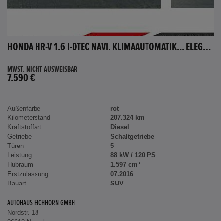
HONDA HR-V 1.6 I-DTEC NAVI. KLIMAAUTOMATIK... ELEGANCE
MWST. NICHT AUSWEISBAR
7.590 €
Außenfarbe
rot
Kilometerstand
207.324 km
Kraftstoffart
Diesel
Getriebe
Schaltgetriebe
Türen
5
Leistung
88 kW / 120 PS
Hubraum
1.597 cm³
Erstzulassung
07.2016
Bauart
SUV
AUTOHAUS EICHHORN GMBH
Nordstr. 18