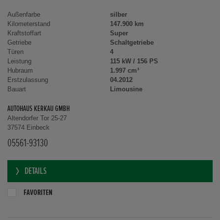
Außenfarbe
silber
Kilometerstand
147.900 km
Kraftstoffart
Super
Getriebe
Schaltgetriebe
Türen
4
Leistung
115 kW / 156 PS
Hubraum
1.997 cm³
Erstzulassung
04.2012
Bauart
Limousine
AUTOHAUS KERKAU GMBH
Altendorfer Tor 25-27
37574 Einbeck
05561-93130
DETAILS
FAVORITEN