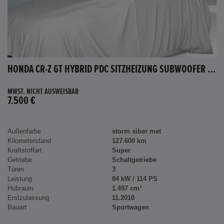
HONDA CR-Z GT HYBRID PDC SITZHEIZUNG SUBWOOFER BLUETOOTH
MWST. NICHT AUSWEISBAR
7.500 €
Außenfarbe
storm siber met
Kilometerstand
127.600 km
Kraftstoffart
Super
Getriebe
Schaltgetriebe
Türen
3
Leistung
84 kW / 114 PS
Hubraum
1.497 cm³
Erstzulassung
11.2010
Bauart
Sportwagen