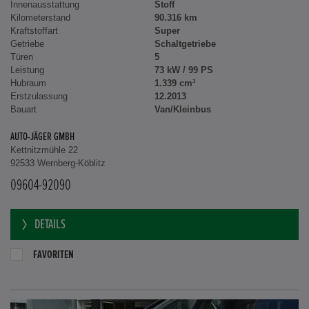
Innenausstattung
Stoff
Kilometerstand
90.316 km
Kraftstoffart
Super
Getriebe
Schaltgetriebe
Türen
5
Leistung
73 kW / 99 PS
Hubraum
1.339 cm³
Erstzulassung
12.2013
Bauart
Van/Kleinbus
AUTO-JÄGER GMBH
Kettnitzmühle 22
92533 Wernberg-Köblitz
09604-92090
DETAILS
FAVORITEN