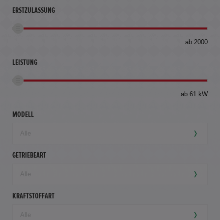
ERSTZULASSUNG
bis
ab 2000
360
km
LEISTUNG
ab 61 kW
MODELL
GETRIEBEART
KRAFTSTOFFART