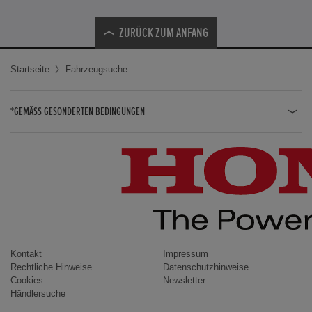
ZURÜCK ZUM ANFANG
Startseite
Fahrzeugsuche
*GEMÄSS GESONDERTEN BEDINGUNGEN
JAZZ HYBRID
JAZZ
CIVIC TYPE R
CIVIC HYBRID
CIVIC TOURER
CIVIC / CIVIC LIMOUSINE
Kontakt
Impressum
Rechtliche Hinweise
Datenschutzhinweise
INSIGHT
Cookies
Newsletter
Händlersuche
ACCORD