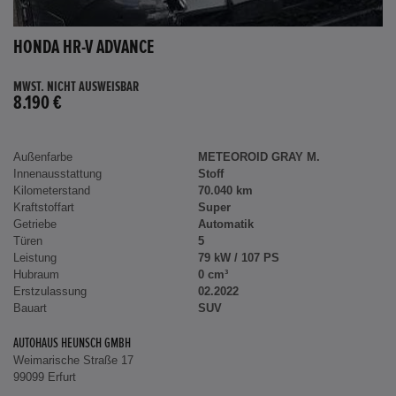
HONDA HR-V ADVANCE
MWST. NICHT AUSWEISBAR
8.190 €
Außenfarbe
METEOROID GRAY M.
Innenausstattung
Stoff
Kilometerstand
70.040 km
Kraftstoffart
Super
Getriebe
Automatik
Türen
5
Leistung
79 kW / 107 PS
Hubraum
0 cm³
Erstzulassung
02.2022
Bauart
SUV
AUTOHAUS HEUNSCH GMBH
Weimarische Straße 17
99099 Erfurt