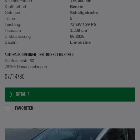
Kilometerstand
136.000 km
Kraftstoffart
Benzin
Getriebe
Schaltgetriebe
Türen
5
Leistung
73 kW / 99 PS
Hubraum
1.339 cm³
Erstzulassung
06.2016
Bauart
Limousine
AUTOHAUS GREUNER, INH. ROBERT GREUNER
Raiffeisenstr. 60
78166 Donaueschingen
0771 4730
DETAILS
FAVORITEN