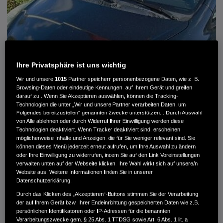
Ihre Privatsphäre ist uns wichtig
Wir und unsere
1015
Partner speichern personenbezogene Daten, wie z. B.
Browsing-Daten oder eindeutige Kennungen, auf Ihrem Gerät und greifen
darauf zu . Wenn Sie Akzeptieren auswählen, können die Tracking-
Technologien die unter „Wir und unsere Partner verarbeiten Daten, um
Folgendes bereitzustellen“ genannten Zwecke unterstützen. . Durch Auswahl
von Alle ablehnen oder durch Widerruf Ihrer Einwilligung werden diese
HONDA JAZZ 1.4 ES SPORT KLIMA, RADIOCD, LM-ALLWETTERRÄDER, PRIVACY
Technologien deaktiviert. Wenn Tracker deaktiviert sind, erscheinen
möglicherweise Inhalte und Anzeigen, die für Sie weniger relevant sind. Sie
können dieses Menü jederzeit erneut aufrufen, um Ihre Auswahl zu ändern
MWST. NICHT AUSWEISBAR
oder Ihre Einwilligung zu widerrufen, indem Sie auf den Link Voreinstellungen
3.900 €
verwalten unten auf der Webseite klicken. Ihre Wahl wirkt sich auf unsere/n
Website aus. Weitere Informationen finden Sie in unserer
Datenschutzerklärung.
Außenfarbe
crystal black pearl
Durch das Klicken des „Akzeptieren“-Buttons stimmen Sie der Verarbeitung
Kilometerstand
166.000 km
der auf Ihrem Gerät bzw. Ihrer Endeinrichtung gespeicherten Daten wie z.B.
persönlichen Identifikatoren oder IP-Adressen für die benannten
Kraftstoffart
Super
Verarbeitungszwecke gem. § 25 Abs. 1 TTDSG sowie Art. 6 Abs. 1 lit. a
Getriebe
Automatik