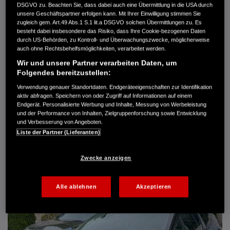
DSGVO zu. Beachten Sie, dass dabei auch eine Übermittlung in die USA durch
Türen
5
unsere Geschäftspartner erfolgen kann. Mit Ihrer Einwilligung stimmen Sie
Leistung
61 kW / 83 PS
zugleich gem. Art.49 Abs.1 S.1 lit.a DSGVO solchen Übermittlungen zu. Es
Hubraum
1.339 cm³
besteht dabei insbesondere das Risiko, dass Ihre Cookie-bezogenen Daten
Erstzulassung
10.2007
durch US-Behörden, zu Kontroll- und Überwachungszwecke, möglicherweise
Bauart
Limousine
auch ohne Rechtsbehelfsmöglichkeiten, verarbeitet werden.
Wir und unsere Partner verarbeiten Daten, um
AUTO HARKE GMBH
Folgendes bereitzustellen:
Randersweide 59-63
21035 Hamburg
Verwendung genauer Standortdaten. Endgeräteeigenschaften zur Identifikation
aktiv abfragen. Speichern von oder Zugriff auf Informationen auf einem
+49 40 735 935 0
Endgerät. Personalisierte Werbung und Inhalte, Messung von Werbeleistung
und der Performance von Inhalten, Zielgruppenforschung sowie Entwicklung
und Verbesserung von Angeboten.
DETAILS
Liste der Partner (Lieferanten)
FAVORITEN
Zwecke anzeigen
Alle ablehnen
Akzeptieren