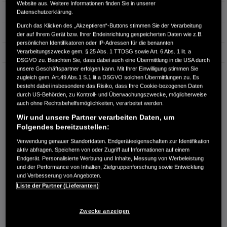
Website aus. Weitere Informationen finden Sie in unserer
Hubraum
1.993 cm³
Datenschutzerklärung.
Durch das Klicken des „Akzeptieren“-Buttons stimmen Sie der Verarbeitung
Erstzulassung
09.2025
der auf Ihrem Gerät bzw. Ihrer Endeinrichtung gespeicherten Daten wie z.B.
persönlichen Identifikatoren oder IP-Adressen für die benannten
Verarbeitungszwecke gem. § 25 Abs. 1 TTDSG sowie Art. 6 Abs. 1 lit. a
Bauart
Limousine
DSGVO zu. Beachten Sie, dass dabei auch eine Übermittlung in die USA durch
unsere Geschäftspartner erfolgen kann. Mit Ihrer Einwilligung stimmen Sie
AUTOHAUS GÖPEL GMBH
zugleich gem. Art.49 Abs.1 S.1 lit.a DSGVO solchen Übermittlungen zu. Es
Halberstädter Straße 170
besteht dabei insbesondere das Risiko, dass Ihre Cookie-bezogenen Daten
39112 Magdeburg
durch US-Behörden, zu Kontroll- und Überwachungszwecke, möglicherweise
auch ohne Rechtsbehelfsmöglichkeiten, verarbeitet werden.
RUFEN SIE UNS AN:
Wir und unsere Partner verarbeiten Daten, um
+49 (0) 391/ 60 87 60
Folgendes bereitzustellen:
Verwendung genauer Standortdaten. Endgeräteeigenschaften zur Identifikation
aktiv abfragen. Speichern von oder Zugriff auf Informationen auf einem
Route planen
Endgerät. Personalisierte Werbung und Inhalte, Messung von Werbeleistung
Händlerbestand anzeigen
und der Performance von Inhalten, Zielgruppenforschung sowie Entwicklung
und Verbesserung von Angeboten.
Dealer Website anzeigen
Liste der Partner (Lieferanten)
Händler kontaktieren
Zwecke anzeigen
E-MAIL-ANFRAGE