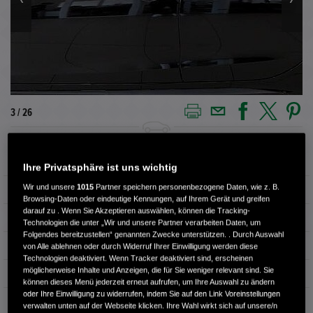
3 / 26
Außenfarbe
CRYSTAL BLACK P.
Ihre Privatsphäre ist uns wichtig
Wir und unsere
1015
Partner speichern personenbezogene Daten, wie z. B.
Kilometerstand
7.890 km
Browsing-Daten oder eindeutige Kennungen, auf Ihrem Gerät und greifen
darauf zu . Wenn Sie Akzeptieren auswählen, können die Tracking-
Kraftstoffart
Benzin
Technologien die unter „Wir und unsere Partner verarbeiten Daten, um
Folgendes bereitzustellen“ genannten Zwecke unterstützen. . Durch Auswahl
Getriebe
Automatik
von Alle ablehnen oder durch Widerruf Ihrer Einwilligung werden diese
Technologien deaktiviert. Wenn Tracker deaktiviert sind, erscheinen
möglicherweise Inhalte und Anzeigen, die für Sie weniger relevant sind. Sie
Türen
4
können dieses Menü jederzeit erneut aufrufen, um Ihre Auswahl zu ändern
oder Ihre Einwilligung zu widerrufen, indem Sie auf den Link Voreinstellungen
Leistung
135 kW / 184 PS
verwalten unten auf der Webseite klicken. Ihre Wahl wirkt sich auf unsere/n