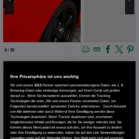
7 / 30
Außenfarbe
RALLY RED
Ihre Privatsphäre ist uns wichtig
Kilometerstand
57.320 km
Wir und unsere
1013
Partner speichern personenbezogene Daten, wie z. B.
Browsing-Daten oder eindeutige Kennungen, auf Ihrem Gerät und greifen
darauf zu . Wenn Sie Akzeptieren auswählen, können die Tracking-
Kraftstoffart
Benzin
Technologien die unter „Wir und unsere Partner verarbeiten Daten, um
Folgendes bereitzustellen“ genannten Zwecke unterstützen. . Durch Auswahl
Getriebe
Automatik
von Alle ablehnen oder durch Widerruf Ihrer Einwilligung werden diese
Technologien deaktiviert. Wenn Tracker deaktiviert sind, erscheinen
Türen
4
möglicherweise Inhalte und Anzeigen, die für Sie weniger relevant sind. Sie
können dieses Menü jederzeit erneut aufrufen, um Ihre Auswahl zu ändern
oder Ihre Einwilligung zu widerrufen, indem Sie auf den Link Voreinstellungen
Leistung
134 kW / 182 PS
verwalten unten auf der Webseite klicken. Ihre Wahl wirkt sich auf unsere/n