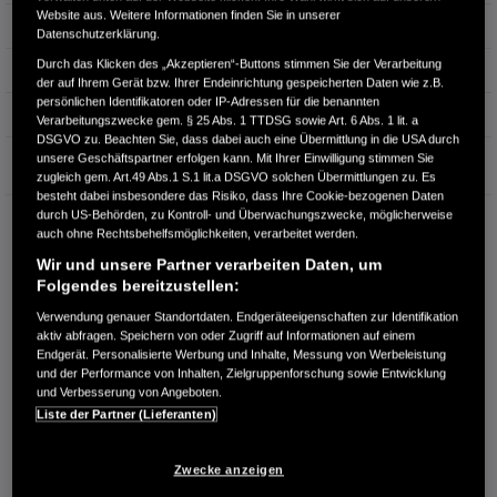
Website aus. Weitere Informationen finden Sie in unserer
Hubraum
1.498 cm³
Datenschutzerklärung.
Durch das Klicken des „Akzeptieren“-Buttons stimmen Sie der Verarbeitung
Erstzulassung
02.2019
der auf Ihrem Gerät bzw. Ihrer Endeinrichtung gespeicherten Daten wie z.B.
persönlichen Identifikatoren oder IP-Adressen für die benannten
Bauart
Limousine
Verarbeitungszwecke gem. § 25 Abs. 1 TTDSG sowie Art. 6 Abs. 1 lit. a
DSGVO zu. Beachten Sie, dass dabei auch eine Übermittlung in die USA durch
Garantie
unsere Geschäftspartner erfolgen kann. Mit Ihrer Einwilligung stimmen Sie
zugleich gem. Art.49 Abs.1 S.1 lit.a DSGVO solchen Übermittlungen zu. Es
besteht dabei insbesondere das Risiko, dass Ihre Cookie-bezogenen Daten
durch US-Behörden, zu Kontroll- und Überwachungszwecke, möglicherweise
HONDA CENTER GMBH
auch ohne Rechtsbehelfsmöglichkeiten, verarbeitet werden.
Richard Lehmann Str. 119
Wir und unsere Partner verarbeiten Daten, um
04103 Leipzig
Folgendes bereitzustellen:
RUFEN SIE UNS AN:
Verwendung genauer Standortdaten. Endgeräteeigenschaften zur Identifikation
0341 - 600 77 0
aktiv abfragen. Speichern von oder Zugriff auf Informationen auf einem
Endgerät. Personalisierte Werbung und Inhalte, Messung von Werbeleistung
und der Performance von Inhalten, Zielgruppenforschung sowie Entwicklung
Route planen
und Verbesserung von Angeboten.
Liste der Partner (Lieferanten)
Händlerbestand anzeigen
Dealer Website anzeigen
Zwecke anzeigen
Händler kontaktieren