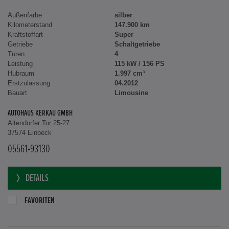
Außenfarbe
silber
Kilometerstand
147.900 km
Kraftstoffart
Super
Getriebe
Schaltgetriebe
Türen
4
Leistung
115 kW / 156 PS
Hubraum
1.997 cm³
Erstzulassung
04.2012
Bauart
Limousine
AUTOHAUS KERKAU GMBH
Altendorfer Tor 25-27
37574 Einbeck
05561-93130
DETAILS
FAVORITEN