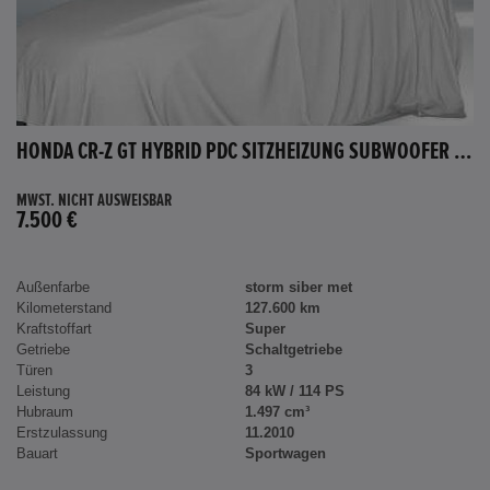
HONDA CR-Z GT HYBRID PDC SITZHEIZUNG SUBWOOFER BLUETOOTH
MWST. NICHT AUSWEISBAR
7.500 €
Außenfarbe
storm siber met
Kilometerstand
127.600 km
Kraftstoffart
Super
Getriebe
Schaltgetriebe
Türen
3
Leistung
84 kW / 114 PS
Hubraum
1.497 cm³
Erstzulassung
11.2010
Bauart
Sportwagen