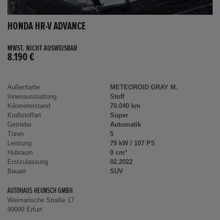
HONDA HR-V ADVANCE
MWST. NICHT AUSWEISBAR
8.190 €
Außenfarbe
METEOROID GRAY M.
Innenausstattung
Stoff
Kilometerstand
70.040 km
Kraftstoffart
Super
Getriebe
Automatik
Türen
5
Leistung
79 kW / 107 PS
Hubraum
0 cm³
Erstzulassung
02.2022
Bauart
SUV
AUTOHAUS HEUNSCH GMBH
Weimarische Straße 17
99099 Erfurt