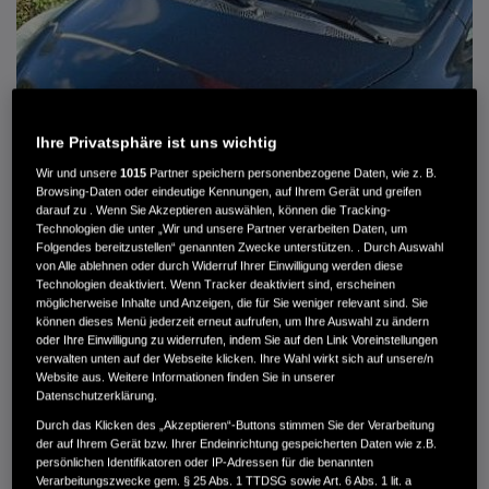
Ihre Privatsphäre ist uns wichtig
Wir und unsere
1015
Partner speichern personenbezogene Daten, wie z. B.
Browsing-Daten oder eindeutige Kennungen, auf Ihrem Gerät und greifen
darauf zu . Wenn Sie Akzeptieren auswählen, können die Tracking-
Technologien die unter „Wir und unsere Partner verarbeiten Daten, um
Folgendes bereitzustellen“ genannten Zwecke unterstützen. . Durch Auswahl
von Alle ablehnen oder durch Widerruf Ihrer Einwilligung werden diese
HONDA JAZZ 1.4 ES SPORT KLIMA, RADIOCD, LM-ALLWETTERRÄDER, PRIVACY
Technologien deaktiviert. Wenn Tracker deaktiviert sind, erscheinen
möglicherweise Inhalte und Anzeigen, die für Sie weniger relevant sind. Sie
können dieses Menü jederzeit erneut aufrufen, um Ihre Auswahl zu ändern
MWST. NICHT AUSWEISBAR
oder Ihre Einwilligung zu widerrufen, indem Sie auf den Link Voreinstellungen
3.900 €
verwalten unten auf der Webseite klicken. Ihre Wahl wirkt sich auf unsere/n
Website aus. Weitere Informationen finden Sie in unserer
Datenschutzerklärung.
Außenfarbe
crystal black pearl
Durch das Klicken des „Akzeptieren“-Buttons stimmen Sie der Verarbeitung
Kilometerstand
166.000 km
der auf Ihrem Gerät bzw. Ihrer Endeinrichtung gespeicherten Daten wie z.B.
persönlichen Identifikatoren oder IP-Adressen für die benannten
Kraftstoffart
Super
Verarbeitungszwecke gem. § 25 Abs. 1 TTDSG sowie Art. 6 Abs. 1 lit. a
Getriebe
Automatik