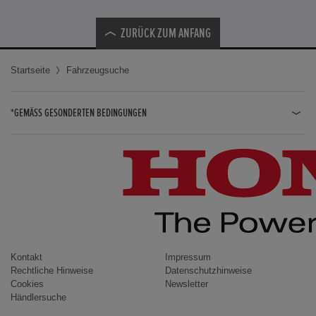
ZURÜCK ZUM ANFANG
Startseite
Fahrzeugsuche
*GEMÄSS GESONDERTEN BEDINGUNGEN
JAZZ HYBRID
JAZZ
CIVIC TYPE R
CIVIC HYBRID
CIVIC TOURER
CIVIC / CIVIC LIMOUSINE
Kontakt
Impressum
Rechtliche Hinweise
Datenschutzhinweise
INSIGHT
Cookies
Newsletter
Händlersuche
ACCORD