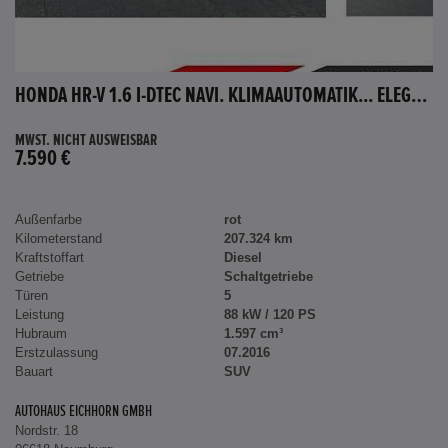
HONDA HR-V 1.6 I-DTEC NAVI. KLIMAAUTOMATIK... ELEGANCE
MWST. NICHT AUSWEISBAR
7.590 €
Außenfarbe
rot
Kilometerstand
207.324 km
Kraftstoffart
Diesel
Getriebe
Schaltgetriebe
Türen
5
Leistung
88 kW / 120 PS
Hubraum
1.597 cm³
Erstzulassung
07.2016
Bauart
SUV
AUTOHAUS EICHHORN GMBH
Nordstr. 18