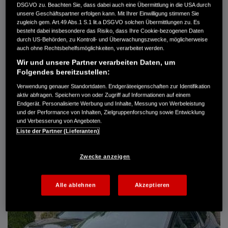
DSGVO zu. Beachten Sie, dass dabei auch eine Übermittlung in die USA durch
Türen
5
unsere Geschäftspartner erfolgen kann. Mit Ihrer Einwilligung stimmen Sie
Leistung
61 kW / 83 PS
zugleich gem. Art.49 Abs.1 S.1 lit.a DSGVO solchen Übermittlungen zu. Es
Hubraum
1.339 cm³
besteht dabei insbesondere das Risiko, dass Ihre Cookie-bezogenen Daten
Erstzulassung
10.2007
durch US-Behörden, zu Kontroll- und Überwachungszwecke, möglicherweise
Bauart
Limousine
auch ohne Rechtsbehelfsmöglichkeiten, verarbeitet werden.
Wir und unsere Partner verarbeiten Daten, um
AUTO HARKE GMBH
Folgendes bereitzustellen:
Randersweide 59-63
21035 Hamburg
Verwendung genauer Standortdaten. Endgeräteeigenschaften zur Identifikation
aktiv abfragen. Speichern von oder Zugriff auf Informationen auf einem
+49 40 735 935 0
Endgerät. Personalisierte Werbung und Inhalte, Messung von Werbeleistung
und der Performance von Inhalten, Zielgruppenforschung sowie Entwicklung
und Verbesserung von Angeboten.
DETAILS
Liste der Partner (Lieferanten)
FAVORITEN
Zwecke anzeigen
Alle ablehnen
Akzeptieren