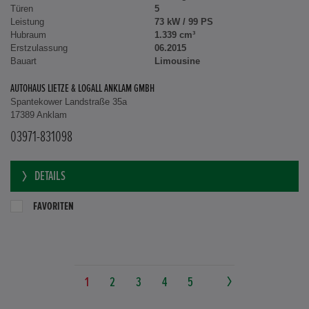
Türen
5
Leistung
73 kW / 99 PS
Hubraum
1.339 cm³
Erstzulassung
06.2015
Bauart
Limousine
AUTOHAUS LIETZE & LOGALL ANKLAM GMBH
Spantekower Landstraße 35a
17389 Anklam
03971-831098
DETAILS
FAVORITEN
1
2
3
4
5