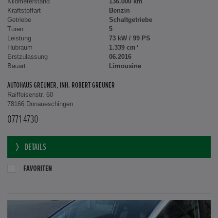
Kilometerstand
136.000 km
Kraftstoffart
Benzin
Getriebe
Schaltgetriebe
Türen
5
Leistung
73 kW / 99 PS
Hubraum
1.339 cm³
Erstzulassung
06.2016
Bauart
Limousine
AUTOHAUS GREUNER, INH. ROBERT GREUNER
Raiffeisenstr. 60
78166 Donaueschingen
0771 4730
DETAILS
FAVORITEN