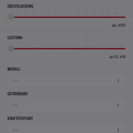
ERSTZULASSUNG
bis
ab 2000
360
km
LEISTUNG
ab 61 kW
MODELL
GETRIEBEART
KRAFTSTOFFART