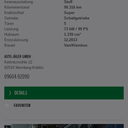
Innenausstattung
Stoff
Kilometerstand
90.316 km
Kraftstoffart
Super
Getriebe
Schaltgetriebe
Türen
5
Leistung
73 kW / 99 PS
Hubraum
1.339 cm³
Erstzulassung
12.2013
Bauart
Van/Kleinbus
AUTO-JÄGER GMBH
Kettnitzmühle 22
92533 Wernberg-Köblitz
09604-92090
DETAILS
FAVORITEN