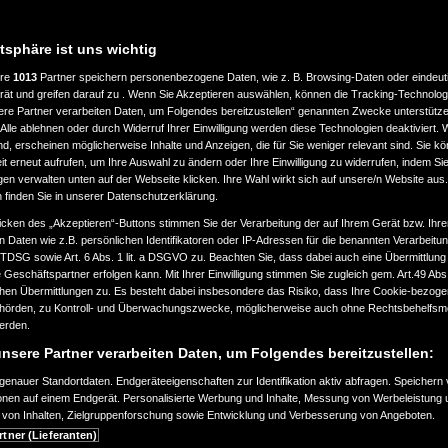
atsphäre ist uns wichtig
ere
1013
Partner speichern personenbezogene Daten, wie z. B. Browsing-Daten oder eindeu
rät und greifen darauf zu . Wenn Sie Akzeptieren auswählen, können die Tracking-Technologi
ere Partner verarbeiten Daten, um Folgendes bereitzustellen“ genannten Zwecke unterstütze
Alle ablehnen oder durch Widerruf Ihrer Einwilligung werden diese Technologien deaktiviert.
ind, erscheinen möglicherweise Inhalte und Anzeigen, die für Sie weniger relevant sind. Sie k
t erneut aufrufen, um Ihre Auswahl zu ändern oder Ihre Einwilligung zu widerrufen, indem Sie
gen verwalten unten auf der Webseite klicken. Ihre Wahl wirkt sich auf unsere/n Website aus
n finden Sie in unserer Datenschutzerklärung.
icken des „Akzeptieren“-Buttons stimmen Sie der Verarbeitung der auf Ihrem Gerät bzw. Ihre
n Daten wie z.B. persönlichen Identifikatoren oder IP-Adressen für die benannten Verarbei
TTDSG sowie Art. 6 Abs. 1 lit. a DSGVO zu. Beachten Sie, dass dabei auch eine Übermittlung
Geschäftspartner erfolgen kann. Mit Ihrer Einwilligung stimmen Sie zugleich gem. Art.49 Abs.1
n Übermittlungen zu. Es besteht dabei insbesondere das Risiko, dass Ihre Cookie-bezog
örden, zu Kontroll- und Überwachungszwecke, möglicherweise auch ohne Rechtsbehelfsmö
werden.
nsere Partner verarbeiten Daten, um Folgendes bereitzustellen:
enauer Standortdaten. Endgeräteeigenschaften zur Identifikation aktiv abfragen. Speichern 
ionen auf einem Endgerät. Personalisierte Werbung und Inhalte, Messung von Werbeleistung 
von Inhalten, Zielgruppenforschung sowie Entwicklung und Verbesserung von Angeboten.
rtner (Lieferanten)