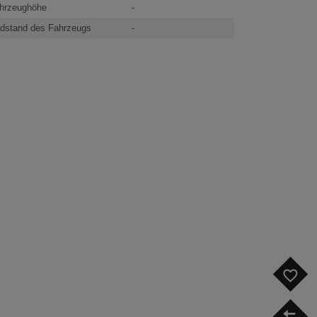
hrzeughöhe
-
dstand des Fahrzeugs
-
F
V