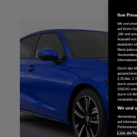
Ihre Priv
Wir und uns
auf Ihrem Ge
„Wir und uns
Auswahl von 
deaktiviert s
Menü jederzei
Voreinstellun
Informatione
Durch das Kl
gespeicherte
§ 25 Abs. 1 
durch unsere 
DSGVO solche
durch US-Beh
verarbeitet 
Wir und u
Verwendung g
auf Informat
Performance 
Liste der Pa