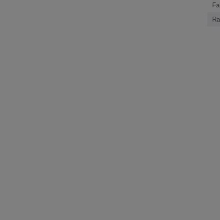
Fa
Ra