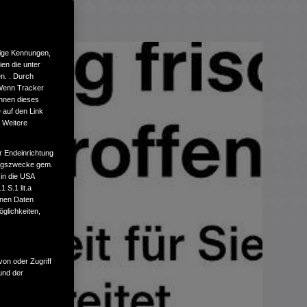
tige Kennungen,
en die unter
n. . Durch
 Wenn Tracker
önnen dieses
 auf den Link
. Weitere
r Endeinrichtung
tungszwecke gem.
 in die USA
 S.1 lit.a
enen Daten
glichkeiten,
von oder Zugriff
und der