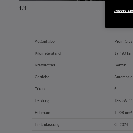
1 / 1
Zwecke an
Außenfarbe
Prem Crys
Kilometerstand
17.490 km
Kraftstoffart
Benzin
Getriebe
Automatik
Türen
5
Leistung
135 kW / 
Hubraum
1.998 cm³
Erstzulassung
09.2024