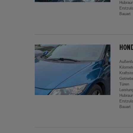
Hubrau
Erstzul
Bauart
HOND
Außenf
Kilomet
Kraftsto
Getrieb
Türen
Leistun
Hubrau
Erstzul
Bauart