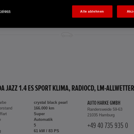
zeigen
Alle ablehnen
Akz
arbe
crystal black pearl
AUTO HARKE GMBH
erstand
166.000 km
Randersweide 59-63
ffart
Super
21035 Hamburg
e
Automatik
+49 40 735 935 0
5
g
61 kW / 83 PS