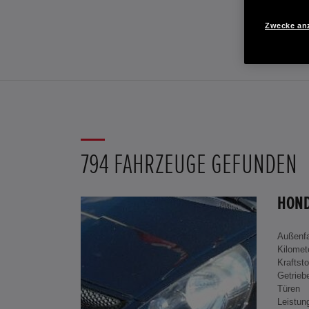
Zwecke an
794 FAHRZEUGE GEFUNDEN
Außenf
Kilomet
Kraftsto
Getrieb
Türen
Leistun