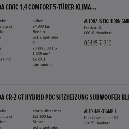
A CIVIC 1,4 COMFORT 5-TÜRER KLIMA...
arbe
silber
AUTOHAUS EICHHORN GM
erstand
74.900 km
Nordstr. 18
ffart
Benzin
06618 Naumburg
e
Schaltgetriebe
03445 71310
5
g
73 kW / 99 PS
m
1.339 cm³
assung
12.2011
Limousine
arbe
storm siber met
AUTO HARKE GMBH
erstand
127.600 km
Randersweide 59-63
ffart
Super
21035 Hamburg
e
Schaltgetriebe