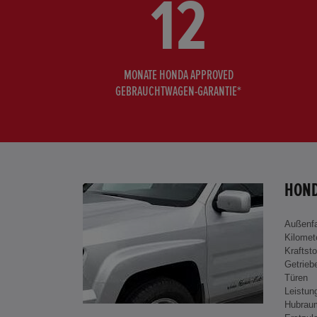
12
MONATE HONDA APPROVED
GEBRAUCHTWAGEN-GARANTIE*
HOND
Außenf
Kilomet
Kraftsto
Getrieb
Türen
Leistun
Hubrau