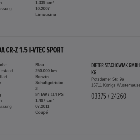
m
1.339 cm³
assung
10.2007
Limousine
A CR-Z 1.5 I-VTEC SPORT
arbe
Blau
DIETER STACHOWIAK GMBH
erstand
250.000 km
KG
ffart
Benzin
Potsdamer Str. 9a
e
Schaltgetriebe
15711 Königs Wusterhaus
3
g
84 kW / 114 PS
03375 / 24260
m
1.497 cm³
assung
07.2011
Coupé