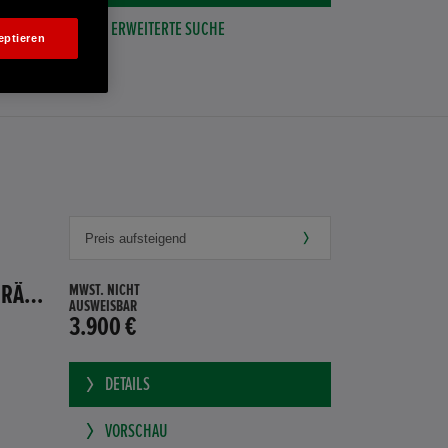
ERWEITERTE SUCHE
eptieren
HONDA JAZZ 1.4 ES SPORT KLIMA, RADIOCD, LM-ALLWETTERRÄDER, PRIVACY
MWST. NICHT
AUSWEISBAR
3.900 €
DETAILS
VORSCHAU