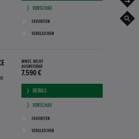
VORSCHAU
G
FAVORITEN
VERGLEICHEN
CE
MWST. NICHT
AUSWEISBAR
7.590 €
BH
DETAILS
VORSCHAU
FAVORITEN
VERGLEICHEN