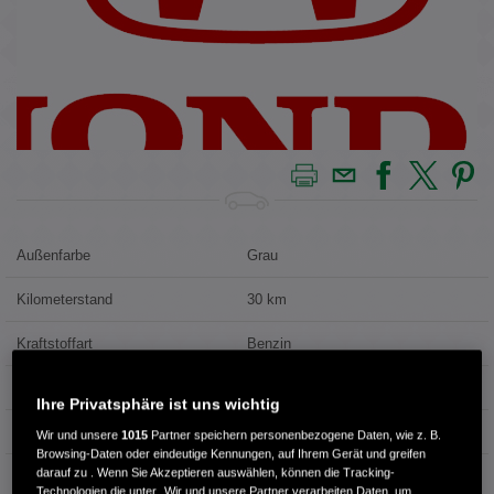
Außenfarbe
Grau
Kilometerstand
30 km
Kraftstoffart
Benzin
Getriebe
Automatik
Ihre Privatsphäre ist uns wichtig
Türen
5
Wir und unsere
1015
Partner speichern personenbezogene Daten, wie z. B.
Browsing-Daten oder eindeutige Kennungen, auf Ihrem Gerät und greifen
darauf zu . Wenn Sie Akzeptieren auswählen, können die Tracking-
Leistung
184 kW / 250 PS
Technologien die unter „Wir und unsere Partner verarbeiten Daten, um