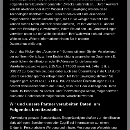
Folgendes bereitzustellen“ genannten Zwecke unterstützen. . Durch Auswahl
Hubraum
1.993 cm³
von Alle ablehnen oder durch Widerruf Ihrer Einwilligung werden diese
Technologien deaktiviert. Wenn Tracker deaktiviert sind, erscheinen
Erstzulassung
10.2025
möglicherweise Inhalte und Anzeigen, die für Sie weniger relevant sind. Sie
können dieses Menü jederzeit erneut aufrufen, um Ihre Auswahl zu ändern
oder Ihre Einwilligung zu widerrufen, indem Sie auf den Link Voreinstellungen
Bauart
Kompakt
verwalten unten auf der Webseite klicken. Ihre Wahl wirkt sich auf unsere/n
Website aus. Weitere Informationen finden Sie in unserer
Energieverbrauch kombiniert:
4,7 l/100km
Datenschutzerklärung.
Durch das Klicken des „Akzeptieren“-Buttons stimmen Sie der Verarbeitung
CO₂-Emissionen kombiniert:
108 g/km
der auf Ihrem Gerät bzw. Ihrer Endeinrichtung gespeicherten Daten wie z.B.
persönlichen Identifikatoren oder IP-Adressen für die benannten
CO₂-Klasse:
C
Verarbeitungszwecke gem. § 25 Abs. 1 TTDSG sowie Art. 6 Abs. 1 lit. a
DSGVO zu. Beachten Sie, dass dabei auch eine Übermittlung in die USA durch
unsere Geschäftspartner erfolgen kann. Mit Ihrer Einwilligung stimmen Sie
zugleich gem. Art.49 Abs.1 S.1 lit.a DSGVO solchen Übermittlungen zu. Es
besteht dabei insbesondere das Risiko, dass Ihre Cookie-bezogenen Daten
durch US-Behörden, zu Kontroll- und Überwachungszwecke, möglicherweise
auch ohne Rechtsbehelfsmöglichkeiten, verarbeitet werden.
Wir und unsere Partner verarbeiten Daten, um
Folgendes bereitzustellen:
Information über den
Energieverbrauch und die CO₂-
Verwendung genauer Standortdaten. Endgeräteeigenschaften zur Identifikation
Emissionen des neuen PKW
aktiv abfragen. Speichern von oder Zugriff auf Informationen auf einem
Endgerät. Personalisierte Werbung und Inhalte, Messung von Werbeleistung