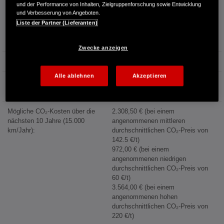
Kraftstoffverbrauch:
4,7 l/100km (kombiniert)
und der Performance von Inhalten, Zielgruppenforschung sowie Entwicklung
4,2 l/100km (Innenstadt)
und Verbesserung von Angeboten.
3,9 l/100km (Stadtrand)
Liste der Partner (Lieferanten)
4,2 l/100km (Landstraße)
5,9 l/100km (Autobahn)
Zwecke anzeigen
Kraftstoffpreis:
1,744 €/l (Jahresdurchschnitt 2025)
Alle ablehnen
Akzeptieren
Energiekosten bei 15.000 km
Jahresfahrleistung:
1.796,00 €/Jahr
Mögliche CO₂-Kosten über die
2.308,50 € (bei einem
nächsten 10 Jahre (15.000
angenommenen mittleren
km/Jahr):
durchschnittlichen CO₂-Preis von
142.5 €/t)
972,00 € (bei einem
angenommenen niedrigen
durchschnittlichen CO₂-Preis von
60 €/t)
3.564,00 € (bei einem
angenommenen hohen
durchschnittlichen CO₂-Preis von
220 €/t)