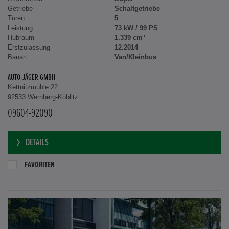
Getriebe
Schaltgetriebe
Türen
5
Leistung
73 kW / 99 PS
Hubraum
1.339 cm³
Erstzulassung
12.2014
Bauart
Van/Kleinbus
AUTO-JÄGER GMBH
Kettnitzmühle 22
92533 Wernberg-Köblitz
09604-92090
DETAILS
FAVORITEN