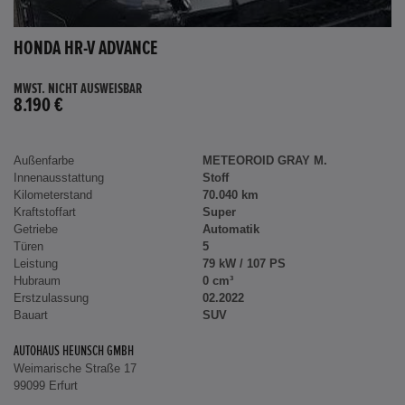
HONDA HR-V ADVANCE
MWST. NICHT AUSWEISBAR
8.190 €
Außenfarbe
METEOROID GRAY M.
Innenausstattung
Stoff
Kilometerstand
70.040 km
Kraftstoffart
Super
Getriebe
Automatik
Türen
5
Leistung
79 kW / 107 PS
Hubraum
0 cm³
Erstzulassung
02.2022
Bauart
SUV
AUTOHAUS HEUNSCH GMBH
Weimarische Straße 17
99099 Erfurt