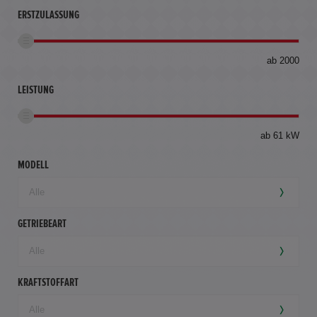
ERSTZULASSUNG
bis
ab 2000
360
km
LEISTUNG
ab 61 kW
MODELL
GETRIEBEART
KRAFTSTOFFART