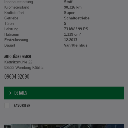
Innenausstattung
Stoff
Kilometerstand
90.316 km
Kraftstoffart
Super
Getriebe
Schaltgetriebe
Türen
5
Leistung
73 kW / 99 PS
Hubraum
1.339 cm³
Erstzulassung
12.2013
Bauart
Van/Kleinbus
AUTO-JÄGER GMBH
Kettnitzmühle 22
92533 Wernberg-Köblitz
09604-92090
DETAILS
FAVORITEN