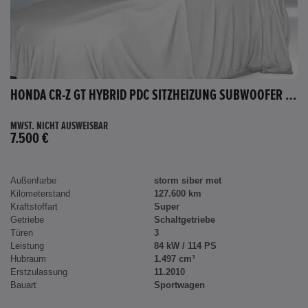
HONDA CR-Z GT HYBRID PDC SITZHEIZUNG SUBWOOFER BLUETOOTH
MWST. NICHT AUSWEISBAR
7.500 €
Außenfarbe
storm siber met
Kilometerstand
127.600 km
Kraftstoffart
Super
Getriebe
Schaltgetriebe
Türen
3
Leistung
84 kW / 114 PS
Hubraum
1.497 cm³
Erstzulassung
11.2010
Bauart
Sportwagen