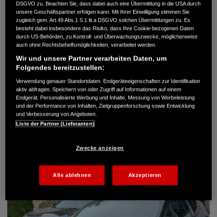
DSGVO zu. Beachten Sie, dass dabei auch eine Übermittlung in die USA durch
Türen
5
unsere Geschäftspartner erfolgen kann. Mit Ihrer Einwilligung stimmen Sie
Leistung
61 kW / 83 PS
zugleich gem. Art.49 Abs.1 S.1 lit.a DSGVO solchen Übermittlungen zu. Es
Hubraum
1.339 cm³
besteht dabei insbesondere das Risiko, dass Ihre Cookie-bezogenen Daten
Erstzulassung
10.2007
durch US-Behörden, zu Kontroll- und Überwachungszwecke, möglicherweise
Bauart
Limousine
auch ohne Rechtsbehelfsmöglichkeiten, verarbeitet werden.
Wir und unsere Partner verarbeiten Daten, um
AUTO HARKE GMBH
Folgendes bereitzustellen:
Randersweide 59-63
Verwendung genauer Standortdaten. Endgeräteeigenschaften zur Identifikation
21035 Hamburg
aktiv abfragen. Speichern von oder Zugriff auf Informationen auf einem
+49 40 735 935 0
Endgerät. Personalisierte Werbung und Inhalte, Messung von Werbeleistung
und der Performance von Inhalten, Zielgruppenforschung sowie Entwicklung
und Verbesserung von Angeboten.
Liste der Partner (Lieferanten)
DETAILS
FAVORITEN
Zwecke anzeigen
Alle ablehnen
Akzeptieren