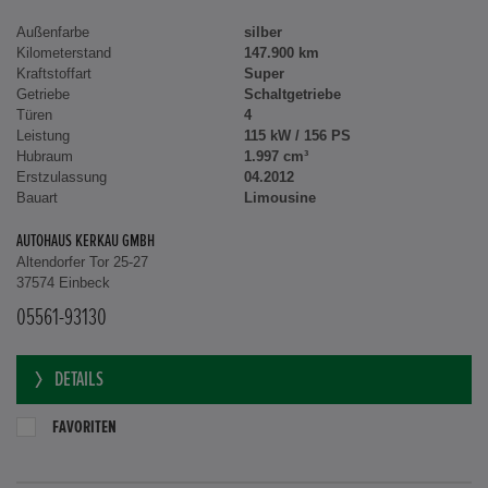
Außenfarbe
silber
Kilometerstand
147.900 km
Kraftstoffart
Super
Getriebe
Schaltgetriebe
Türen
4
Leistung
115 kW / 156 PS
Hubraum
1.997 cm³
Erstzulassung
04.2012
Bauart
Limousine
AUTOHAUS KERKAU GMBH
Altendorfer Tor 25-27
37574 Einbeck
05561-93130
DETAILS
FAVORITEN