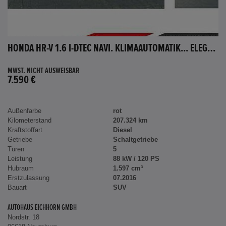
HONDA HR-V 1.6 I-DTEC NAVI. KLIMAAUTOMATIK... ELEGANCE
MWST. NICHT AUSWEISBAR
7.590 €
Außenfarbe
rot
Kilometerstand
207.324 km
Kraftstoffart
Diesel
Getriebe
Schaltgetriebe
Türen
5
Leistung
88 kW / 120 PS
Hubraum
1.597 cm³
Erstzulassung
07.2016
Bauart
SUV
AUTOHAUS EICHHORN GMBH
Nordstr. 18