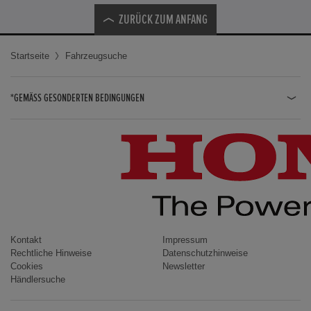
ZURÜCK ZUM ANFANG
Startseite
Fahrzeugsuche
*GEMÄSS GESONDERTEN BEDINGUNGEN
JAZZ HYBRID
JAZZ
CIVIC TYPE R
CIVIC HYBRID
CIVIC TOURER
CIVIC / CIVIC LIMOUSINE
Kontakt
Impressum
Rechtliche Hinweise
Datenschutzhinweise
INSIGHT
Cookies
Newsletter
Händlersuche
ACCORD
HR-V