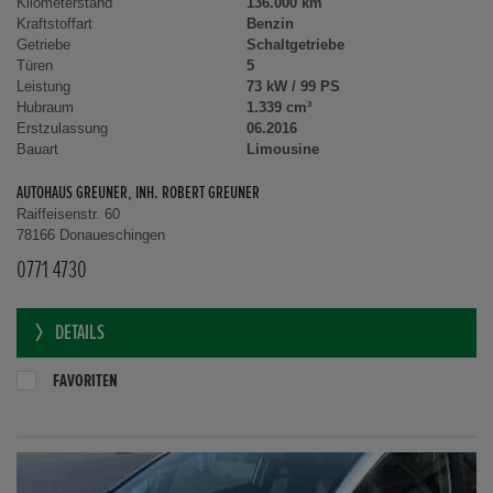
Kilometerstand
136.000 km
Kraftstoffart
Benzin
Getriebe
Schaltgetriebe
Türen
5
Leistung
73 kW / 99 PS
Hubraum
1.339 cm³
Erstzulassung
06.2016
Bauart
Limousine
AUTOHAUS GREUNER, INH. ROBERT GREUNER
Raiffeisenstr. 60
78166 Donaueschingen
0771 4730
DETAILS
FAVORITEN