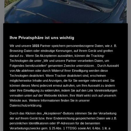
Ihre Privatsphäre ist uns wichtig
Wir und unsere
1015
Partner speichern personenbezogene Daten, wie z. B.
Browsing-Daten oder eindeutige Kennungen, auf Ihrem Gerät und greifen
darauf zu . Wenn Sie Akzeptieren auswählen, können die Tracking-
Technologien die unter „Wir und unsere Partner verarbeiten Daten, um
Folgendes bereitzustellen“ genannten Zwecke unterstützen. . Durch Auswahl
von Alle ablehnen oder durch Widerruf Ihrer Einwilligung werden diese
Technologien deaktiviert. Wenn Tracker deaktiviert sind, erscheinen
HONDA JAZZ 1.4 ES SPORT KLIMA, RADIOCD, LM-ALLWETTERRÄDER, PRIVACY
möglicherweise Inhalte und Anzeigen, die für Sie weniger relevant sind. Sie
können dieses Menü jederzeit erneut aufrufen, um Ihre Auswahl zu ändern
MWST. NICHT AUSWEISBAR
oder Ihre Einwilligung zu widerrufen, indem Sie auf den Link Voreinstellungen
3.900 €
verwalten unten auf der Webseite klicken. Ihre Wahl wirkt sich auf unsere/n
Website aus. Weitere Informationen finden Sie in unserer
Datenschutzerklärung.
Durch das Klicken des „Akzeptieren“-Buttons stimmen Sie der Verarbeitung
Außenfarbe
crystal black pearl
der auf Ihrem Gerät bzw. Ihrer Endeinrichtung gespeicherten Daten wie z.B.
Kilometerstand
166.000 km
persönlichen Identifikatoren oder IP-Adressen für die benannten
Kraftstoffart
Super
Verarbeitungszwecke gem. § 25 Abs. 1 TTDSG sowie Art. 6 Abs. 1 lit. a
Getriebe
Automatik