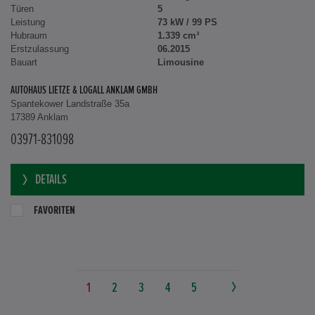
Türen
5
Leistung
73 kW / 99 PS
Hubraum
1.339 cm³
Erstzulassung
06.2015
Bauart
Limousine
AUTOHAUS LIETZE & LOGALL ANKLAM GMBH
Spantekower Landstraße 35a
17389 Anklam
03971-831098
DETAILS
FAVORITEN
1
2
3
4
5