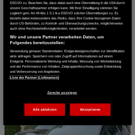
DSGVO zu. Beachten Sie, dass dabei auch eine Übermittlung in die USA durch
Türen
5
unsere Geschäftspartner erfolgen kann. Mit Ihrer Einwilligung stimmen Sie
Leistung
61 kW / 83 PS
zugleich gem. Art.49 Abs.1 S.1 lit.a DSGVO solchen Übermittlungen zu. Es
Hubraum
1.339 cm³
besteht dabei insbesondere das Risiko, dass Ihre Cookie-bezogenen Daten
Erstzulassung
10.2007
durch US-Behörden, zu Kontroll- und Überwachungszwecke, möglicherweise
Bauart
Limousine
auch ohne Rechtsbehelfsmöglichkeiten, verarbeitet werden.
Wir und unsere Partner verarbeiten Daten, um
AUTO HARKE GMBH
Folgendes bereitzustellen:
Randersweide 59-63
21035 Hamburg
Verwendung genauer Standortdaten. Endgeräteeigenschaften zur Identifikation
aktiv abfragen. Speichern von oder Zugriff auf Informationen auf einem
+49 40 735 935 0
Endgerät. Personalisierte Werbung und Inhalte, Messung von Werbeleistung
und der Performance von Inhalten, Zielgruppenforschung sowie Entwicklung
und Verbesserung von Angeboten.
DETAILS
Liste der Partner (Lieferanten)
FAVORITEN
Zwecke anzeigen
Alle ablehnen
Akzeptieren