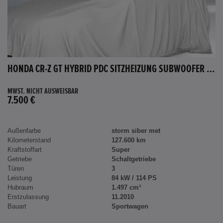
HONDA CR-Z GT HYBRID PDC SITZHEIZUNG SUBWOOFER BLUETOOTH
MWST. NICHT AUSWEISBAR
7.500 €
Außenfarbe
storm siber met
Kilometerstand
127.600 km
Kraftstoffart
Super
Getriebe
Schaltgetriebe
Türen
3
Leistung
84 kW / 114 PS
Hubraum
1.497 cm³
Erstzulassung
11.2010
Bauart
Sportwagen