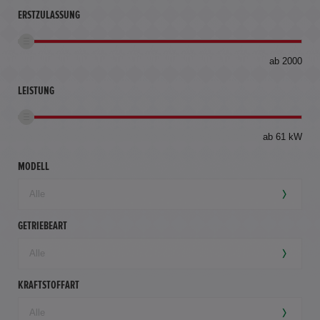
ERSTZULASSUNG
bis
ab 2000
360
km
LEISTUNG
ab 61 kW
MODELL
GETRIEBEART
KRAFTSTOFFART