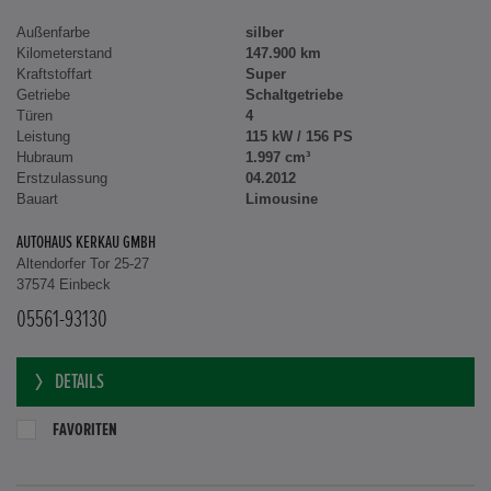
Außenfarbe
silber
Kilometerstand
147.900 km
Kraftstoffart
Super
Getriebe
Schaltgetriebe
Türen
4
Leistung
115 kW / 156 PS
Hubraum
1.997 cm³
Erstzulassung
04.2012
Bauart
Limousine
AUTOHAUS KERKAU GMBH
Altendorfer Tor 25-27
37574 Einbeck
05561-93130
DETAILS
FAVORITEN