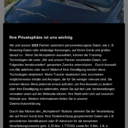
Ihre Privatsphäre ist uns wichtig
Wir und unsere
1015
Partner speichern personenbezogene Daten, wie z. B.
Browsing-Daten oder eindeutige Kennungen, auf Ihrem Gerät und greifen
darauf zu . Wenn Sie Akzeptieren auswählen, können die Tracking-
Technologien die unter „Wir und unsere Partner verarbeiten Daten, um
Folgendes bereitzustellen“ genannten Zwecke unterstützen. . Durch Auswahl
von Alle ablehnen oder durch Widerruf Ihrer Einwilligung werden diese
HONDA JAZZ 1.4 ES SPORT KLIMA, RADIOCD, LM-ALLWETTERRÄDER, PRIVACY
Technologien deaktiviert. Wenn Tracker deaktiviert sind, erscheinen
möglicherweise Inhalte und Anzeigen, die für Sie weniger relevant sind. Sie
können dieses Menü jederzeit erneut aufrufen, um Ihre Auswahl zu ändern
MWST. NICHT AUSWEISBAR
oder Ihre Einwilligung zu widerrufen, indem Sie auf den Link Voreinstellungen
3.900 €
verwalten unten auf der Webseite klicken. Ihre Wahl wirkt sich auf unsere/n
Website aus. Weitere Informationen finden Sie in unserer
Datenschutzerklärung.
Außenfarbe
crystal black pearl
Durch das Klicken des „Akzeptieren“-Buttons stimmen Sie der Verarbeitung
Kilometerstand
166.000 km
der auf Ihrem Gerät bzw. Ihrer Endeinrichtung gespeicherten Daten wie z.B.
persönlichen Identifikatoren oder IP-Adressen für die benannten
Kraftstoffart
Super
Verarbeitungszwecke gem. § 25 Abs. 1 TTDSG sowie Art. 6 Abs. 1 lit. a
Getriebe
Automatik