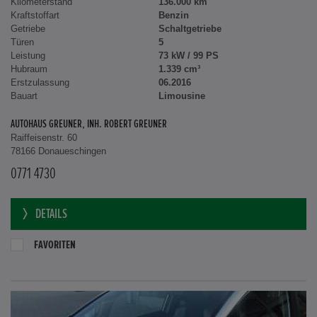
Kilometerstand
136.000 km
Kraftstoffart
Benzin
Getriebe
Schaltgetriebe
Türen
5
Leistung
73 kW / 99 PS
Hubraum
1.339 cm³
Erstzulassung
06.2016
Bauart
Limousine
AUTOHAUS GREUNER, INH. ROBERT GREUNER
Raiffeisenstr. 60
78166 Donaueschingen
0771 4730
DETAILS
FAVORITEN