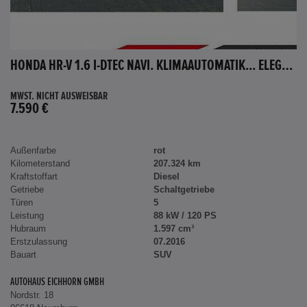
HONDA HR-V 1.6 I-DTEC NAVI. KLIMAAUTOMATIK... ELEGANCE
MWST. NICHT AUSWEISBAR
7.590 €
Außenfarbe
rot
Kilometerstand
207.324 km
Kraftstoffart
Diesel
Getriebe
Schaltgetriebe
Türen
5
Leistung
88 kW / 120 PS
Hubraum
1.597 cm³
Erstzulassung
07.2016
Bauart
SUV
AUTOHAUS EICHHORN GMBH
Nordstr. 18