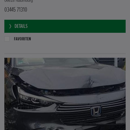
06618 Naumburg
03445 71310
DETAILS
FAVORITEN