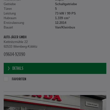
Getriebe
Schaltgetriebe
Türen
5
Leistung
73 kW / 99 PS
Hubraum
1.339 cm³
Erstzulassung
12.2014
Bauart
Van/Kleinbus
AUTO-JÄGER GMBH
Kettnitzmühle 22
92533 Wernberg-Köblitz
09604-92090
DETAILS
FAVORITEN