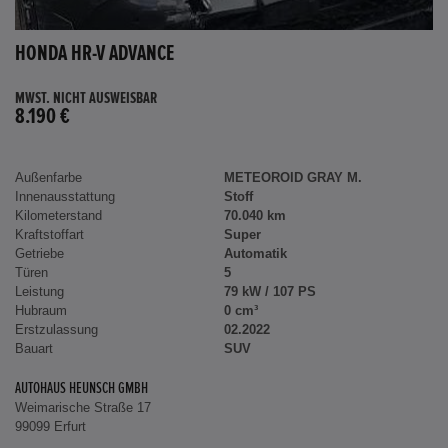
HONDA HR-V ADVANCE
MWST. NICHT AUSWEISBAR
8.190 €
Außenfarbe
METEOROID GRAY M.
Innenausstattung
Stoff
Kilometerstand
70.040 km
Kraftstoffart
Super
Getriebe
Automatik
Türen
5
Leistung
79 kW / 107 PS
Hubraum
0 cm³
Erstzulassung
02.2022
Bauart
SUV
AUTOHAUS HEUNSCH GMBH
Weimarische Straße 17
99099 Erfurt