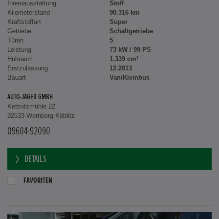
Innenausstattung
Stoff
Kilometerstand
90.316 km
Kraftstoffart
Super
Getriebe
Schaltgetriebe
Türen
5
Leistung
73 kW / 99 PS
Hubraum
1.339 cm³
Erstzulassung
12.2013
Bauart
Van/Kleinbus
AUTO-JÄGER GMBH
Kettnitzmühle 22
92533 Wernberg-Köblitz
09604-92090
DETAILS
FAVORITEN