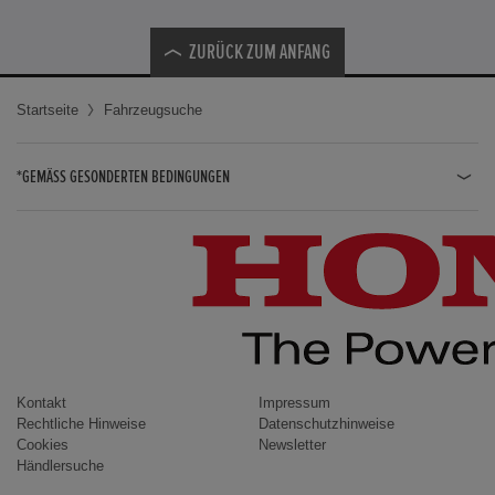
ZURÜCK ZUM ANFANG
Startseite
Fahrzeugsuche
*GEMÄSS GESONDERTEN BEDINGUNGEN
JAZZ HYBRID
JAZZ
CIVIC TYPE R
CIVIC HYBRID
CIVIC TOURER
CIVIC / CIVIC LIMOUSINE
Kontakt
Impressum
Rechtliche Hinweise
Datenschutzhinweise
INSIGHT
Cookies
Newsletter
Händlersuche
ACCORD