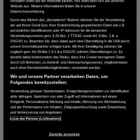
verwalten unten auf der Webseite klicken. Ihre Wahl wirkt sich auf unsere/n
Website aus. Weitere Informationen finden Sie in unserer
Leistung
105 kW / 143 PS
Datenschutzerklärung.
Hubraum
1.993 cm³
Durch das Klicken des „Akzeptieren“-Buttons stimmen Sie der Verarbeitung
der auf Ihrem Gerät bzw. Ihrer Endeinrichtung gespeicherten Daten wie z.B.
persönlichen Identifikatoren oder IP-Adressen für die benannten
Erstzulassung
03.2023
Verarbeitungszwecke gem. § 25 Abs. 1 TTDSG sowie Art. 6 Abs. 1 lit. a
DSGVO zu. Beachten Sie, dass dabei auch eine Übermittlung in die USA durch
Bauart
Kompakt
unsere Geschäftspartner erfolgen kann. Mit Ihrer Einwilligung stimmen Sie
zugleich gem. Art.49 Abs.1 S.1 lit.a DSGVO solchen Übermittlungen zu. Es
Garantie
besteht dabei insbesondere das Risiko, dass Ihre Cookie-bezogenen Daten
durch US-Behörden, zu Kontroll- und Überwachungszwecke, möglicherweise
auch ohne Rechtsbehelfsmöglichkeiten, verarbeitet werden.
AUTOHAUS KIRSCH
Wir und unsere Partner verarbeiten Daten, um
Horstring 4
Folgendes bereitzustellen:
76829 Landau/Pfalz
Verwendung genauer Standortdaten. Endgeräteeigenschaften zur Identifikation
aktiv abfragen. Speichern von oder Zugriff auf Informationen auf einem
RUFEN SIE UNS AN:
Endgerät. Personalisierte Werbung und Inhalte, Messung von Werbeleistung
06341-50916
und der Performance von Inhalten, Zielgruppenforschung sowie Entwicklung
und Verbesserung von Angeboten.
Liste der Partner (Lieferanten)
Route planen
Händlerbestand anzeigen
Zwecke anzeigen
Dealer Website anzeigen