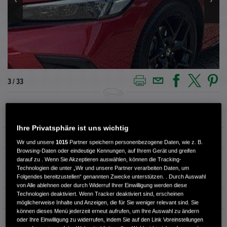
4 / 33
Außenfarbe
PREMIUM CRYSTAL RED
Ihre Privatsphäre ist uns wichtig
Innenausstattung
Stoff
Wir und unsere
1015
Partner speichern personenbezogene Daten, wie z. B.
Browsing-Daten oder eindeutige Kennungen, auf Ihrem Gerät und greifen
Kilometerstand
15.750 km
darauf zu . Wenn Sie Akzeptieren auswählen, können die Tracking-
Technologien die unter „Wir und unsere Partner verarbeiten Daten, um
Folgendes bereitzustellen“ genannten Zwecke unterstützen. . Durch Auswahl
Kraftstoffart
Super
von Alle ablehnen oder durch Widerruf Ihrer Einwilligung werden diese
Technologien deaktiviert. Wenn Tracker deaktiviert sind, erscheinen
Getriebe
Automatik
möglicherweise Inhalte und Anzeigen, die für Sie weniger relevant sind. Sie
können dieses Menü jederzeit erneut aufrufen, um Ihre Auswahl zu ändern
Türen
5
oder Ihre Einwilligung zu widerrufen, indem Sie auf den Link Voreinstellungen