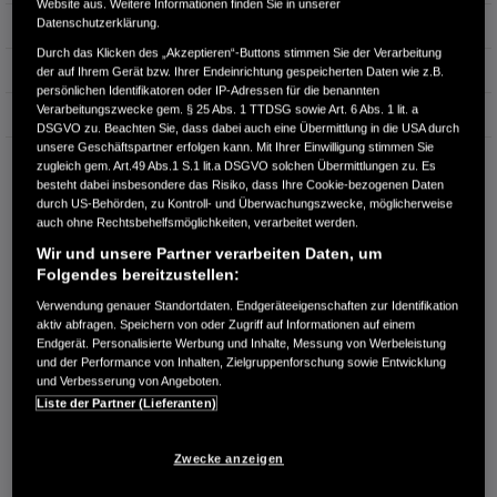
Website aus. Weitere Informationen finden Sie in unserer
Datenschutzerklärung.
Hubraum
0 cm³
Durch das Klicken des „Akzeptieren“-Buttons stimmen Sie der Verarbeitung
Erstzulassung
08.2018
der auf Ihrem Gerät bzw. Ihrer Endeinrichtung gespeicherten Daten wie z.B.
persönlichen Identifikatoren oder IP-Adressen für die benannten
Verarbeitungszwecke gem. § 25 Abs. 1 TTDSG sowie Art. 6 Abs. 1 lit. a
Bauart
Van/Kleinbus
DSGVO zu. Beachten Sie, dass dabei auch eine Übermittlung in die USA durch
unsere Geschäftspartner erfolgen kann. Mit Ihrer Einwilligung stimmen Sie
AUTOHAUS LAUENROTH GMBH
zugleich gem. Art.49 Abs.1 S.1 lit.a DSGVO solchen Übermittlungen zu. Es
besteht dabei insbesondere das Risiko, dass Ihre Cookie-bezogenen Daten
Coswiger Str. 13
durch US-Behörden, zu Kontroll- und Überwachungszwecke, möglicherweise
39261 Zerbst
auch ohne Rechtsbehelfsmöglichkeiten, verarbeitet werden.
RUFEN SIE UNS AN:
Wir und unsere Partner verarbeiten Daten, um
Folgendes bereitzustellen:
+49 3923-73730
Verwendung genauer Standortdaten. Endgeräteeigenschaften zur Identifikation
aktiv abfragen. Speichern von oder Zugriff auf Informationen auf einem
Route planen
Endgerät. Personalisierte Werbung und Inhalte, Messung von Werbeleistung
Händlerbestand anzeigen
und der Performance von Inhalten, Zielgruppenforschung sowie Entwicklung
und Verbesserung von Angeboten.
Dealer Website anzeigen
Liste der Partner (Lieferanten)
Händler kontaktieren
Zwecke anzeigen
E-MAIL-ANFRAGE