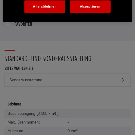
Alle ablehnen
Akzeptieren
PROBEFAHRT VEREINBAREN
FAVORITEN
STANDARD- UND SONDERAUSSTATTUNG
BITTE WÄHLEN SIE
Leistung
Beschleunigung (0-100 km/h)
-
Max. Drehmoment
-
Hubraum
0 cm³