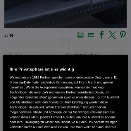
3 / 14
Außenfarbe
SKYRIDE BLUE M.
Innenausstattung
Stoff
Ihre Privatsphäre ist uns wichtig
Wir und unsere
1015
Partner speichern personenbezogene Daten, wie z. B.
Kilometerstand
55.891 km
Browsing-Daten oder eindeutige Kennungen, auf Ihrem Gerät und greifen
darauf zu . Wenn Sie Akzeptieren auswählen, können die Tracking-
Kraftstoffart
Benzin
Technologien die unter „Wir und unsere Partner verarbeiten Daten, um
Folgendes bereitzustellen“ genannten Zwecke unterstützen. . Durch Auswahl
von Alle ablehnen oder durch Widerruf Ihrer Einwilligung werden diese
Getriebe
Schaltgetriebe
Technologien deaktiviert. Wenn Tracker deaktiviert sind, erscheinen
möglicherweise Inhalte und Anzeigen, die für Sie weniger relevant sind. Sie
Türen
5
können dieses Menü jederzeit erneut aufrufen, um Ihre Auswahl zu ändern
oder Ihre Einwilligung zu widerrufen, indem Sie auf den Link Voreinstellungen
Leistung
75 kW / 102 PS
verwalten unten auf der Webseite klicken. Ihre Wahl wirkt sich auf unsere/n