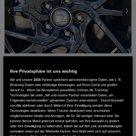
3 / 12
Ihre Privatsphäre ist uns wichtig
Wir und unsere
1015
Partner speichern personenbezogene Daten, wie z. B.
Außenfarbe
Platinum White (weiß)
Browsing-Daten oder eindeutige Kennungen, auf Ihrem Gerät und greifen
darauf zu . Wenn Sie Akzeptieren auswählen, können die Tracking-
Kilometerstand
24.300 km
Technologien die unter „Wir und unsere Partner verarbeiten Daten, um
Folgendes bereitzustellen“ genannten Zwecke unterstützen. . Durch Auswahl
von Alle ablehnen oder durch Widerruf Ihrer Einwilligung werden diese
Kraftstoffart
Benzin
Technologien deaktiviert. Wenn Tracker deaktiviert sind, erscheinen
möglicherweise Inhalte und Anzeigen, die für Sie weniger relevant sind. Sie
Getriebe
Automatik
können dieses Menü jederzeit erneut aufrufen, um Ihre Auswahl zu ändern
oder Ihre Einwilligung zu widerrufen, indem Sie auf den Link Voreinstellungen
Türen
5
verwalten unten auf der Webseite klicken. Ihre Wahl wirkt sich auf unsere/n