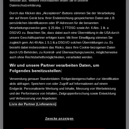
Website aus. Weitere Informationen finden Sie in unserer
Datenschutzerklärung.
Leistung
135 kW / 184 PS
Durch das Klicken des „Akzeptieren“-Buttons stimmen Sie der Verarbeitung
Hubraum
1.993 cm³
der auf Ihrem Gerät bzw. Ihrer Endeinrichtung gespeicherten Daten wie z.B.
persönlichen Identifikatoren oder IP-Adressen für die benannten
Verarbeitungszwecke gem. § 25 Abs. 1 TTDSG sowie Art. 6 Abs. 1 lit. a
Erstzulassung
07.2025
DSGVO zu. Beachten Sie, dass dabei auch eine Übermittlung in die USA durch
unsere Geschäftspartner erfolgen kann. Mit Ihrer Einwilligung stimmen Sie
Bauart
Limousine
zugleich gem. Art.49 Abs.1 S.1 lit.a DSGVO solchen Übermittlungen zu. Es
besteht dabei insbesondere das Risiko, dass Ihre Cookie-bezogenen Daten
durch US-Behörden, zu Kontroll- und Überwachungszwecke, möglicherweise
HONDA CENTER GMBH
auch ohne Rechtsbehelfsmöglichkeiten, verarbeitet werden.
Höherweg 161
Wir und unsere Partner verarbeiten Daten, um
40233 Düsseldorf
Folgendes bereitzustellen:
RUFEN SIE UNS AN:
Verwendung genauer Standortdaten. Endgeräteeigenschaften zur Identifikation
0211 311315-0
aktiv abfragen. Speichern von oder Zugriff auf Informationen auf einem
Endgerät. Personalisierte Werbung und Inhalte, Messung von Werbeleistung
und der Performance von Inhalten, Zielgruppenforschung sowie Entwicklung
Route planen
und Verbesserung von Angeboten.
Liste der Partner (Lieferanten)
Händlerbestand anzeigen
Händler kontaktieren
Zwecke anzeigen
E-MAIL-ANFRAGE